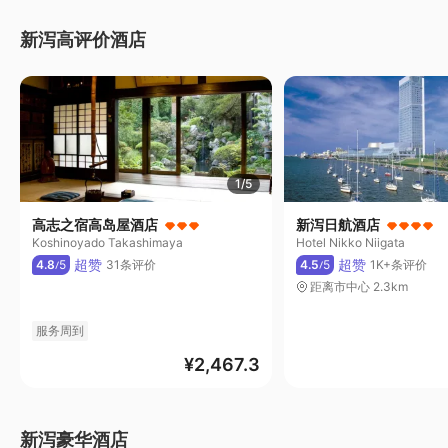
新泻高评价酒店
1/5
高志之宿高岛屋酒店
新泻日航酒店
Koshinoyado Takashimaya
Hotel Nikko Niigata
超赞
超赞
4.8
5
31条评价
4.5
5
1K+条评价
/
/
距离市中心 2.3km
服务周到
¥
2,467.3
新泻豪华酒店