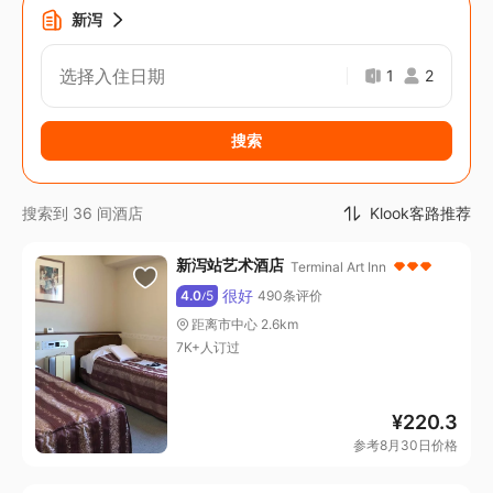
新泻
选择入住日期
1
2
搜索
Klook客路推荐
搜索到 36 间酒店
新泻站艺术酒店
Terminal Art Inn
很好
4.0
5
490条评价
/
距离市中心 2.6km
7K+人订过
¥
220.3
参考8月30日价格