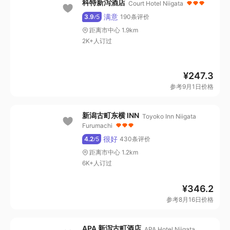
科特新泻酒店
Court Hotel Niigata
满意
3.9
5
190条评价
/
距离市中心 1.9km
2K+人订过
¥
247.3
参考9月1日价格
新潟古町东横 INN
Toyoko Inn Niigata
Furumachi
很好
4.2
5
430条评价
/
距离市中心 1.2km
6K+人订过
¥
346.2
参考8月16日价格
APA 新泻古町酒店
APA Hotel Niigata