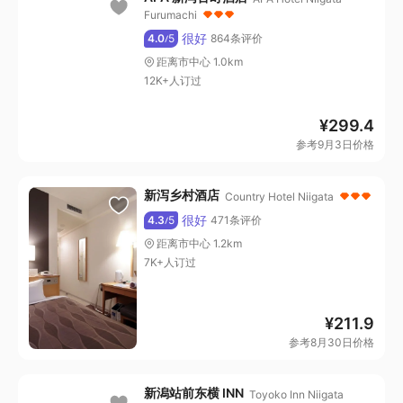
Furumachi
很好
4.0
5
864条评价
/
距离市中心 1.0km
12K+人订过
¥
299.4
参考9月3日价格
新泻乡村酒店
Country Hotel Niigata
很好
4.3
5
471条评价
/
距离市中心 1.2km
7K+人订过
¥
211.9
参考8月30日价格
新潟站前东横 INN
Toyoko Inn Niigata