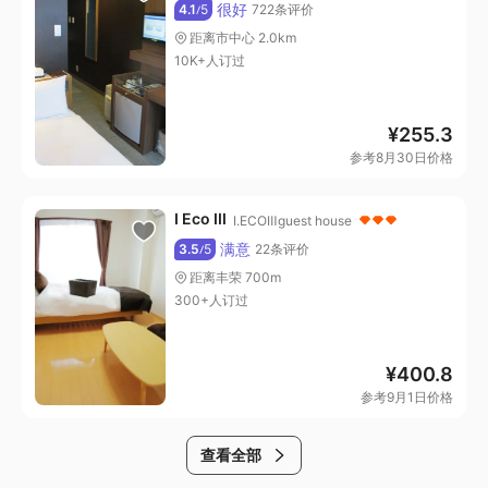
很好
4.1
5
722条评价
/
距离市中心 2.0km
10K+人订过
¥
255.3
参考8月30日价格
I Eco III
I.ECOⅢguest house
满意
3.5
5
22条评价
/
距离丰荣 700m
300+人订过
¥
400.8
参考9月1日价格
查看全部