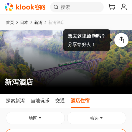
搜索
首页
日本
新泻
新泻酒店
想去这里旅游吗？
分享给好友！
新泻酒店
探索新泻
当地玩乐
交通
酒店住宿
地区
筛选