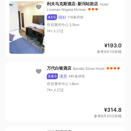
利夫马克斯酒店-新泻站前店
Hotel
Livemax Niigata Ekimae
很好
4.1
5
116条评价
/
距离市中心 2.5km
1K+人订过
¥
193.0
参考9月1日价格
万代白银酒店
Bandai Silver Hotel
满意
3.9
5
481条评价
/
距离市中心 1.8km
7K+人订过
¥
314.8
参考8月30日价格