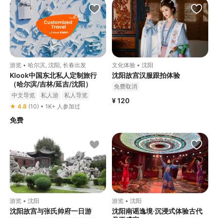
游览 • 哈尔滨, 沈阳, 长春出发
文化体验 • 沈阳
Klook中国东北私人定制旅行
沈阳故宫汉服跟拍体验
（哈尔滨/吉林/延吉/沈阳）
免费取消
中文导览
私人游
私人导览
¥ 120
★ 4.8
(10) • 1K+ 人参加过
免费
游览 • 沈阳
游览 • 沈阳
沈阳故宫与张氏帅府一日游
沈阳南谣逸境·沉浸式体验古代