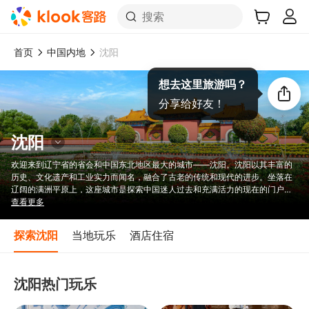
搜索
首页
中国内地
沈阳
想去这里旅游吗？
分享给好友！
沈阳
欢迎来到辽宁省的省会和中国东北地区最大的城市——沈阳。沈阳以其丰富的
历史、文化遗产和工业实力而闻名，融合了古老的传统和现代的进步。坐落在
辽阔的满洲平原上，这座城市是探索中国迷人过去和充满活力的现在的门户。
无论是探索古老的宫殿等历史地标，还是品尝当地美食，沈阳都承诺带来难忘
查看更多
的体验。沈阳以其丰富的历史和现代魅力吸引着旅行者，邀请他们沉浸在一个
充满活力的城市景观中，承诺无尽的探索。
探索沈阳
当地玩乐
酒店住宿
沈阳热门玩乐