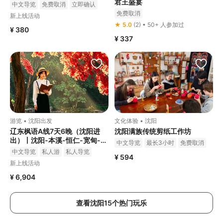
君王盛宴
中文导览
免费取消
立即确认
免费取消
新上线活动
★ 5.0
(2) • 50+ 人参加过
¥ 380
¥ 337
游览 • 沈阳出发
文化体验 • 沈阳
辽东枫语A线7天6晚（沈阳进
沈阳满族传统剪纸工作坊
出）丨沈阳-本溪-恒仁-宽甸-丹
中文导览
最长3小时
免费取消
东-盘锦
中文导览
私人游
私人导览
¥ 594
立即确认
新上线活动
¥ 6,904
查看沈阳15个热门玩乐