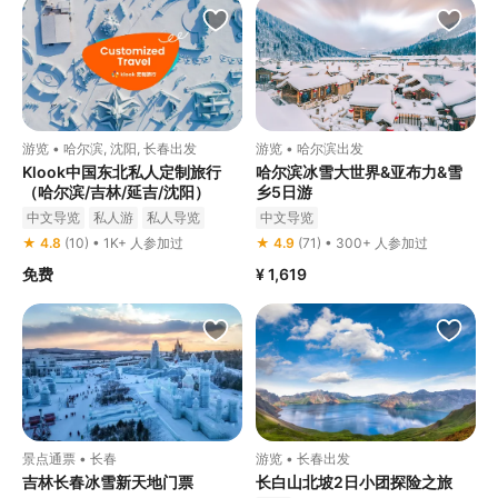
游览 • 哈尔滨, 沈阳, 长春出发
游览 • 哈尔滨出发
Klook中国东北私人定制旅行
哈尔滨冰雪大世界&亚布力&雪
（哈尔滨/吉林/延吉/沈阳）
乡5日游
中文导览
私人游
私人导览
中文导览
★ 4.8
(10) • 1K+ 人参加过
★ 4.9
(71) • 300+ 人参加过
免费
¥ 1,619
景点通票 • 长春
游览 • 长春出发
吉林长春冰雪新天地门票
长白山北坡2日小团探险之旅