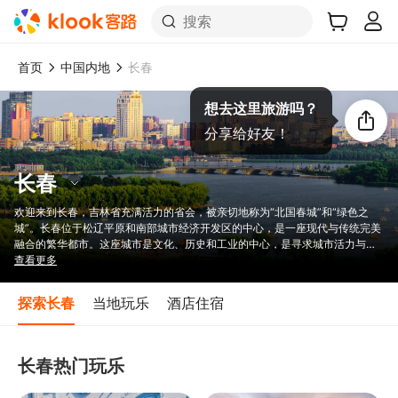
搜索
首页
中国内地
长春
想去这里旅游吗？
分享给好友！
长春
欢迎来到长春，吉林省充满活力的省会，被亲切地称为“北国春城”和“绿色之
城”。长春位于松辽平原和南部城市经济开发区的中心，是一座现代与传统完美
融合的繁华都市。这座城市是文化、历史和工业的中心，是寻求城市活力与宁
静的理想目的地。长春拥有郁郁葱葱的花园、广阔的公园和中国最大的人工森
查看更多
林——净月潭公园，为游客提供了一个亲近自然的清新之地。城市的林荫大道
和美丽的河岸营造出宁静的环境，吸引游客探索其丰富的文化和自然之美。无
探索长春
当地玩乐
酒店住宿
论您是寻找冒险还是宁静的休憩，长春都是您探索和发现世界的门户。
长春热门玩乐