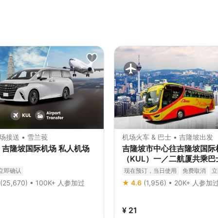
场接送 • 雪兰莪
机场火车 & 巴士 • 吉隆坡出发
｜吉隆坡国际机场 私人机场
吉隆坡市中心往吉隆坡国际
（KUL）一／二航厦共乘巴
（Aerobus 提供）
立即确认
现在预订，当日使用
免费取消
立
(25,670) • 100K+ 人参加过
★ 4.6
(1,956) • 20K+ 人参加
¥ 21