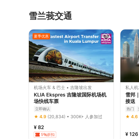
雪兰莪交通
夏季优惠
机场火车 & 巴士 • 吉隆坡出发
私人机
KLIA Ekspres 吉隆坡国际机场机
雪邦
场快线车票
接送
立即确认
热门
★ 4.9
(20,834) • 300K+ 人参加过
★ 4.6
¥ 82
¥ 126
5
折扣