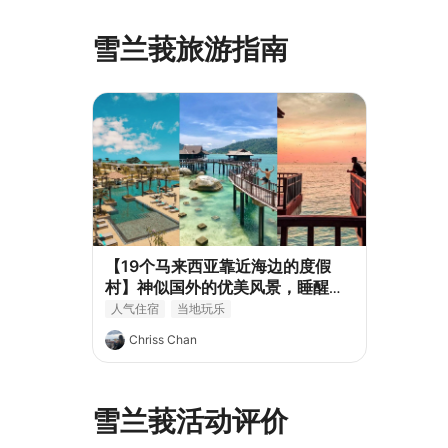
雪兰莪旅游指南
【19个马来西亚靠近海边的度假
村】神似国外的优美风景，睡醒就
有海景！
人气住宿
当地玩乐
Chriss Chan
雪兰莪活动评价