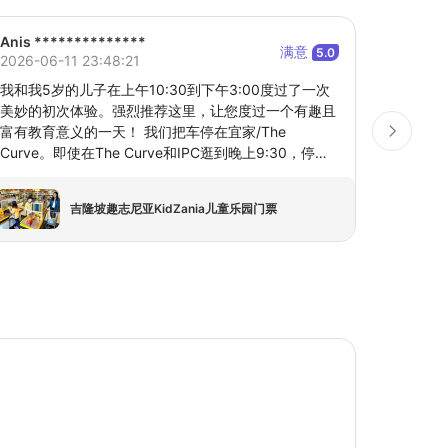
Anis **************
Klook U
满意
5.0
2026-06-11 23:48:21
2026-07
我和我5岁的儿子在上午10:30到下午3:00度过了一次
这个动
美妙的初次体验。强烈推荐这里，让您度过一个有趣且
点钟第
富有教育意义的一天！ 我们把车停在宜家/The
20分钟
Curve。即使在The Curve和IPC逛到晚上9:30，停车
虎、白
费也才12.90马币，非常合理！ 办理PaZZport：非常
多小时
值得。每完成一项工作可以赚取2个KidZos，付费游戏
里。非
吉隆坡趣志尼亚KidZania儿童乐园门票
可享受2个KidZo的折扣，还可以收集印章。 我的儿子
园之一。
喜欢扮演消防员、飞行员、医生、建筑工人和清洁工，
还参加了Baskin Robbins、巧克力工厂、Faber-
Castell和高尔夫的活动。我们还观看了一场精彩的30
分钟才艺表演。 一个很大的亮点是开了一个账户并获
得了一张真实的借记卡，这样他就可以存下他辛苦赚来
的KidZos。 午餐很简单（他吃鸡块，我吃赛百味）。
洗手间非常干净，现场还有一个舒适的祈祷室。 我们
迫不及待想回去，并在全球其他KidZania分店使用我们
的护照！