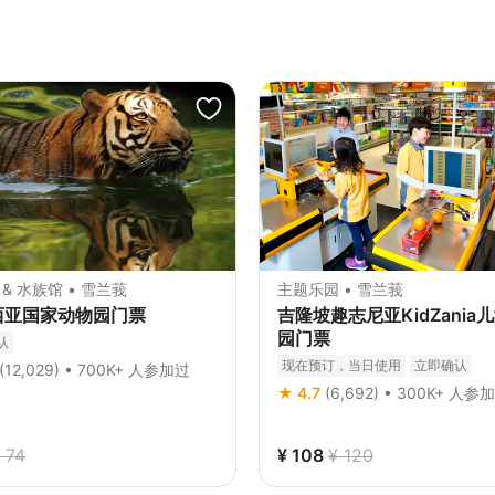
& 水族馆 • 雪兰莪
主题乐园 • 雪兰莪
西亚国家动物园门票
吉隆坡趣志尼亚KidZania
园门票
认
现在预订，当日使用
立即确认
(12,029) • 700K+ 人参加过
★ 4.7
(6,692) • 300K+ 人参
 74
¥ 108
¥ 120