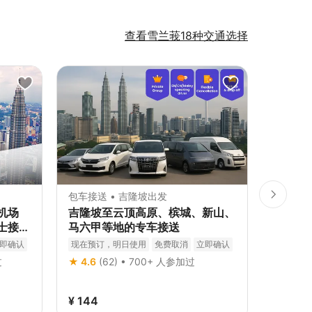
查看雪兰莪18种交通选择
包车接送 • 吉隆坡出发
租车 • 
机场
吉隆坡至云顶高原、槟城、新山、
吉隆坡
士接送
马六甲等地的专车接送
隆坡中
鸟园、
即确认
现在预订，明日使用
免费取消
立即确认
立即确认
过
★ 4.6
(62) • 700+ 人参加过
20K+ 
¥ 281
¥ 144
10
折