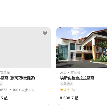
 雪兰莪
酒店 • 雪兰莪
酒店 (原阿万特酒店)
埃斯皮拉金拉拉酒店
认
立即确认
(673) • 100+ 人参加过
★ 4.6
(81)
.5
起
¥ 388.7
起