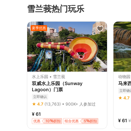
雪兰莪热门玩乐
夏季优惠
水上乐园 • 雪兰莪
动物园 
双威水上乐园（Sunway
马来
Lagoon）门票
立即确
立即确认
★ 4.7
★ 4.7
(13,763) • 900K+ 人参加过
¥ 61
¥ 61
¥
优惠
10
折扣
组合优惠
5
折扣