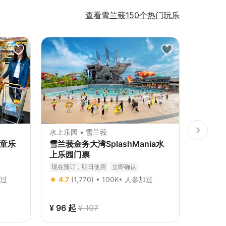
查看雪兰莪150个热门玩乐
水上乐园 • 雪兰莪
动物园 &
儿童乐
雪兰莪金务大湾SplashMania水
城の农
上乐园门票
立即确认
现在预订，明日使用
立即确认
★ 4.8
(
加过
★ 4.7
(1,770) • 100K+ 人参加过
¥ 96
起
¥ 107
¥ 59
¥ 