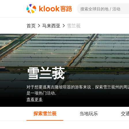
首页
马来西亚
雪兰莪
雪兰莪
对于想要逃离吉隆坡喧嚣的游客来说，探索雪兰莪州的周
是一项热门活动。
雪兰莪州还拥有众多值得一游的城市和城镇。八打灵再也
查看更多
区多元文化和体验都市之外的生活提供了机会。
探索雪兰莪
当地玩乐
交