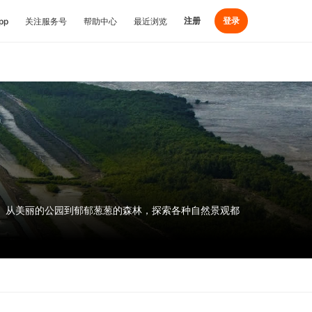
注册
登录
pp
关注服务号
帮助中心
最近浏览
。从美丽的公园到郁郁葱葱的森林，探索各种自然景观都
间。同时，像巴生和瓜拉雪兰莪这样的城市也为探索该地