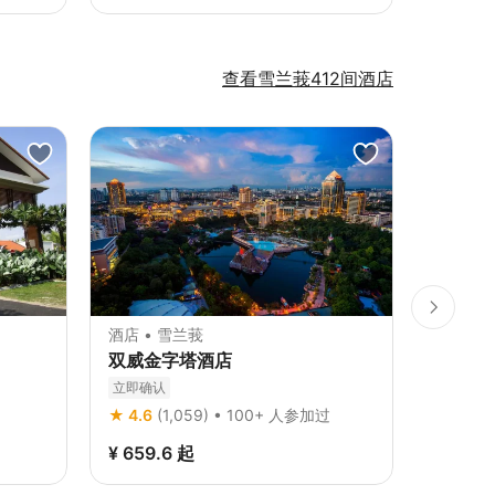
查看雪兰莪412间酒店
酒店 • 雪兰莪
酒店 • 
双威金字塔酒店
安弗顿
立即确认
立即确认
★ 4.6
(1,059) • 100+ 人参加过
★ 4.4
(
¥ 659.6
起
¥ 500.