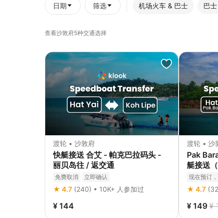
日期
筛选
机场火车 & 巴士
巴士
查看沙敦府5种交通选择
渡轮 • 沙敦府
渡轮 • 
快艇接送 合艾 - 帕克巴拉码头 -
Pak Ba
丽贝岛往 / 返交通
艇接送（H
免费取消
立即确认
现在预订，
★ 4.7
(240) • 10K+ 人参加过
★ 4.7
(3
¥ 144
¥ 149
¥ 