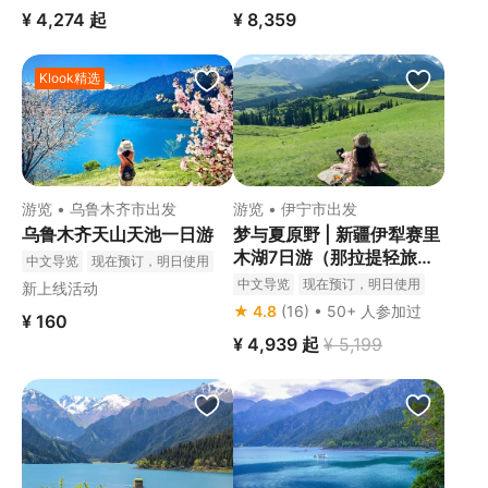
¥ 4,274
起
¥ 8,359
Klook精选
游览 • 乌鲁木齐市出发
游览 • 伊宁市出发
乌鲁木齐天山天池一日游
梦与夏原野 | 新疆伊犁赛里
木湖7日游（那拉提轻旅拍
中文导览
现在预订，明日使用
+日落美学秘境酒店）
免费取消
立即确认
中文导览
现在预订，明日使用
新上线活动
★ 4.8
(16) • 50+ 人参加过
¥ 160
¥ 4,939
起
¥ 5,199