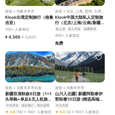
游览 • 乌鲁木齐市
游览 • 北京, 上海, 昆明, 大理白
族自治州, 丽江出发
Klook出境定制旅行（格鲁
Klook中国大陆私人定制旅
吉亚）
行（北京/上海/云南/新疆/
西安/四川/重庆）
100+ 人参加过
私人游
私人导览
免费取消
400+ 人参加过
¥ 4,560
¥ 4,800
免费
游览 • 乌鲁木齐市出发
游览 • 乌鲁木齐市
新疆双湖秋叙8日游（1+1
山川入北疆| 新疆阿勒泰伊
头等舱+单反&无人机旅拍
犁轻奢10日游 (精选高端住
+喀纳斯+禾木+赛里木湖自
宿+优享VIP通道+豪华1+1
中文导览
现在预订，明日使用
中文导览
驾+阿禾公路）
头等舱7座车）
★ 4.8
(18) • 100+ 人参加过
★ 5.0
(2) • 100+ 人参加过