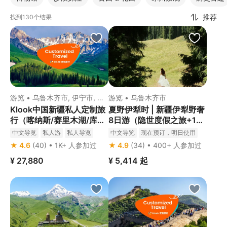
推荐
找到130个结果
游览 • 乌鲁木齐市, 伊宁市, 喀
游览 • 乌鲁木齐市
什, 吐鲁番出发
Klook中国新疆私人定制旅
夏野伊犁时 | 新疆伊犁野奢
行（喀纳斯/赛里木湖/库尔
8日游（隐世度假之旅+1+1
德宁/那拉提/喀什/白沙湖/
头等舱+5A旅拍领队）
中文导览
私人游
私人导览
中文导览
现在预订，明日使用
盘龙古道/独库公路）
★ 4.6
(40) • 1K+ 人参加过
★ 4.9
(34) • 400+ 人参加过
¥ 27,880
¥ 5,414
起