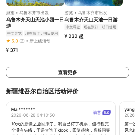
游览 • 乌鲁木齐市出发
游览 • 乌鲁木齐市出发
乌鲁木齐天山天池小团一日
乌鲁木齐天山天池一日游
游
中文导览
现在预订，明日使用
免费取消
立即确认
中文导览
现在预订，明日使用
¥ 232
起
免费取消
立即确认
★ 5.0
(2) • 新上线活动
¥ 371
查看更多
新疆维吾尔自治区活动评价
Ma *******
yang
满意
5.0
2026-06-28 04:10:50
2026
10天的新疆之旅回来了。我自己订了机票，但行程完
第一
全没有头绪，于是查询了klook，回复很快，客服问完
风光