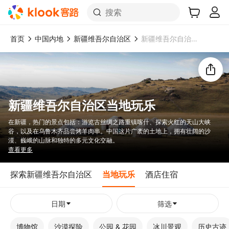
搜索
首页
中国内地
新疆维吾尔自治区
新疆维吾尔自治区当地玩乐
想去这里旅游吗？
分享给好友！
新疆维吾尔自治区当地玩乐
在新疆，热门的景点包括：游览古丝绸之路重镇喀什、探索火红的天山大峡
谷，以及在乌鲁木齐品尝烤羊肉串。中国这片广袤的土地上，拥有壮阔的沙
漠、巍峨的山脉和独特的多元文化交融。
查看更多
探索新疆维吾尔自治区
当地玩乐
酒店住宿
日期
筛选
博物馆
沙漠探险
公园 & 花园
冰川景观
历史古迹