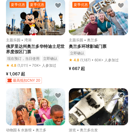
夏季优惠
夏季优惠
夏季优惠
主题乐园 • 湾湖
主题乐园 • 奥兰多
佛罗里达州奥兰多华特迪士尼世
奥兰多环球影城门票
界度假区门票
立即确认
现在预订，当日使用
立即确认
★ 4.8
(1,187) • 60K+ 人参加过
★ 4.8
(1,011) • 70K+ 人参加过
¥ 667
起
¥ 1,067
起
最高抵扣CNY 20
免费赠品
5GB eSIM
最高享8折优惠
动物园 & 水族馆 • 奥兰多
游览 • 奥兰多出发