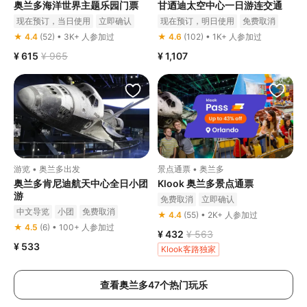
奥兰多海洋世界主题乐园门票
甘迺迪太空中心一日游连交通
现在预订，当日使用
立即确认
现在预订，明日使用
免费取消
立即确认
★ 4.4
(52) • 3K+ 人参加过
★ 4.6
(102) • 1K+ 人参加过
¥ 615
¥ 965
¥ 1,107
游览 • 奥兰多出发
景点通票 • 奥兰多
奥兰多肯尼迪航天中心全日小团
Klook 奥兰多景点通票
游
免费取消
立即确认
中文导览
小团
免费取消
★ 4.4
(55) • 2K+ 人参加过
立即确认
★ 4.5
(6) • 100+ 人参加过
¥ 432
¥ 563
¥ 533
Klook客路独家
查看奥兰多47个热门玩乐