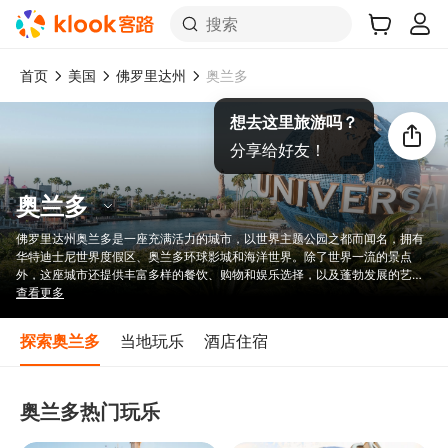
搜索
首页
美国
佛罗里达州
奥兰多
想去这里旅游吗？
分享给好友！
奥兰多
佛罗里达州奥兰多是一座充满活力的城市，以世界主题公园之都而闻名，拥有
华特迪士尼世界度假区、奥兰多环球影城和海洋世界。除了世界一流的景点
外，这座城市还提供丰富多样的餐饮、购物和娱乐选择，以及蓬勃发展的艺术
和文化氛围。奥兰多全年阳光明媚，湖泊秀丽，周边还有天然泉水，将刺激的
查看更多
探险与轻松的休闲体验完美融合。对于家庭出游、寻求刺激的游客以及追求乐
趣和休闲的旅行者来说，这里是理想的目的地。
探索奥兰多
当地玩乐
酒店住宿
奥兰多热门玩乐