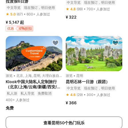
拉度假6日游
中文导览
现在预订，明日使用
中文导览
现在预订，明日使用
免费取消
立即确认
★ 4.8
(99) • 700+ 人参加过
酒店接送
私人游
私人导览
★ 5.0
(67) • 600+ 人参加过
¥ 322
立即确认
¥ 5,147
起
优惠
6
折扣
游览 • 北京, 上海, 昆明, 大理白族自
游览 • 昆明
治州, 丽江出发
Klook中国大陆私人定制旅行
昆明石林一日游（跟团）
（北京/上海/云南/新疆/西安/四
中文导览
现在预订，明日使用
川/重庆）
私人游
私人导览
免费取消
免费取消
立即确认
★ 4.6
(29) • 300+ 人参加过
400+ 人参加过
¥ 366
免费
查看昆明50个热门玩乐