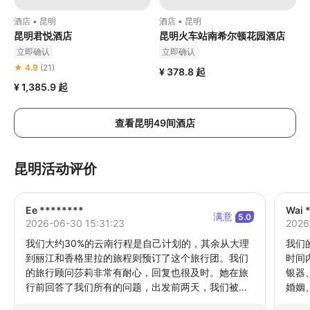
酒店 • 昆明
酒店 • 昆明
昆明君悦酒店
昆明火车站南希尔顿花园酒店
立即确认
立即确认
★ 4.9
(21)
¥ 378.8
起
¥ 1,385.9
起
查看昆明49间酒店
昆明活动评价
Ee ********
Wai 
满意
5.0
2026-06-30 15:31:23
2026
我们大约30%的云南行程是自己计划的，其余从大理
我们
到丽江和香格里拉的旅程则预订了这个旅行团。我们
时间
的旅行顾问莎莉非常有耐心，回复也很及时。她在旅
银器
行前回答了我们所有的问题，出发前两天，我们被拉
婚姻
进了一个微信群，里面有莎莉和我们的司机，这使得
队协