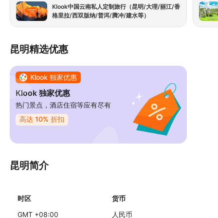
整个旅程中的沟通非常顺畅。 特别感谢我们的司机何
照。
Klook中国云南私人定制旅行（昆明/大理/丽江/香
国政先生，他让我们的旅程更加愉快。他总是准时，
决问
格里拉/西双版纳/普洱/腾冲/建水等）
并不断关心我们是否舒适。他的友善和细心让我们从
出了
始至终都感到备受关照。 整个旅程的风景绝对令人惊
叹。每个目的地都有其独特之处，从雄伟的山脉、宁
昆明精选优惠
静的湖泊到迷人的古镇，应有尽有。
Klook 独家优惠
Klook 独家优惠
热门景点，酒店住宿等应有尽有
高达 10% 折扣
昆明简介
时区
货币
GMT +08:00
人民币