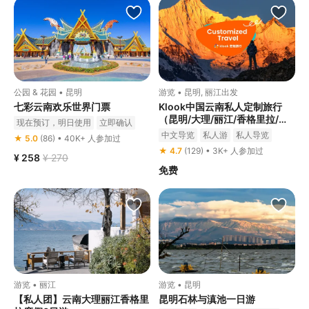
公园 & 花园 • 昆明
游览 • 昆明, 丽江出发
七彩云南欢乐世界门票
Klook中国云南私人定制旅行
（昆明/大理/丽江/香格里拉/西
现在预订，明日使用
立即确认
双版纳/普洱/腾冲/建水等）
中文导览
私人游
私人导览
★ 5.0
(86) • 40K+ 人参加过
★ 4.7
(129) • 3K+ 人参加过
¥ 258
¥ 270
免费
游览 • 丽江
游览 • 昆明
【私人团】云南大理丽江香格里
昆明石林与滇池一日游