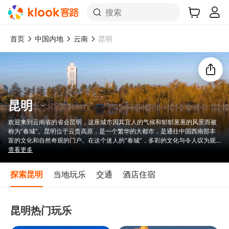
搜索
首页
中国内地
云南
昆明
昆明
欢迎来到云南省的省会昆明，这座城市因其宜人的气候和郁郁葱葱的风景而被
称为“春城”。昆明位于云贵高原，是一个繁华的大都市，是通往中国西南部丰
富的文化和自然奇观的门户。在这个迷人的“春城”，多彩的文化与令人叹为观
止的风景相遇，成为一个以丰富的历史和多样的景点而闻名的迷人目的地。无
查看更多
论您是历史爱好者、自然爱好者还是美食爱好者，昆明都能为每位旅行者带来
难忘的体验。昆明以其壮丽的风景、丰富的文化遗产和繁华的城市生活，将自
探索昆明
当地玩乐
交通
酒店住宿
然美景与丰富的历史文化完美融合，是探索中国的必游之地。
昆明热门玩乐