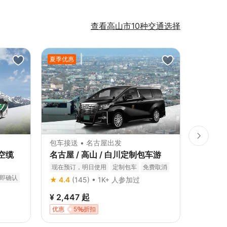
查看高山市10种交通选择
夏季优惠
夏季优惠
包车接送 • 名古屋出发
包车接送
空缆
名古屋 / 高山 / 白川定制包车游
名古屋 
现在预订，明日使用
定制包车
免费取消
现在预订
即确认
★ 4.4
(145) • 1K+ 人参加过
★ 4.4
(
¥ 2,447
起
¥ 2,05
优惠
5
折扣
优惠
5