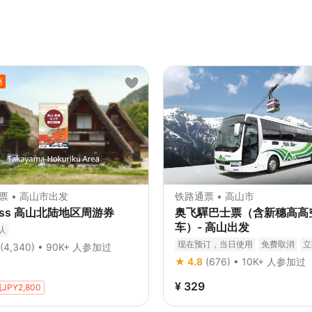
惠
票 • 高山市出发
铁路通票 • 高山市
Pass 高山北陆地区周游券
奥飞驒巴士票（含新穗高高
车）- 高山出发
认
现在预订，当日使用
免费取消
立
(4,340) • 90K+ 人参加过
★ 4.8
(676) • 10K+ 人参加过
¥ 329
JPY2,800