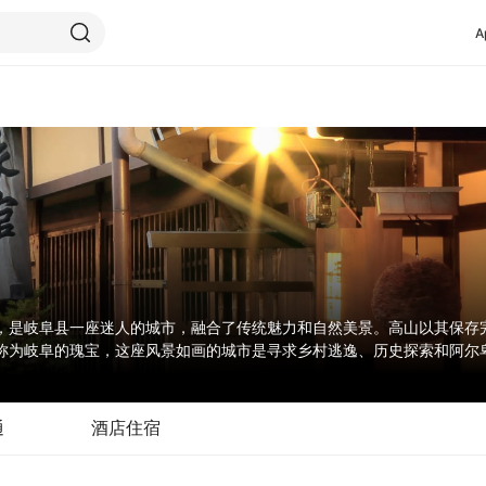
A
，是岐阜县一座迷人的城市，融合了传统魅力和自然美景。高山以其保存
称为岐阜的瑰宝，这座风景如画的城市是寻求乡村逃逸、历史探索和阿尔
承诺为您带来一场将历史与自然美景完美融合的难忘体验。
通
酒店住宿