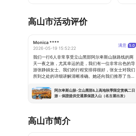
高山市活动评价
Monica ****
满意
5.0
2026-05-19 15:52:22
我们一行6人非常享受立山黑部阿尔卑斯山脉路线的两
天一夜之旅，尤其幸运的是，我们有一位非常出色的导
游张静娟女士。我们的行程安排得很好，张女士对我们
所到之处的详细讲解清晰准确。她还向我们推荐了当地
美味的食物。当我们穿越阿尔卑斯山脉和群山到达雪墙
时，六种不同的交通工具本身就是一种体验。雪墙的最
阿尔卑斯山脉-立山黑部&上高地秋季限定赏枫二日
高点是11米，不幸的是，当我们到达雪墙时下着雨，我
游 - 保證提供交通票保證入山（名古屋出发）
们的照片有点模糊和潮湿，但我们的兴奋弥补了天气带
来的遗憾😂
高山市简介