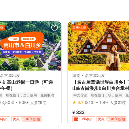
精选
夏季优惠
• 名古屋出发
游览 • 名古屋出发
 & 高山老街一日游（可选
【名古屋童话世界白川乡】
牛午餐）
山&古街漫步&白川乡合掌
日游（名古屋出发）
览
现在预订，当日使用
免费取消
中文导览
现在预订，明日使用
免
认
立即确认
(3,803) • 60K+ 人参加过
★ 4.7
(813) • 10K+ 人参加过
¥ 333
折扣
优惠
30
折扣
10
折扣
优惠
30
折扣