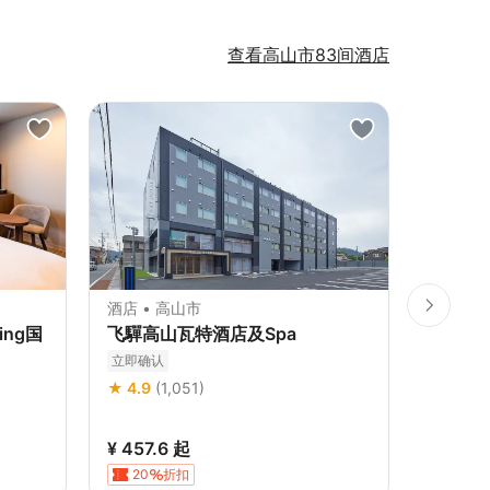
查看高山市83间酒店
酒店 • 高山市
酒店 • 
ing国
飞驒高山瓦特酒店及Spa
高山站
立即确认
立即确认
★ 4.9
(1,051)
★ 4.9
(
¥ 457.6
起
¥ 255.
20
折扣
20