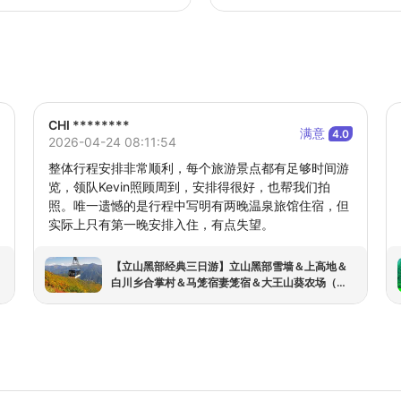
CHI ********
满意
4.0
2026-04-24 08:11:54
整体行程安排非常顺利，每个旅游景点都有足够时间游
览，领队Kevin照顾周到，安排得很好，也帮我们拍
照。唯一遗憾的是行程中写明有两晚温泉旅馆住宿，但
实际上只有第一晚安排入住，有点失望。
【立山黑部经典三日游】立山黑部雪墙＆上高地＆
白川乡合掌村＆马笼宿妻笼宿＆大王山葵农场（名
古屋出发 · 含门票&住宿&领队)