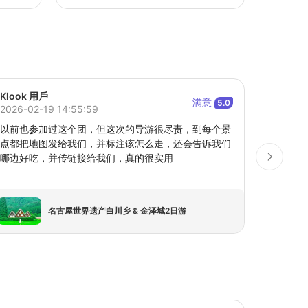
Klook 用戶
Jayne *
满意
5.0
2026-02-19 14:55:59
2026-02
以前也参加过这个团，但这次的导游很尽责，到每个景
绝对是
点都把地图发给我们，并标注该怎么走，还会告诉我们
导游（J
哪边好吃，并传链接给我们，真的很实用
里高山
的小团，
我们，
早餐都
名古屋世界遗产白川乡 & 金泽城2日游
错的点
个梦幻
游。这
地！就
荐，并