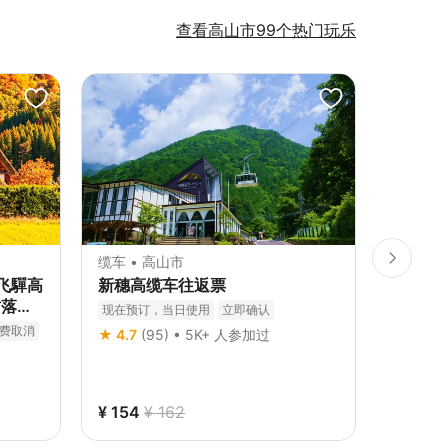
查看高山市99个热门玩乐
夏季优惠
缆车 • 高山市
游览 •
飞驒高
新穗高缆车往返票
高山＆
村落一
- 名古
现在预订，当日使用
立即确认
费取消
中文导览
★ 4.7
(95) • 5K+ 人参加过
立即确认
★ 4.6
(
¥ 107
¥ 154
¥ 162
10