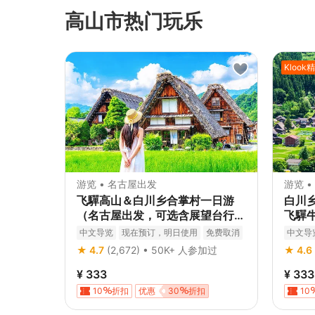
高山市热门玩乐
Klook
游览 • 名古屋出发
游览 
飞驒高山＆白川乡合掌村一日游
白川乡
（名古屋出发，可选含展望台行程
飞驒
）
中文导览
现在预订，明日使用
免费取消
中文导
立即确认
立即确
★ 4.7
(2,672) • 50K+ 人参加过
★ 4.6
¥ 333
¥ 333
10
折扣
优惠
30
折扣
10