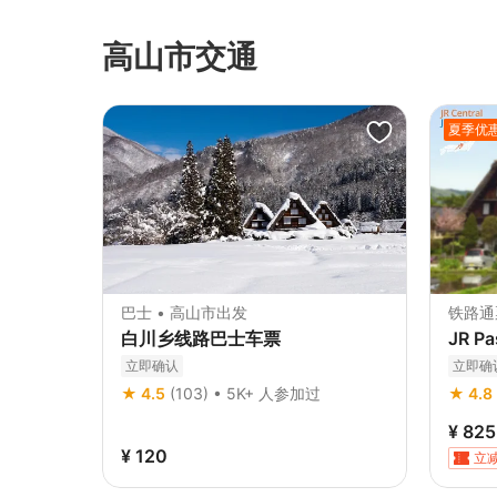
高山市交通
夏季优
巴士 • 高山市出发
铁路通
白川乡线路巴士车票
JR 
立即确认
立即确
★ 4.5
(103) • 5K+ 人参加过
★ 4.8
¥ 825
¥ 120
立减