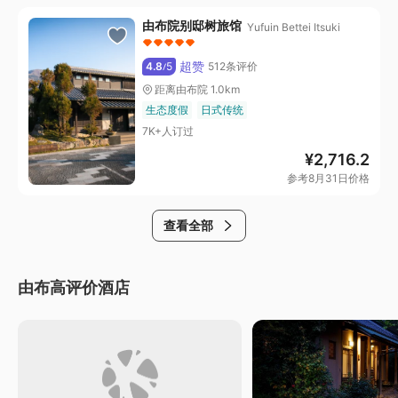
由布院别邸树旅馆
Yufuin Bettei Itsuki
超赞
4.8
5
512条评价
/
距离由布院 1.0km
生态度假
日式传统
7K+人订过
¥
2,716.2
参考8月31日价格
查看全部
由布高评价酒店