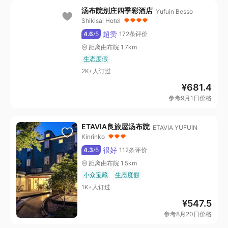
汤布院别庄四季彩酒店
Yufuin Besso
Shikisai Hotel
超赞
4.6
5
172条评价
/
距离由布院 1.7km
生态度假
2K+人订过
¥
681.4
参考9月1日价格
ETAVIA良旅屋汤布院
ETAVIA YUFUIN
Kinrinko
很好
4.3
5
112条评价
/
距离由布院 1.5km
小众宝藏
生态度假
1K+人订过
¥
547.5
参考8月20日价格