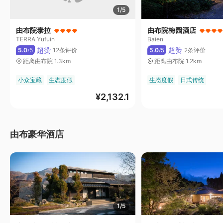
1/5
由布院泰拉
由布院梅园酒店
TERRA Yufuin
Baien
超赞
超赞
5.0
5
12条评价
5.0
5
2条评价
/
/
距离由布院 1.3km
距离由布院 1.2km
小众宝藏
生态度假
生态度假
日式传统
¥
2,132.1
由布豪华酒店
1/5