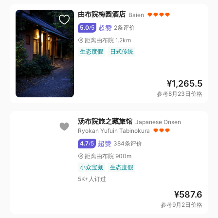
由布院梅园酒店
Baien
超赞
5.0
5
2条评价
/
距离由布院 1.2km
生态度假
日式传统
¥
1,265.5
参考8月23日价格
汤布院旅之藏旅馆
Japanese Onsen
Ryokan Yufuin Tabinokura
超赞
4.7
5
384条评价
/
距离由布院 900m
小众宝藏
生态度假
5K+人订过
¥
587.6
参考9月2日价格