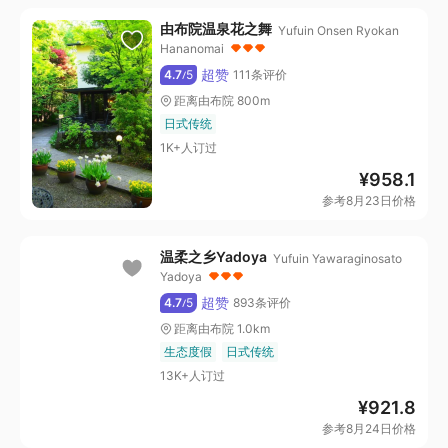
由布院温泉花之舞
Yufuin Onsen Ryokan
Hananomai
超赞
4.7
5
111条评价
/
距离由布院 800m
日式传统
1K+人订过
¥
958.1
参考8月23日价格
温柔之乡Yadoya
Yufuin Yawaraginosato
Yadoya
超赞
4.7
5
893条评价
/
距离由布院 1.0km
生态度假
日式传统
13K+人订过
¥
921.8
参考8月24日价格