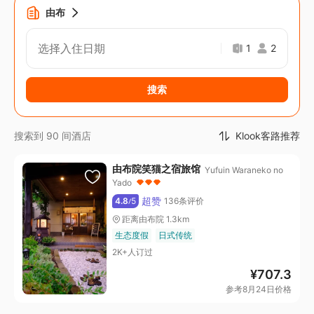
由布
选择入住日期
1
2
搜索
Klook客路推荐
搜索到 90 间酒店
由布院笑猫之宿旅馆
Yufuin Waraneko no
Yado
超赞
4.8
5
136条评价
/
距离由布院 1.3km
生态度假
日式传统
2K+人订过
¥
707.3
参考8月24日价格