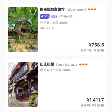
由布院愈富旅馆
Yufuin Iyotomi
很好
4.3
5
235条评价
/
距离由布院 200m
3K+人订过
¥
758.5
参考8月31日价格
山庄松屋
Sanso Matsuya
距离汤平温泉 200m
¥
1,411.7
参考8月16日价格