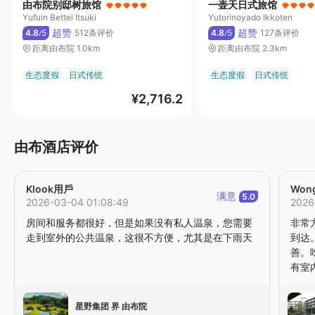
由布院别邸树旅馆
一壶天日式旅馆
Yufuin Bettei Itsuki
Yutorinoyado Ikkoten
超赞
超赞
4.8
5
512条评价
4.8
5
127条评价
/
/
距离由布院 1.0km
距离由布院 2.3km
生态度假
日式传统
生态度假
日式传统
¥
2,716.2
由布酒店评价
Klook用戶
Wong
满意
5.0
2026-03-04 01:08:49
2026
房间和服务都很好，但是如果没有私人温泉，您需要
非常
走到室外的公共温泉，这很不方便，尤其是在下雨天
到达
善。
有室
星野集团 界 由布院