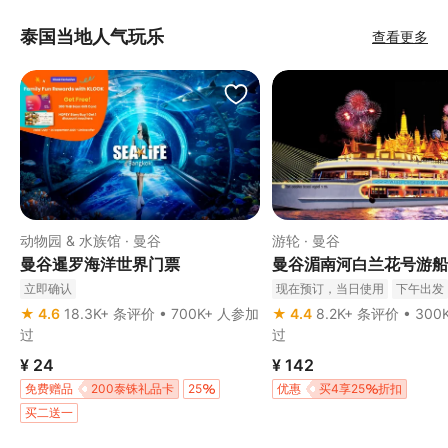
泰国当地人气玩乐
查看更多
动物园 & 水族馆 · 曼谷
游轮 · 曼谷
曼谷暹罗海洋世界门票
曼谷湄南河白兰花号游船
立即确认
现在预订，当日使用
下午出发
最长3小时
★ 4.6
18.3K+ 条评价 • 700K+ 人参加
★ 4.4
8.2K+ 条评价 • 30
过
过
¥ 24
¥ 142
免费赠品
200泰铢礼品卡
25
优惠
买4享25
折扣
买二送一