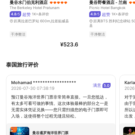
曼谷水门伯克利酒店
曼谷野餐酒店 - 兰南
The Berkeley Hotel Pratunam
Picnic Hotel Bangkok
超赞
超赞
4.8
5
1K+条评价
4.9
5
1K+条评价
/
/
距离拉差巴罗站 600m,拉差贴威县
距离BTS 胜利纪念碑站 5
县
干净整洁
干净整洁
¥
523.6
泰国旅行评价
Mohamad ******************
Karl
满意
5.0
2026-07-30 07:38:19
2026
预订曼谷海洋世界门票非常简单直接。一旦您抵达，
对于
有太多可看可做的事情。这次体验最棒的部分之一是
由于
无需实体凭证兑换——您只需扫描您的电子门票即可
所以
入场，这使得整个过程无缝且轻松。
出发
且在
上的
曼谷暹罗海洋世界门票
总是