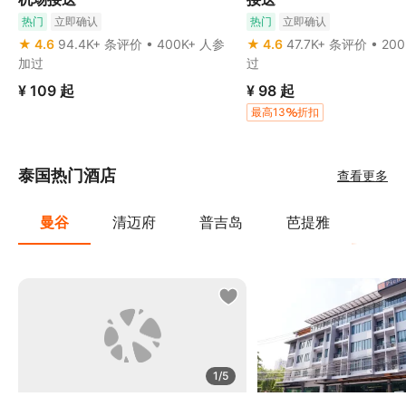
热门
立即确认
热门
立即确认
★ 4.6
94.4K+ 条评价 • 400K+ 人参
★ 4.6
47.7K+ 条评价 • 20
加过
过
¥ 109
起
¥ 98
起
最高13
折扣
泰国热门酒店
查看更多
曼谷
清迈府
普吉岛
芭提雅
华欣
1/5