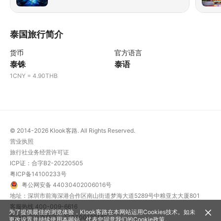
泰国旅行简介
货币
官方语言
泰铢
泰语
1CNY = 4.90THB
© 2014-2026
Klook客路. All Rights Reserved.
营业执照
旅行社业务经营许可证
ICP证：合字B2-20220505
粤ICP备14100233号
粤公网安备 44030402006016号
地址：深圳市前海深港合作区南山街道梦海大道5289号中粮亚太大厦801
客服热线
400-009-6616
为了提供最佳的浏览体验，Klook客路在本网站运用Cookies技术。如未
营业性演出许可证：440300120162
更改设置并持续使用本网站，代表您同意我们的
Cookie政策
。