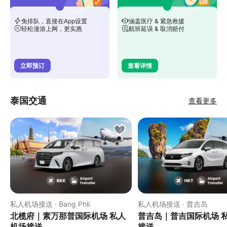
免排队，直接在App设置
涵盖医疗 & 紧急救援
轻松漫游上网，更实惠
航班延误 & 取消赔付
立即预订
查看详情
泰国交通
查看更多
私人机场接送 · Bang Phli
私人机场接送 · 普吉岛
北榄府｜素万那普国际机场 私人
普吉岛｜普吉国际机场 
机场接送
接送