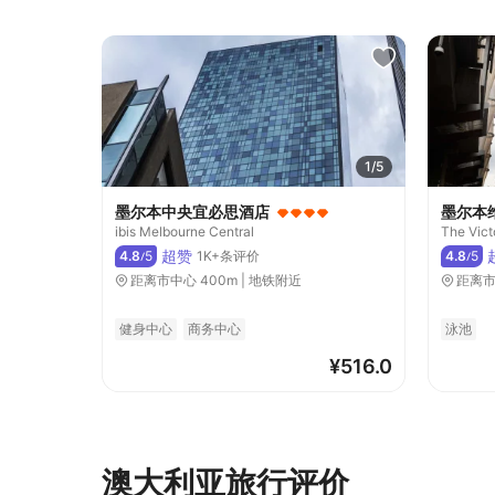
1/5
墨尔本中央宜必思酒店
墨尔本
ibis Melbourne Central
The Vict
超赞
4.8
5
1K+条评价
4.8
5
/
/
距离市中心 400m | 地铁附近
距离市
健身中心
商务中心
泳池
¥
516.0
澳大利亚旅行评价