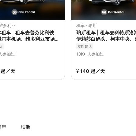
 维多利亚
租车 · 珀斯
租车 | 租车去普芬比利铁
珀斯租车 | 租车去科特斯洛
墨尔本机场、维多利亚市场、
伊莉莎白码头、柯本中央、
达海滩、维多利亚皇家植物园
登、比布拉湖、利德维尔
认
立即确认
 人参加过
10K+ 人参加过
4
起／天
¥ 140
起／天
海岸
珀斯