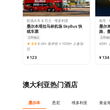
机场火车 & 巴士 · 维多利亚
租车 ·
墨尔本塔拉马林机场 SkyBus 快
墨尔本
线车票
路、
圣科
立即确认
立即确
★ 4.9
9.0K+ 条评价 • 100K+ 人参加
40K+
过
¥ 123
¥ 13
澳大利亚热门酒店
墨尔本
悉尼
维多利亚
黄金