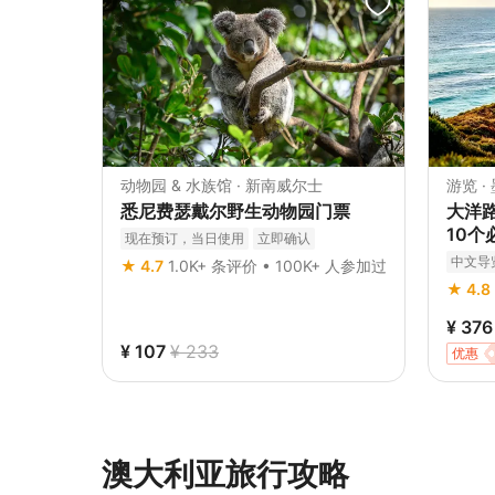
动物园 & 水族馆 · 新南威尔士
游览 ·
悉尼费瑟戴尔野生动物园门票
大洋
10
现在预订，当日使用
立即确认
中文导
★ 4.7
1.0K+ 条评价 • 100K+ 人参加过
★ 4.8
¥ 376
¥ 107
¥ 233
优惠
澳大利亚旅行攻略