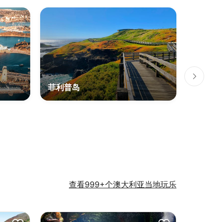
菲利普岛
蓝山国
查看999+个澳大利亚当地玩乐