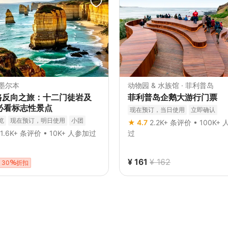
 墨尔本
动物园 & 水族馆 · 菲利普岛
路反向之旅：十二门徒岩及
菲利普岛企鹅大游行门票
个必看标志性景点
现在预订，当日使用
立即确认
览
现在预订，明日使用
小团
★ 4.7
2.2K+ 条评价 • 100K+
1.6K+ 条评价 • 10K+ 人参加过
过
¥ 161
¥ 162
30
折扣