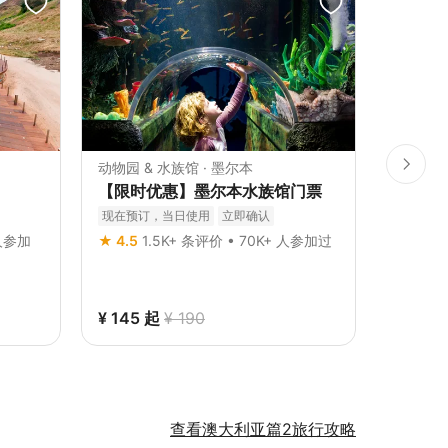
动物园 & 水族馆 · 墨尔本
主题乐园
【限时优惠】墨尔本水族馆门票
澳洲华
/ 狂
现在预订，当日使用
立即确认
立即确认
 人参加
★ 4.5
1.5K+ 条评价 • 70K+ 人参加过
★ 4.7
7
¥ 145
起
¥ 190
¥ 830
查看澳大利亚篇2旅行攻略