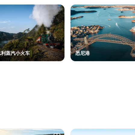
比利蒸汽小火车
悉尼港