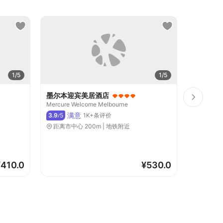
1/5
1/5
墨尔本迎宾美居酒店
墨尔本艾
Mercure Welcome Melbourne
Le Méridi
满意
超
3.9
5
1K+条评价
4.7
5
/
/
距离市中心 200m | 地铁附近
距离市中心
健身中心
¥
410.0
¥
530.0