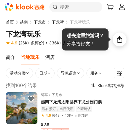
搜索
首页
越南
下龙市
下龙湾
下龙湾玩乐
下龙湾玩乐
想去这里旅游吗？
★ 4.9
(26K+ 条评价)
• 336K+ 人参加过
分享给好友！
简介
当地玩乐
酒店
活动分类
日期
导览语言
服务
时长
找到160个结果
Klook客路推荐
缆车 • 下龙市
越南下龙湾太阳世界下龙公园门票
现在预订，当日使用
立即确认
★ 4.6
(648) • 40K+ 人参加过
¥ 38