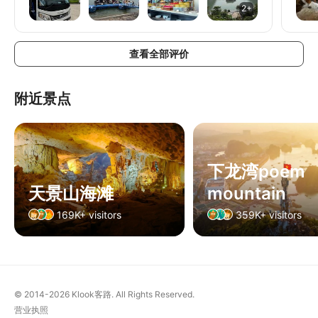
2+
查看全部评价
附近景点
下龙湾poem
天景山海滩
mountain
169K+ visitors
359K+ visitors
© 2014-2026
Klook客路. All Rights Reserved.
营业执照