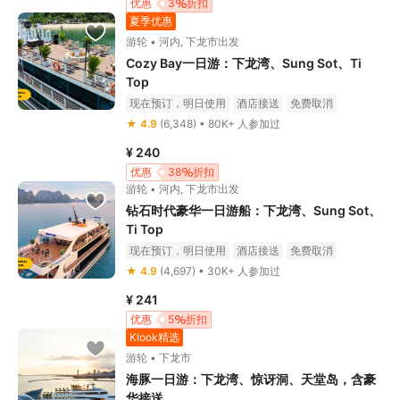
优惠
3
折扣
夏季优惠
游轮 • 河内, 下龙市出发
Cozy Bay一日游：下龙湾、Sung Sot、Ti
Top
现在预订，明日使用
酒店接送
免费取消
立即确认
★ 4.9
(6,348) • 80K+ 人参加过
¥ 240
优惠
38
折扣
游轮 • 河内, 下龙市出发
钻石时代豪华一日游船：下龙湾、Sung Sot、
Ti Top
现在预订，明日使用
酒店接送
免费取消
立即确认
★ 4.9
(4,697) • 30K+ 人参加过
¥ 241
优惠
5
折扣
Klook精选
游轮 • 下龙市
海豚一日游：下龙湾、惊讶洞、天堂岛，含豪
华接送