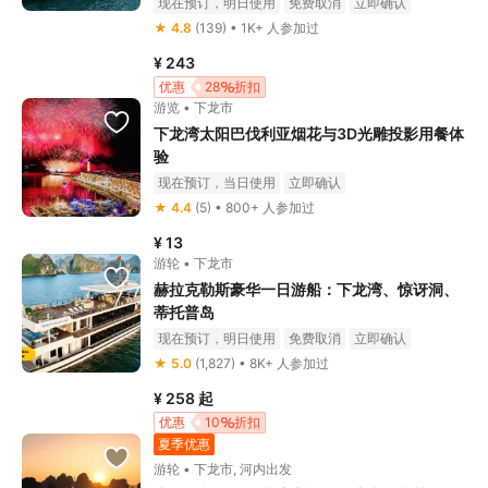
现在预订，明日使用
免费取消
立即确认
★ 4.8
(139) • 1K+ 人参加过
¥ 243
优惠
28
折扣
游览 • 下龙市
下龙湾太阳巴伐利亚烟花与3D光雕投影用餐体
验
现在预订，当日使用
立即确认
★ 4.4
(5) • 800+ 人参加过
¥ 13
游轮 • 下龙市
赫拉克勒斯豪华一日游船：下龙湾、惊讶洞、
蒂托普岛
现在预订，明日使用
免费取消
立即确认
★ 5.0
(1,827) • 8K+ 人参加过
¥ 258
起
优惠
10
折扣
夏季优惠
游轮 • 下龙市, 河内出发