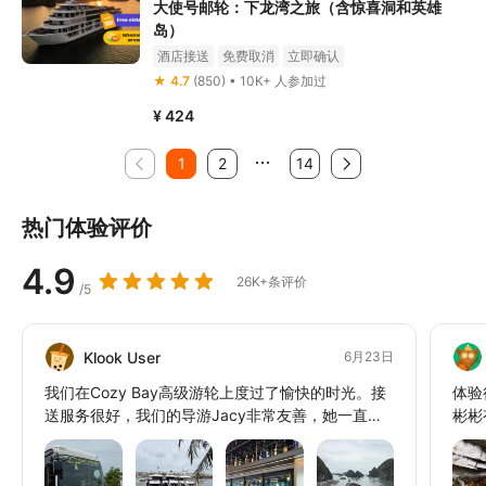
大使号邮轮：下龙湾之旅（含惊喜洞和英雄
岛）
酒店接送
免费取消
立即确认
★ 4.7
(850) • 10K+ 人参加过
¥ 424
1
2
14
热门体验评价
4.9
26K+条评价
/5
Klook User
6月23日
我们在Cozy Bay高级游轮上度过了愉快的时光。接
体验
送服务很好，我们的导游Jacy非常友善，她一直都
彬彬
在帮助我们。行程安排得很好，涵盖了大部分景点，
日落派对对我们来说棒极了！总的来说，我们玩得很
开心。