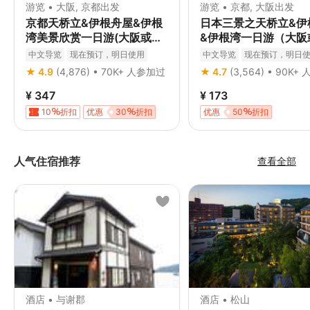
游览 • 大阪, 京都出发
游览 • 京都, 大阪出发
京都天桥立&伊根舟屋&伊根
日本三景之天桥立&伊
湾美景欣赏一日游(大阪或京
&伊根湾一日游（大阪
都出发)
出发）
中文导览
现在预订，明日使用
中文导览
现在预订，明日
免费取消
立即确认
免费取消
立即确认
★ 4.9
(4,876) • 70K+ 人参加过
★ 4.7
(3,564) • 90K
¥ 347
¥ 173
10
折扣
优惠
30
折扣
优惠
50
折扣
人气住宿推荐
查看全部
酒店 • 与谢郡
酒店 • 松山