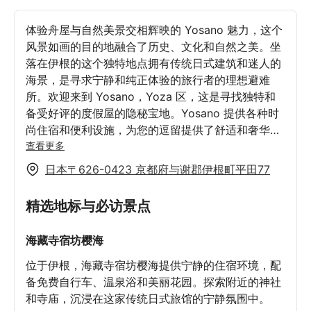
体验舟屋与自然美景交相辉映的 Yosano 魅力，这个
风景如画的目的地融合了历史、文化和自然之美。坐
落在伊根的这个独特地点拥有传统日式建筑和迷人的
海景，是寻求宁静和纯正体验的旅行者的理想避难
所。欢迎来到 Yosano，Yoza 区，这是寻找独特和
备受好评的度假屋的隐秘宝地。Yosano 提供各种时
尚住宿和便利设施，为您的逗留提供了舒适和奢华的
完美融合。在伊根湾尽情享受美食之旅，在伊根迷人
查看更多
的渔村中隐藏着一颗明珠——舟屋食堂。尽情沉醉于
日本〒626-0423 京都府与谢郡伊根町平田77
当地捕捞的黄尾鱼制作的最美味海鲜菜肴，黄尾鱼在
丹后地区象征着幸运和传统。这家餐厅俯瞰着历史悠
精选地标与必访景点
久的船屋和闪闪发光的大海，提供独特的用餐体验，
捕捉了伊根家乡美食的精髓。
海藏寺宿坊樱海
位于伊根，海藏寺宿坊樱海提供宁静的住宿环境，配
备免费自行车、温泉浴和美丽花园。探索附近的神社
和寺庙，沉浸在这家传统日式旅馆的宁静氛围中。