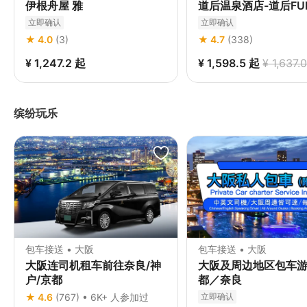
伊根舟屋 雅
道后温泉酒店-道后FU
立即确认
立即确认
★ 4.0
(3)
★ 4.7
(338)
¥ 1,247.2
起
¥ 1,598.5
起
¥ 1,637.0
缤纷玩乐
包车接送 • 大阪
包车接送 • 大阪
大阪连司机租车前往奈良/神
大阪及周边地区包车
户/京都
都／奈良
★ 4.6
(767) • 6K+ 人参加过
立即确认