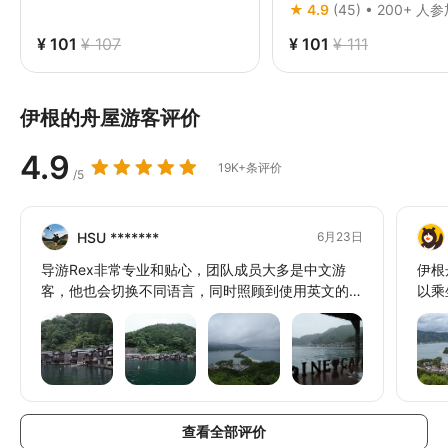
★ 4.9
(45) • 200+ 人
¥ 101
¥ 107
¥ 101
¥ 111
伊根的舟屋游客评价
4.9
19K+条评价
/5
HSU *******
6月23日
导游Rex非常专业和贴心，团队成员大多是中文游
伊根
客，他也会切换不同语言，同时照顾到使用英文的团
以乘
员。旅程中他还会介绍各地的历史背景，非常精彩！
食，
整个旅程的时间控制得非常好，也谢谢当天的司机大
哥提供了安全舒适的乘车体验，让整个旅程画上了完
美的句号。这是一次非常棒的体验！
查看全部评价