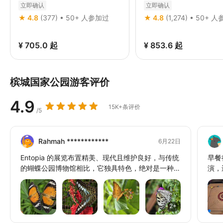
立即确认
立即确认
★ 4.8
(377) • 50+ 人参加过
★ 4.8
(1,274) • 50+ 
¥ 705.0
起
¥ 853.6
起
槟城国家公园游客评价
4.9
15K+条评价
/5
Rahmah ************
6月22日
Entopia 的展览布置精美、现代且维护良好，与传统
早餐
的蝴蝶公园博物馆相比，它独具特色，绝对是一种全
演，
新的体验。这里甚至还有一个非常不错的咖啡馆，可
以坐下来享用价格合理的食物和饮料，补充体力。我
的家人对此印象深刻，当我们离开时，我们不仅对蝴
2+
蝶，而且对整个昆虫王国都有了比以前更多的了解。
工作人员知识渊博且友好。如果您在巴图丁宜，这里