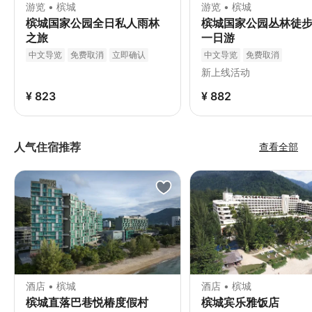
游览 • 槟城
游览 • 槟城
槟城国家公园全日私人雨林
槟城国家公园丛林徒
之旅
一日游
中文导览
免费取消
立即确认
中文导览
免费取消
新上线活动
¥ 823
¥ 882
人气住宿推荐
查看全部
酒店 • 槟城
酒店 • 槟城
槟城直落巴巷悦椿度假村
槟城宾乐雅饭店