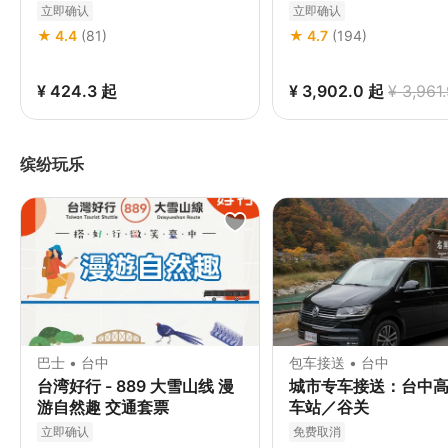
立即确认
立即确认
★ 4.4
(81)
★ 4.7
(194)
¥ 424.3
起
¥ 3,902.0
起
¥ 3,961
缤纷玩乐
巴士 • 台中
包车接送 • 台中
台湾好行 - 889 大雪山线 漫
城市专车接送：台中
游自然趣 交通套票
车站／谷关
立即确认
免费取消