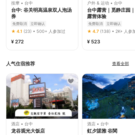
按摩 • 台中
户外 & 运动 • 台中
台中: 谷关明高温泉双人泡汤
台中露营｜觅静庄园
券
露营体验
免费取消
立即确认
免费取消
立即确认
★ 4.1
(23) • 500+ 人参加过
★ 4.7
(138) • 2K+ 人
¥ 272
¥ 523
人气住宿推荐
查看全部
酒店 • 台中
酒店 • 台中
龙谷观光大饭店
虹夕諾雅 谷関