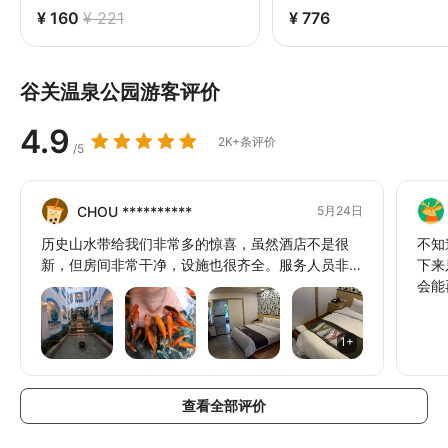
¥ 160
¥ 221
¥ 776
谷关温泉公园游客评价
4.9
2K+条评价
/5
CHOU **********
5月24日
历史山水带给我们非常多的惊喜，虽然酒店不是很
不知
新，但房间非常干净，设施也很齐全。服务人员非常
下来
亲切细心，无论是停车引导、房间介绍还是酒店环境
会能
说明，都非常棒。大众浴池设施虽然不大，但该有的
都有了，而且保持得非常干净。
1+
查看全部评价