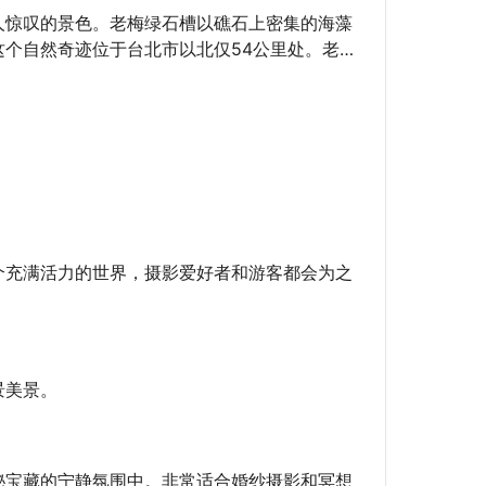
人惊叹的景色。老梅绿石槽以礁石上密集的海藻
个自然奇迹位于台北市以北仅54公里处。老梅
索新北市的老梅绿石槽和石门洞的隐秘宝藏。这
行者。
个充满活力的世界，摄影爱好者和游客都会为之
景美景。
秘宝藏的宁静氛围中。非常适合婚纱摄影和冥想