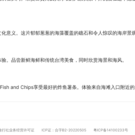
文化意义。这片郁郁葱葱的海藻覆盖的礁石和令人惊叹的海岸景
体验。品尝新鲜海鲜和传统台湾美食，同时欣赏海景和海风。
s Fish and Chips享受最好的炸鱼薯条。体验来自海滩入口
旅行社业务经营许可证
ICP证：合字B2-20220505
粤ICP备14100233号