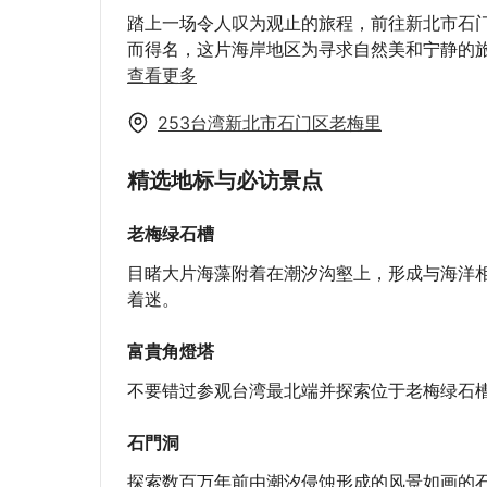
踏上一场令人叹为观止的旅程，前往新北市石
而得名，这片海岸地区为寻求自然美和宁静的
村郊区的这片令人惊叹的岩石礁是台湾寻求独
查看更多
些偏僻的目的地提供了自然美和宁静的独特融
253台湾新北市石门区老梅里
精选地标与必访景点
老梅绿石槽
目睹大片海藻附着在潮汐沟壑上，形成与海洋
着迷。
富貴角燈塔
不要错过参观台湾最北端并探索位于老梅绿石
石門洞
探索数百万年前由潮汐侵蚀形成的风景如画的