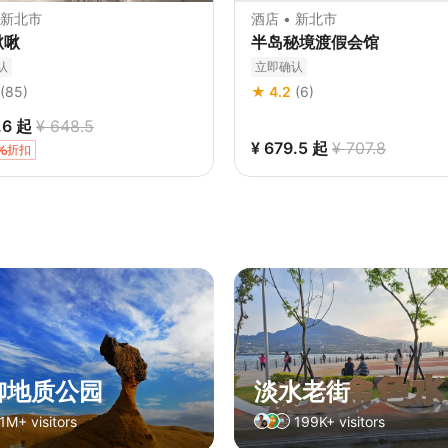
 新北市
酒店 • 新北市
啾啾
半岛秘境渡假会馆
认
立即确认
(85)
★ 4.2
(6)
.6
起
¥ 648.5
¥ 679.5
起
¥ 707.8
折扣
柳地质公园
淡水老街
1M+ visitors
199K+ visitors