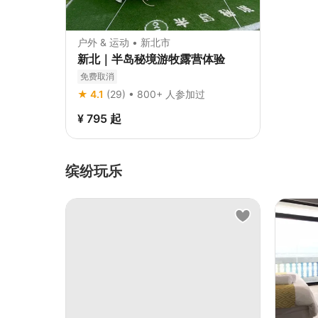
户外 & 运动 • 新北市
新北｜半岛秘境游牧露营体验
免费取消
★ 4.1
(29) • 800+ 人参加过
¥ 795
起
缤纷玩乐