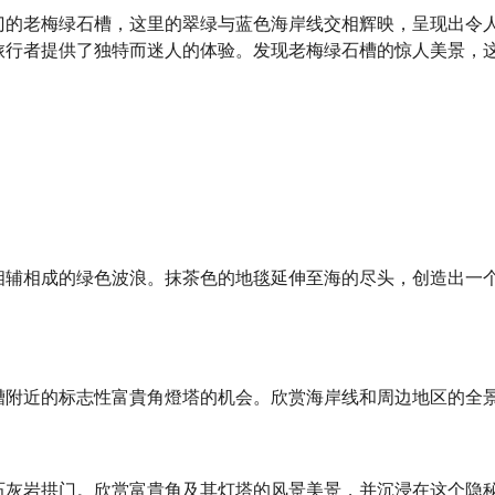
门的老梅绿石槽，这里的翠绿与蓝色海岸线交相辉映，呈现出令
旅行者提供了独特而迷人的体验。发现老梅绿石槽的惊人美景，这
特景观和令人难以置信的景色的旅行者必去之地。远离人群，探
合，非常适合那些寻求远离繁华的热门旅游景点，享受宁静的旅
相辅相成的绿色波浪。抹茶色的地毯延伸至海的尽头，创造出一
槽附近的标志性富貴角燈塔的机会。欣赏海岸线和周边地区的全
石灰岩拱门。欣赏富貴角及其灯塔的风景美景，并沉浸在这个隐