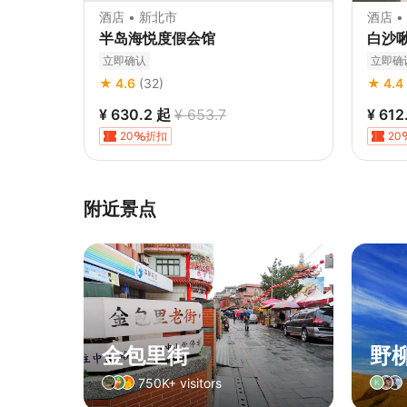
酒店 • 新北市
酒店 •
半岛海悦度假会馆
白沙
立即确认
立即确
★ 4.6
(32)
★ 4.4
¥ 630.2
起
¥ 653.7
¥ 612
20
折扣
20
附近景点
金包里街
野
750K+ visitors