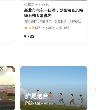
包车接送 • 台北
新北市包车一日游：阴阳海＆老梅
绿石槽＆象鼻岩
现在预订，明日使用
免费取消
立即确认
★ 4.9
(46) • 400+ 人参加过
¥ 733
沪尾炮台
淡水
69K+ visitors
6