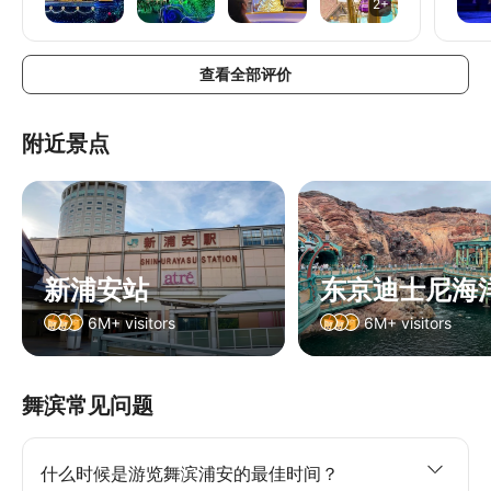
2+
样。虽然热门设施没玩到太多，但反而能更悠闲地享
让人
受园区的气氛，品尝美食、拍照打卡，感受迪士尼独
择多
有的魅力。 这次一共欣赏了三场花车游行，每一场
情侣
查看全部评价
都充满惊喜，角色们热情地和游客互动，音乐和表演
让人
都十分精彩，让人看得非常开心。晚上压轴的烟花更
是令人感动，在城堡与灯光的衬托下格外梦幻，为一
附近景点
天画下完美句点。即使晚入园、没有抢到快速通行
证，也依然玩得非常满足，充分感受到迪士尼带来的
欢乐与幸福，是一段让人想再次回访的美好旅程。
新浦安站
东京迪士尼海
6M+ visitors
6M+ visitors
舞滨常见问题
什么时候是游览舞滨浦安的最佳时间？