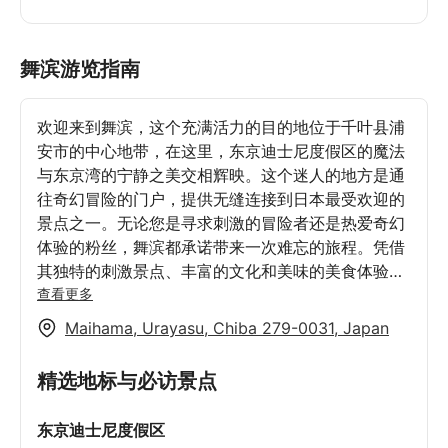
舞滨游览指南
欢迎来到舞滨，这个充满活力的目的地位于千叶县浦
安市的中心地带，在这里，东京迪士尼度假区的魔法
与东京湾的宁静之美交相辉映。这个迷人的地方是通
往奇幻冒险的门户，提供无缝连接到日本最受欢迎的
景点之一。无论您是寻求刺激的冒险者还是热爱奇幻
体验的粉丝，舞滨都承诺带来一次难忘的旅程。凭借
其独特的刺激景点、丰富的文化和美味的美食体验，
舞滨是寻求冒险和放松的旅行者必去之地。快搭上前
查看更多
往舞滨站的列车，让魔法展开吧！
Maihama, Urayasu, Chiba 279-0031, Japan
精选地标与必访景点
东京迪士尼度假区