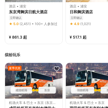
酒店 • 浦安
酒店 • 浦安
东京湾舞滨日航大酒店
日和舞滨酒店
立即确认
立即确认
★ 5.0
(2,451) • 100+ 人参加过
★ 4.9
(1,021)
¥ 861.3
起
¥ 517.1
起
缤纷玩乐
夏季优惠
机场火车 & 巴士 • 东京 (东京出
机场火车 & 巴士 • 东京
发)