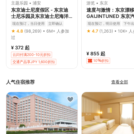
主题乐园 • 浦安
游览 • 东京
东京迪士尼度假区 - 东京迪
速度与激情：东京漂移 
士尼乐园及东京迪士尼海洋
GAIJINTUNED 东
门票
会体验
现在预订，当日使用
立即确认
现在预订，明日使用
下午
免费取消
立即确认
★ 4.8
(98,269) • 6M+ 人参加
★ 4.7
(1,263) • 10K+
过
¥ 372
起
¥ 855
起
云闪付满200-10元折扣
10
折扣
交通产品享JPY 1,600折扣
交通享JPY 1000折扣
人气住宿推荐
查看全部