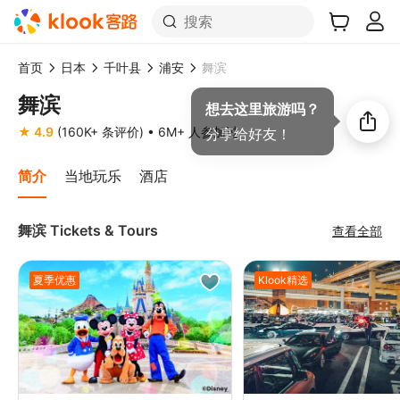
搜索
首页
日本
千叶县
浦安
舞滨
舞滨
想去这里旅游吗？
★ 4.9
(160K+ 条评价)
• 6M+ 人参加过
分享给好友！
简介
当地玩乐
酒店
舞滨 Tickets & Tours
查看全部
夏季优惠
Klook精选