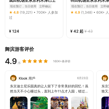
成田机场至东京利木津巴士
羽田机场至东京利木
现在预订，当日使用
立即确认
现在预订，当日使用
立即
★ 4.8
(19,221) • 700K+ 人参加
★ 4.9
(1,348) • 60K
过
¥ 124
¥ 42
起
¥ 43
舞滨游客评价
4.9
160K+条评价
/5
Klook 用戶
6月23日
东京迪士尼乐园真的让人留下了非常美好的回忆！虽
东京
然当天不小心睡过头，直到上午11点才入园，错过了
致又
抢购快速通行证（Priority Pass）的时机，但完全没
气氛
有影响游玩的心情。园区内充满梦幻氛围，每个区域
型还
都布置得非常精致，走在其中就像进入童话世界一
游行