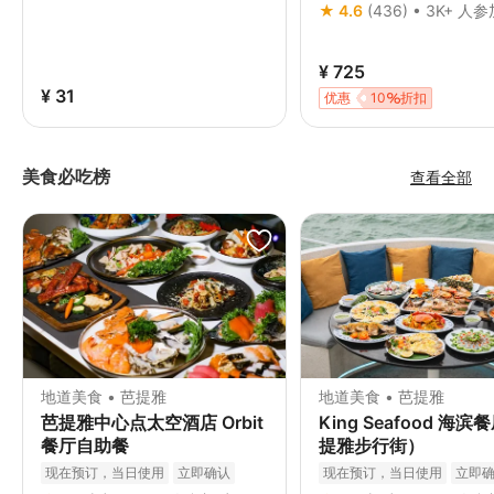
免费取消
立即确认
★ 4.6
(436) • 3K+ 人
¥ 725
¥ 31
优惠
10
折扣
美食必吃榜
查看全部
地道美食 • 芭提雅
地道美食 • 芭提雅
芭提雅中心点太空酒店 Orbit
King Seafood 海
餐厅自助餐
提雅步行街）
现在预订，当日使用
立即确认
现在预订，当日使用
立即