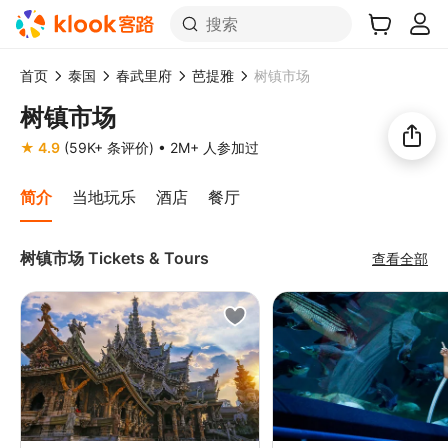
搜索
首页
泰国
春武里府
芭提雅
树镇市场
树镇市场
★ 4.9
(59K+ 条评价)
• 2M+ 人参加过
简介
当地玩乐
酒店
餐厅
树镇市场 Tickets & Tours
查看全部