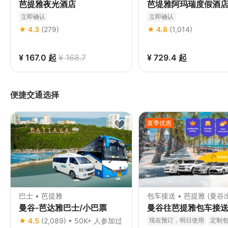
芭提雅夜光酒店
芭堤雅阿玛瑞度假酒
立即确认
立即确认
★ 4.3
(279)
★ 4.8
(1,014)
¥ 167.0
起
¥ 168.7
¥ 729.4
起
便捷交通选择
夏季优惠
巴士 • 芭提雅
包车接送 • 芭提雅 (曼谷
曼谷-芭达雅巴士/小巴票
曼谷往芭提雅包车接
★ 4.5
(2,089) • 50K+ 人参加过
现在预订，明日使用
定制