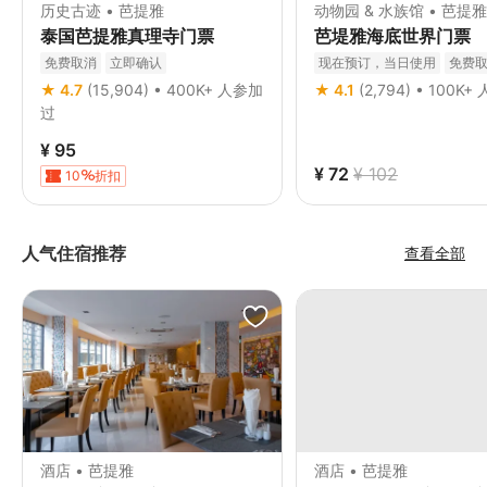
历史古迹 • 芭提雅
动物园 & 水族馆 • 芭提雅
泰国芭提雅真理寺门票
芭堤雅海底世界门票
免费取消
立即确认
现在预订，当日使用
免费
立即确认
★ 4.7
(15,904) • 400K+ 人参加
★ 4.1
(2,794) • 100K
过
¥ 95
¥ 72
¥ 102
10
折扣
人气住宿推荐
查看全部
酒店 • 芭提雅
酒店 • 芭提雅