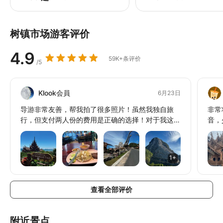
树镇市场游客评价
4.9
59K+条评价
/5
Klook会員
6月23日
导游非常友善，帮我拍了很多照片！虽然我独自旅
非常
行，但支付两人份的费用是正确的选择！对于我这种
音，
想慢慢进行最基本对话的人来说，这非常完美，度过
议的
了最棒的一天！如果我的朋友去泰国旅行，我一定会
到的
推荐！
1+
查看全部评价
附近景点