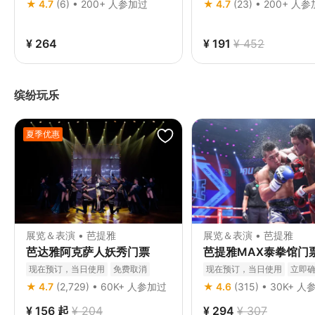
★ 4.7
(6) • 200+ 人参加过
★ 4.7
(23) • 200+ 人
¥ 264
¥ 191
¥ 452
缤纷玩乐
夏季优惠
展览＆表演 • 芭提雅
展览＆表演 • 芭提雅
芭达雅阿克萨人妖秀门票
芭提雅MAX泰拳馆门
现在预订，当日使用
免费取消
现在预订，当日使用
立即
立即确认
★ 4.7
(2,729) • 60K+ 人参加过
★ 4.6
(315) • 30K+ 
¥ 156
起
¥ 204
¥ 294
¥ 307