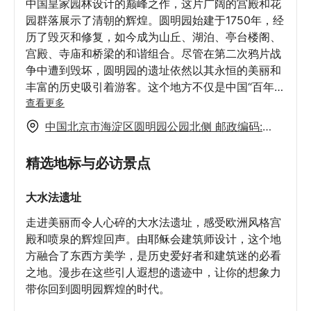
中国皇家园林设计的巅峰之作，这片广阔的宫殿和花
园群落展示了清朝的辉煌。圆明园始建于1750年，经
历了毁灭和修复，如今成为山丘、湖泊、亭台楼阁、
宫殿、寺庙和桥梁的和谐组合。尽管在第二次鸦片战
争中遭到毁坏，圆明园的遗址依然以其永恒的美丽和
丰富的历史吸引着游客。这个地方不仅是中国“百年屈
辱”的痛苦见证，还提供了一个独特的历史视角和宁静
查看更多
的湖泊与茂密的景观。其美学和历史意义使其成为寻
中国北京市海淀区圆明园公园北侧 邮政编码:
求体验中国文化和历史的旅行者必访之地。
100000
精选地标与必访景点
大水法遗址
走进美丽而令人心碎的大水法遗址，感受欧洲风格宫
殿和喷泉的辉煌回声。由耶稣会建筑师设计，这个地
方融合了东西方美学，是历史爱好者和建筑迷的必看
之地。漫步在这些引人遐想的遗迹中，让你的想象力
带你回到圆明园辉煌的时代。