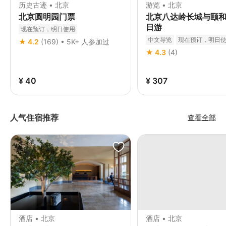
历史古迹 • 北京
游览 • 北京
北京圆明园门票
北京八达岭长城与颐
日游
现在预订，明日使用
中文导览
现在预订，明日
★ 4.2
(169) • 5K+ 人参加过
免费取消
立即确认
★ 4.3
(4)
¥ 40
¥ 307
人气住宿推荐
查看全部
酒店 • 北京
酒店 • 北京