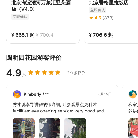
北京海淀清河万象汇亚朵酒
北京香格里拉饭店
店（V4.0)
立即确认
立即确认
★ 4.5
(373)
¥ 668.1
起
¥ 700.4
¥ 706.6
起
圆明园花园游客评价
4.9
2K+条评价
/5
Kimberly ***
6月19日
秀才说李导讲解的很详细, 让参观景点更精才
和家
facilities: eye opening service: very good and
的讲
detailed