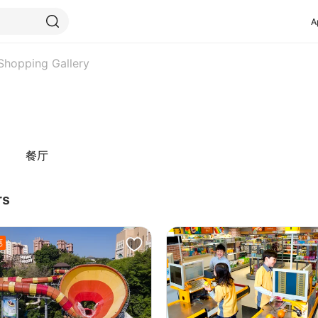
A
 Shopping Gallery
餐厅
rs
惠