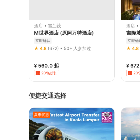
酒店 • 雪兰莪
酒店 •
M世界酒店 (原阿万特酒店)
吉隆
立即确认
立即确
★ 4.8
(672) • 50+ 人参加过
★ 4.8
¥ 560.0
起
¥ 672
20
折扣
20
便捷交通选择
夏季优惠