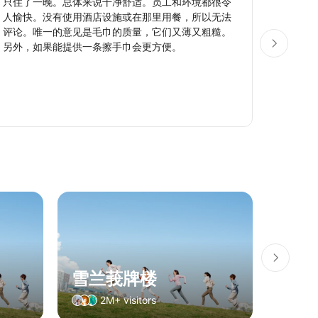
只住了一晚。总体来说干净舒适。员工和环境都很令
感谢Kl
人愉快。没有使用酒店设施或在那里用餐，所以无法
在父亲
评论。唯一的意见是毛巾的质量，它们又薄又粗糙。
好，摆
另外，如果能提供一条擦手巾会更方便。
（很好
黑色的
作人员
有些人
经典的
轻柔的
雪兰莪牌楼
万达
2M+ visitors
8