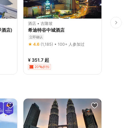
酒店 • 吉隆坡
酒店 • 
界酒店)
希迪特谷中城酒店
双威金
立即确认
立即确认
★ 4.6
(1,185) • 100+ 人参加过
★ 4.6
(
¥ 351.7
起
¥ 659.
20
折扣
20