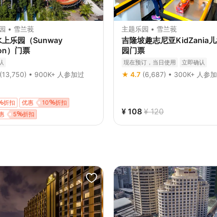
园 • 雪兰莪
主题乐园 • 雪兰莪
上乐园（Sunway
吉隆坡趣志尼亚KidZania
oon）门票
园门票
认
现在预订，当日使用
立即确认
(13,750) • 900K+ 人参加过
★ 4.7
(6,687) • 300K+ 人参
折扣
优惠
10
折扣
¥ 108
¥ 120
惠
5
折扣