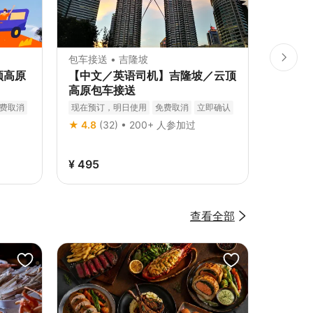
)
包车接送 • 吉隆坡
包车接送
云顶高原
【中文／英语司机】吉隆坡／云顶
吉隆坡
高原包车接送
大楼等
费取消
现在预订，明日使用
免费取消
立即确认
现在预订
立即确认
★ 4.8
(32) • 200+ 人参加过
★ 4.6
(
¥ 495
¥ 323
查看全部