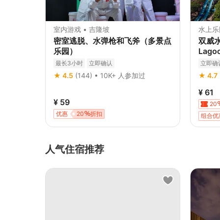
室内游戏 • 吉隆坡
水上乐
密室逃脱、水弹枪和飞斧（多景点
双威水
乐园）
Lag
最长3小时
立即确认
立即确
★ 4.5
(144) • 10K+ 人参加过
★ 4.7
¥ 61
¥ 59
20
优惠
20
折扣
组合优
人气住宿推荐