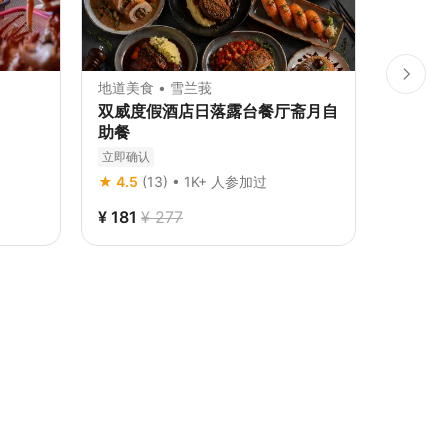
地道美食 • 雪兰莪
地道美食
双威度假酒店日落露台餐厅斋月自
吉隆坡希
助餐
现在预订
立即确认
★ 5.0
(
★ 4.5
(13) • 1K+ 人参加过
¥ 181
¥ 277
¥ 195
¥