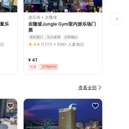
游乐场 • 吉隆坡
按摩 • 
儿童乐
吉隆坡Jungle Gym室内游乐场门
巴生河流
票
现在预订
现在预订，当日使用
立即确认
★ 4.8
(
加过
★ 4.6
(1,111) • 50K+ 人参加过
¥ 41
¥ 117
优惠
25
折扣
查看全部