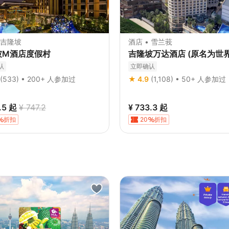
 吉隆坡
酒店 • 雪兰莪
坡M酒店度假村
吉隆坡万达酒店 (原名为世
认
立即确认
(533) • 200+ 人参加过
★ 4.9
(1,108) • 50+ 人参加过
.5
起
¥ 747.2
¥ 733.3
起
折扣
20
折扣