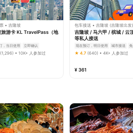
票 • 吉隆坡
包车接送 • 吉隆坡 (吉隆坡出发
游卡 KL TravelPass（地
吉隆坡 / 马六甲 / 槟城 / 
）
等私人接送
订，当日使用
立即确认
现在预订，明日使用
城市接送
免
立即确认
(1,296) • 10K+ 人参加过
★ 4.7
(640) • 4K+ 人参加过
¥ 361