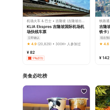
机场火车 & 巴士 • 吉隆坡 (吉隆坡出
铁路通
发)
KLIA Ekspres 吉隆坡国际机场机
吉隆坡旅
场快线车票
铁卡
立即确认
现在预
★ 4.9
(20,829) • 300K+ 人参加过
★ 4.6
¥ 82
¥ 142
5
折扣
美食必吃榜