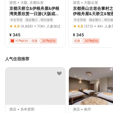
游览 • 大阪, 京都出发
游览 • 大阪出发
京都天桥立&伊根舟屋&伊根
京都美山古老合掌村
湾美景欣赏一日游(大阪或京
伊根舟屋&天桥立&智
都出发)
美山茅葺合掌村部落
中文导览
现在预订，明日使用
中文导览
现在预订，明日
（大阪出发）
免费取消
立即确认
免费取消
立即确认
★ 4.9
(4,888) • 70K+ 人参加过
★ 4.8
(373) • 4K+ 人
¥ 345
¥ 345
10
折扣
优惠
30
折扣
优惠
30
折扣
人气住宿推荐
酒店 • 东牟娄郡
酒店 • 南丹