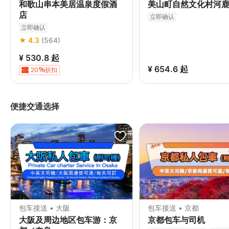
和歌山串本美居温泉度假酒
美山町自然文化村河
店
立即确认
立即确认
★ 4.3
(564)
¥ 530.8
起
¥ 654.6
起
20
折扣
便捷交通选择
包车接送 • 大阪
包车接送 • 京都
大阪及周边地区包车游：京
京都包车与司机