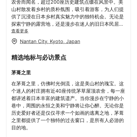
农舍而闻名，超过200座历史建筑点缀在风景中。美
山村散发着乡村的质朴氛围，吸引着游客，为人们提
供了沉浸在日本乡村真实魅力中的独特机会。无论是
探索宁静的露营地，还是漫步在迷人的旧日本民居，
美山都承诺带来难忘的体验，历史和传统在这里依然
查看更多
鲜活。对于那些寻求宁静和一瞥日本传统乡村生活的
Nantan City, Kyoto, Japan
人来说，美山村是体验日本传统文化的必游之地。
精选地标与必访景点
茅葺之里
在茅葺之里，仿佛时光倒流，这是美山村的瑰宝。这
个迷人的村庄拥有近40座传统茅草屋顶农舍，每一座
都讲述着日本丰富的建筑遗产。当你漫步在宁静的小
巷中，周围的永恒之美和宁静将让你心醉。无论你是
历史爱好者还是仅仅寻求一个如画的逃离之地，茅葺
之里都提供了一个独特的过去窗口，是所有人必游的
目的地。