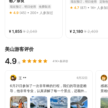
都／奈良
现在预订，明日使用
定制
免费取消
立即确认
现在预订，明日使用
免费取消
★ 4.7
(87) • 1K+ 人参
立即确认
★ 4.9
(45) • 200+ 人参加过
¥ 1,855
¥ 2,049
¥ 2,180
¥ 2,409
美山游客评价
4.9
41K+条评价
/5
王 **
6月22日
6月21日参加了一次非常棒的行程，我们的导游是赖
感谢
导，他非常专业，认真讲解了每一个景点，还额外补
景相
充了京都其他著名景点的文化。乘客们也都非常守
时，很棒！另外，我想向贵公司行程规划人员建议，
伊根真的很美，但停留时间太短了，希望伊根的行程