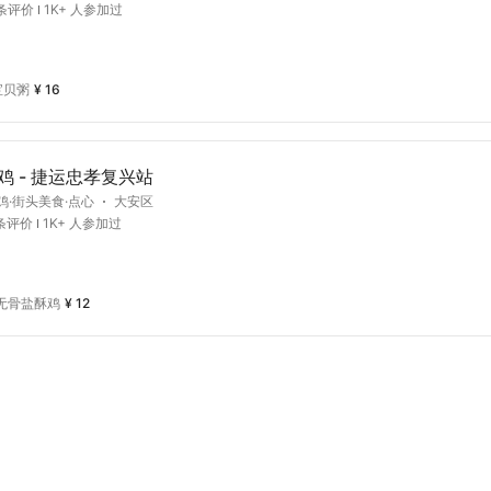
5条评价
1K+ 人参加过
宝贝粥
¥ 16
鸡 - 捷运忠孝复兴站
鸡·街头美食·点心
大安区
9条评价
1K+ 人参加过
无骨盐酥鸡
¥ 12