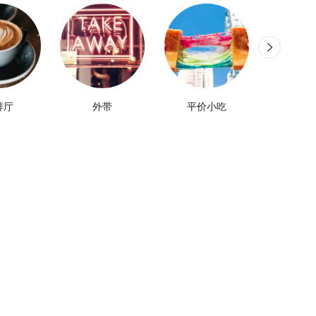
啡厅
外带
平价小吃
甜品