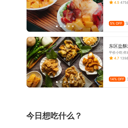
4.5
47
5% OFF
东区盐酥
平价小吃·炸
4.7
13
14% OFF
今日想吃什么？