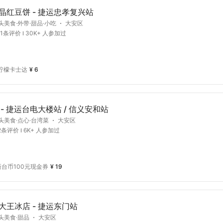
晶红豆饼 - 捷运忠孝复兴站
头美食·外带·甜品·小吃
大安区
31条评价
30K+ 人参加过
柠檬卡士达
¥ 6
- 捷运台电大楼站 / 信义安和站
头美食·点心·台湾菜
大安区
12条评价
6K+ 人参加过
新台币100元现金券
¥ 19
大王冰店 - 捷运东门站
头美食·甜品
大安区