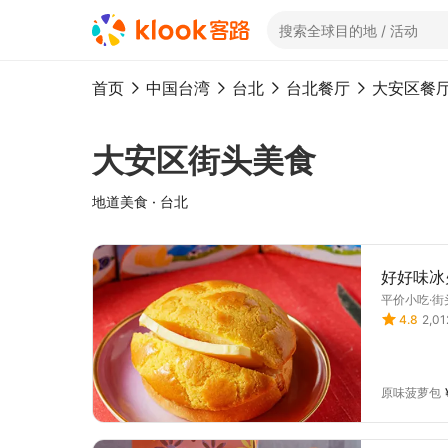
首页
中国台湾
台北
台北餐厅
大安区餐
大安区街头美食
地道美食 · 台北
好好味冰
平价小吃·街
4.8
2,0
原味菠萝包