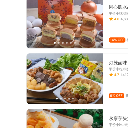
同心圆水
平价小吃·街
4.8
4,6
14% OFF
灯笼卤味 
平价小吃·街
4.7
1,4
9% OFF
永康芋头
平价小吃·街