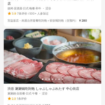
店
烧烤·居酒屋·日式·晚餐·和牛
涩谷
3.9
7条评价
500+ 人参加过
宫益坂店 - 肉屋台所套餐吃到饱＋软饮喝到饱（含预约）
¥ 280
渋谷 涮涮锅吃到饱 しゃぶしゃぶれたす 中心街店
涮涮鍋·自助餐·日式·午餐
涩谷
2.0
1条评价