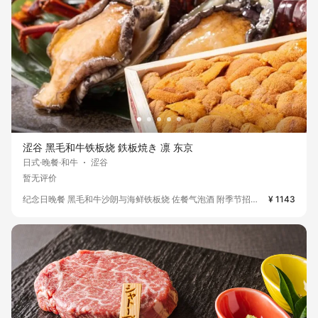
涩谷 黑毛和牛铁板烧 鉄板焼き 凛 东京
日式·晚餐·和牛
涩谷
暂无评价
纪念日晚餐 黑毛和牛沙朗与海鲜铁板烧 佐餐气泡酒 附季节招牌菜(含预约)
¥ 1143