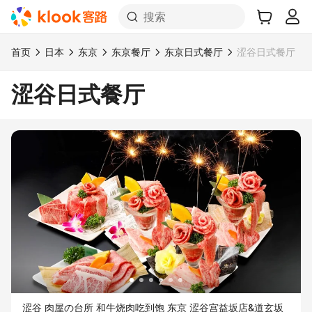
搜索
首页
日本
东京
东京餐厅
东京日式餐厅
涩谷日式餐厅
涩谷日式餐厅
涩谷 肉屋の台所 和牛烧肉吃到饱 东京 涩谷宫益坂店&道玄坂