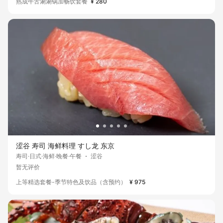
熟成牛舌涮涮锅加畅饮套餐
¥ 280
涩谷 寿司 海鲜料理 すし龙 东京
寿司·日式·海鲜·晚餐·午餐
涩谷
暂无评价
上等精选套餐-季节特色及饮品（含预约）
¥ 975