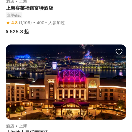
酒店 • 上海
上海客莱福诺富特酒店
立即确认
★ 4.8
(1,108) • 400+ 人参加过
¥ 525.3
起
酒店 • 上海