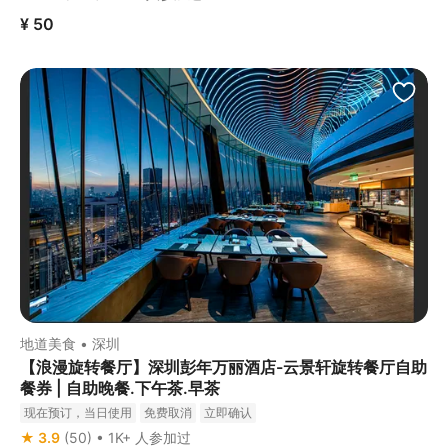
¥ 50
地道美食 • 深圳
【浪漫旋转餐厅】深圳彭年万丽酒店-云景轩旋转餐厅自助
餐券 | 自助晚餐.下午茶.早茶
现在预订，当日使用
免费取消
立即确认
★ 3.9
(50) • 1K+ 人参加过