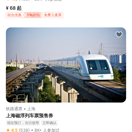
¥ 68
起
组合优惠
5
折扣
免费儿童票
铁路通票 • 上海
上海磁浮列车票预售券
现在预订，当日使用
立即确认
★ 4.5
(538) • 8K+ 人参加过