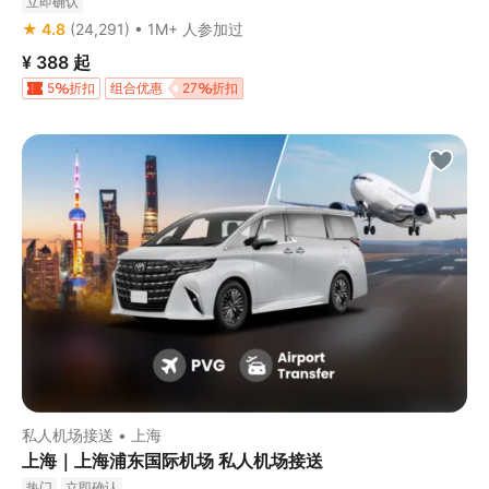
立即确认
★ 4.8
(24,291) • 1M+ 人参加过
¥ 388
起
5
折扣
组合优惠
27
折扣
私人机场接送 • 上海
上海｜上海浦东国际机场 私人机场接送
热门
立即确认