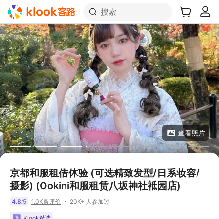
搜索
查看照片
京都和服租借体验 (可选精致发型/日系妆容/
摄影) (Ookini和服租赁八坂神社袛园店)
20K+ 人参加过
4.8
5
1.0K条评价
/
Klook精选