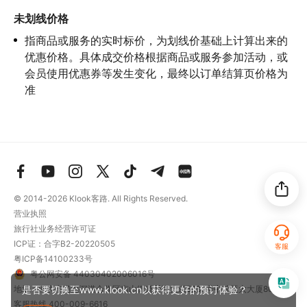
未划线价格
指商品或服务的实时标价，为划线价基础上计算出来的
优惠价格。具体成交价格根据商品或服务参加活动，或
会员使用优惠券等发生变化，最终以订单结算页价格为
准
© 2014-2026
Klook客路. All Rights Reserved.
营业执照
旅行社业务经营许可证
ICP证：合字B2-20220505
客服
粤ICP备14100233号
粤公网安备 44030402006016号
是否要切换至www.klook.cn以获得更好的预订体验？
地址：深圳市前海深港合作区南山街道梦海大道5289号中粮亚太大厦801
客服热线
400-009-6616