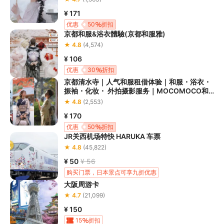
¥ 171
优惠
50
折扣
京都和服&浴衣體驗(京都和服雅)
★ 4.8
(4,574)
¥ 106
优惠
30
折扣
京都清水寺｜人气和服租借体验｜和服・浴衣・
振袖・化妆・ 外拍摄影服务｜MOCOMOCO和
服清水寺店
★ 4.8
(2,553)
¥ 170
优惠
50
折扣
JR关西机场特快 HARUKA 车票
★ 4.8
(45,822)
¥ 50
¥ 56
购买门票，日本景点可享九折优惠
大阪周游卡
★ 4.7
(21,099)
¥ 150
15
折扣