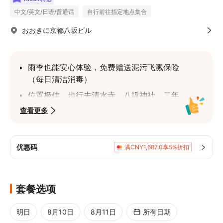
中文/英文/日语/普通话
自行前往指定地点集合
おおきに京都八坂ビル
雨季也能安心体验，免费赠送泥污飞溅保险
（每日清洁消毒）
位置极佳，步行去清水寺、八坂神社、二年
坂等热门景点都方便
查看更多
1,000多件潮流和服（刚上架新款式373
件），预订下午时段也够选
优惠码
满CNY1,687.0享5%折扣
店主是发饰迷，出门对比路人的发型设计绝
对不逊色
店员亲切，会讲日语、中文、英语，其他语
套餐选项
言透过翻译软体和手势交流也OK！
跨店/次日/酒店归还和服都免费
明日
8月10日
8月11日
所有日期
体验过程中有任何不满，请优先联系我们解