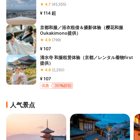
★ 4.7
(45,555)
¥ 114
起
京都和服／浴衣租借＆摄影体验（樱花和服
Oukakimono提供）
★ 4.9
(799)
¥ 107
清水寺 和服租赁体验（京都／レンタル着物first
提供）
★ 4.9
(2,250)
¥ 107
优惠
30
折扣
人气景点