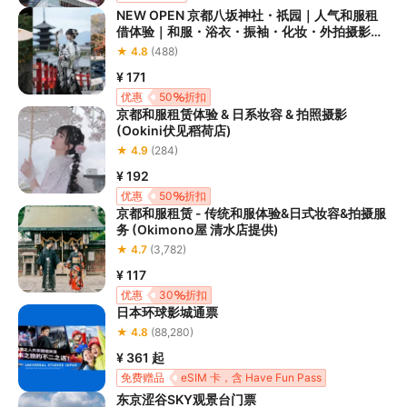
NEW OPEN 京都八坂神社・祇园｜人气和服租
借体验｜和服・浴衣・振袖・化妆・外拍摄影服
务｜MOCOMOCO和服八坂神社・祇园店
★ 4.8
(488)
¥ 171
优惠
50
折扣
京都和服租赁体验 & 日系妆容 & 拍照摄影
(Ookini伏见稻荷店)
★ 4.9
(284)
¥ 192
优惠
50
折扣
京都和服租赁 - 传统和服体验&日式妆容&拍摄服
务 (Okimono屋 清水店提供)
★ 4.7
(3,782)
¥ 117
优惠
30
折扣
日本环球影城通票
★ 4.8
(88,280)
¥ 361
起
免费赠品
eSIM 卡，含 Have Fun Pass
东京涩谷SKY观景台门票