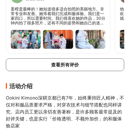
姜橙是最棒的！她知道很多适合拍照的美丽地方。非
他们
常专业和友善。她等着我们完成和服体验。我们是一
欢粉
家四口，所以需要时间。我们很喜欢她的作品，30分
就到
钟内拍了很多照片，还有不同的姿势和她自己的道
具。她还在八坂塔为我们拍照，所以我们已经很适应
她了。强烈推荐她！！！:)
查看所有评价
活动介绍
Ookini Kimono深耕京都已有7年，始终秉持匠人精神，不
仅对和服品质要求严格，对穿衣技术与细节搭配也同样讲
究。店内员工更以亲切友善著称，是许多顾客最常提及的
好评关键，也是实行「价格透明、不额外加价」的和服体
验店家