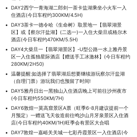
DAY2西宁一青海湖二郎剑一茶卡盐湖乘坐小火车一入
住酒店(今日车程约300KM/4.5H)
DAY3茶卡一德令哈《生命树》取景地一【翡翠湖景
区】或【察尔汗盐湖】(二选一)一入住大柴旦或格尔木
酒店(今日车程约470KM/5.5H)
DAY4大柴旦一【翡翠湖景区】-U型公路一水上雅丹景
区一入住孤独星际酒店【赠送手工冰激林】(今日车程约
280KM/2H50)
温馨提醒:如选择了翡翠湖后想要继续游玩察尔汗盐湖
（自理门票）游玩我们也预留了时间!
DAY5雅丹日出一黑独山入住酒店晚上可前往沙州夜市
(今日车程约550KM/7H)
DAY6敦煌一莫高窟景区A票（旺季6-8月建议提前一个
月预定）一赠送飞天妆造前往鸣沙山月牙泉景区入住酒
店(今日车程约40KM/1H)旺季会有景区大合唱
DAY7敦煌一嘉峪关关城一七彩丹霞景区一入住酒店(今