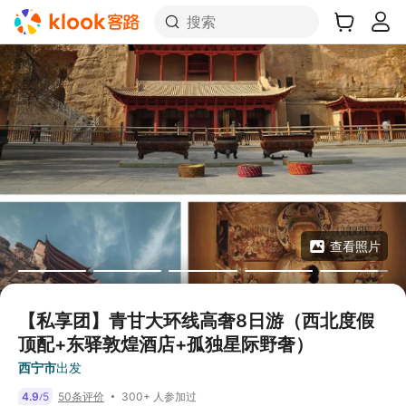
搜索
查看照片
【私享团】青甘大环线高奢8日游（西北度假
顶配+东驿敦煌酒店+孤独星际野奢）
西宁市
出发
300+ 人参加过
4.9
5
50条评价
/