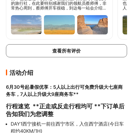
1.轻点朱砂挽云髻，飞天妆成，梦回敦煌仙
的旅行社，在此要特别感谢我们的领航员蔡师傅，非
也是
常热心周到，蔡师傅开车很稳，到达每一站会介绍沿
人，
境
途的风土人情，行程中安排细致，每到景点会帮我们
真心
办好门票，详细介绍景点怎么玩，给足游玩的时间，
体验
2.祁连草原纵马，逐风奔向雪山
每天入住酒店房间安排妥当，叮嘱第二天早餐及出发
好。
时间。真的非常感谢蔡师傅，就是蔡师傅的细心敬
意事
3.观东方艺术美学莫高窟，提前一个月预定
业，才有我们愉快轻松的旅程，人生新体验+1，感谢
们的
为您锁定A票领略千年壁画的魅力
蔡师傅这几天的带领！我们的西北之旅圆满结束
在旅
啦！！真的非常感谢！！
在旅
4.邂逅七彩丹霞，观赏梦幻地貌
让我
查看所有评价
导游
5.青海湖观澄澈湖水与天际线交织成画 喂水
验方
为我
鸟
了很
感到
活动介绍
6.特别安排乘坐茶卡小火车套票，深入盐湖
中心感受宫崎骏动漫里的夏天
6月30号起暑假优享：5人以上出行可免费升级大七座商
7新晋网美景点黑独山胭脂山看水墨戈壁
务车，7人以上升级大9座商务车**
行程速览  **正走或反走行程均可 **下订单后
告知我们为您调整
DAY1西宁接机一前往西宁市区，入住西宁酒店(今日车
程约40KM/1H)