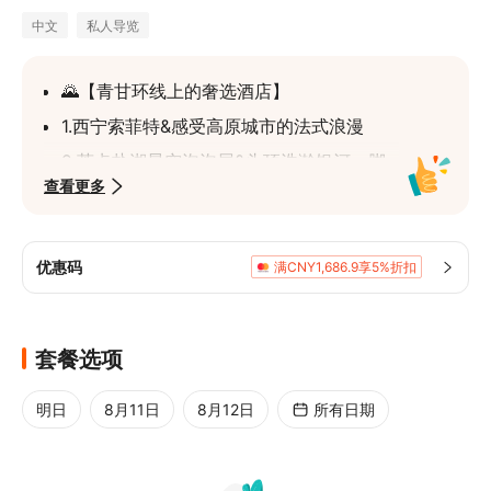
中文
私人导览
🌄【青甘环线上的奢选酒店】
1.西宁索菲特&感受高原城市的法式浪漫
2.茶卡盐湖星空泡泡屋&头顶浩瀚银河，脚
查看更多
下盐湖如镜，拥抱自然与梦幻
3.孤独星际戈壁野奢酒店&六芒星降落大
地，360度全景天窗，戈壁观星，入住即赠
优惠码
满CNY1,686.9享5%折扣
手工冰激淋。【并非孤独星际（沙漠）营
地】
4.大柴旦光影之城野奢帐篷酒店&枕着戈壁
套餐选项
风声，透过帐篷赏大漠孤烟，尽享野趣
5.东驿敦煌酒店/ 阿兰那敦煌酒店/文华敢
明日
8月11日
8月12日
所有日期
曼/碧玥任选， 于古色古香中，穿梭于寻根
传统与时尚的待客之道中。开启一场穿越时
光的文化之旅