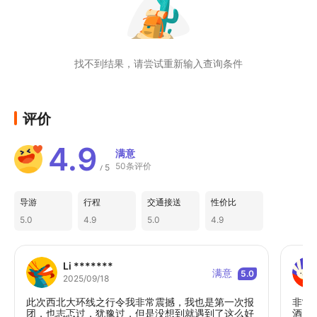
6.敦煌福朋登来登酒店  敦煌第一家国际五
星级连锁酒店或鸣沙山沙上里面的特色帐
篷-沙洲野奢帐篷酒店 二选一
找不到结果，请尝试重新输入查询条件
★ 【贴心赠送】【春季早鸟预定】【四重
豪礼震撼登场！🎁】咨询在线客服即赠
惊喜一：【莫高窟门票】提前30天以上下
评价
单，保证莫高窟A票！
4.9
惊喜二💰：【4人及以上家庭】出游咨询客
满意
服领优惠
50条评价
5
/
惊喜三📷：【金牌司导】是您当地的向导也
导游
行程
交通接送
性价比
是拍照小能手/茶卡免费升级小火车，打卡
5.0
4.9
5.0
4.9
现实版的《千与千寻》
惊喜四：赠送当地特色【青海老酸奶】+高
原旅游刚需【便携氧气瓶】+入住孤独星际
Li *******
满意
5.0
手工冰淋淇一份
2025/09/18
🌿【特别体验】：
此次西北大环线之行令我非常震撼，我也是第一次报
非常
团，也志忑过，犹豫过，但是没想到就遇到了这么好
酒店