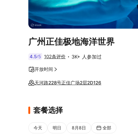
广州正佳极地海洋世界
4.5
5
102条评价
3K+ 人参加过
/
开放时间
天河路228号正佳广场2层2D126
套餐选择
今天
明日
8月8日
全部