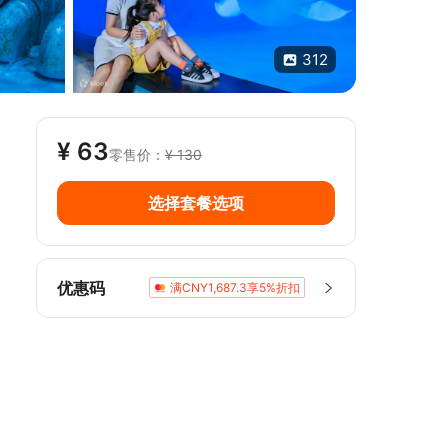
312
¥ 63
零售价：
¥ 130
选择套餐选项
优惠码
满CNY1,687.3享5%折扣