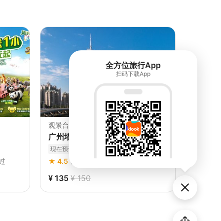
全方位旅行App
扫码下载App
观景台 • 广州
游轮 • 
广州塔门票
广州珠
现在预订，当日使用
立即确认
现在预订
加过
★ 4.5
(439)
• 50K+ 人参加过
★ 4.3
(
¥ 135
¥ 150
¥ 128