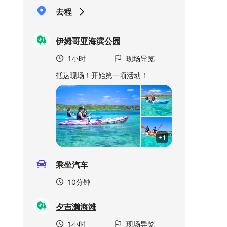
去程
伊姆哥亚海滨公园
1小时
现场导览
抵达现场！开始第一项活动！
+1
乘坐汽车
10分钟
夕吉濑海滩
1小时
现场导览