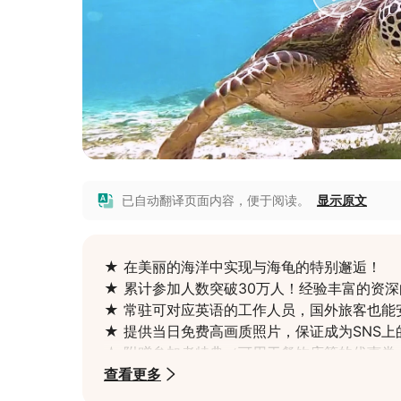
已自动翻译页面内容，便于阅读。
显示原文
★ 在美丽的海洋中实现与海龟的特别邂逅！

★ 累计参加人数突破30万人！经验丰富的资深
★ 常驻可对应英语的工作人员，国外旅客也能安
★ 提供当日免费高画质照片，保证成为SNS上
★ 附赠参加者特典（可用于餐饮店等的优惠券
★ 初学者也相当欢迎！不擅长游泳者或孩童也
查看更多