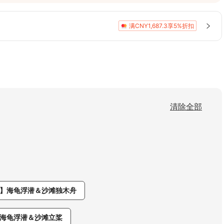
满CNY1,687.3享5%折扣
清除全部
】海龟浮潜＆沙滩独木舟
海龟浮潜＆沙滩立桨