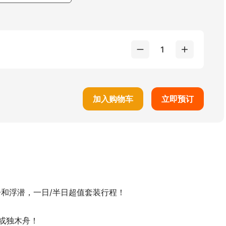
1
加入购物车
立即预订
舟和浮潜，一日/半日超值套装行程！
或独木舟！
