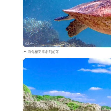
海龟相遇率名列前茅