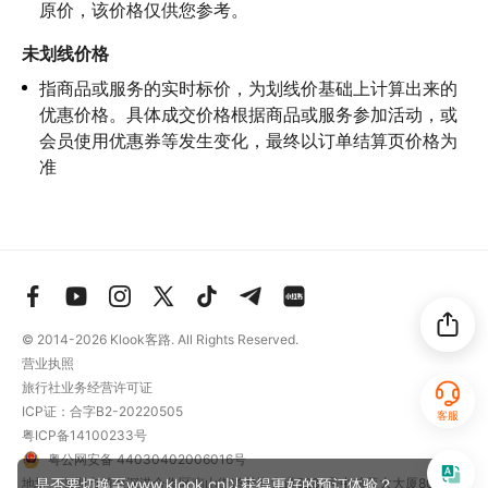
原价，该价格仅供您参考。
未划线价格
指商品或服务的实时标价，为划线价基础上计算出来的
优惠价格。具体成交价格根据商品或服务参加活动，或
会员使用优惠券等发生变化，最终以订单结算页价格为
准
© 2014-2026
Klook客路. All Rights Reserved.
营业执照
旅行社业务经营许可证
ICP证：合字B2-20220505
客服
粤ICP备14100233号
粤公网安备 44030402006016号
是否要切换至www.klook.cn以获得更好的预订体验？
地址：深圳市前海深港合作区南山街道梦海大道5289号中粮亚太大厦801