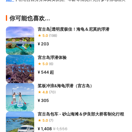
部门及其他专业机构的相关公告和建议后慎重参与；

3.孕妇、处于生理期的女性不得参加本项目。另外，请您在潜水项
你可能也喜欢...
目中
全程正确穿戴救生衣及其他安全防护器具
，确保项目
全程均不
离开项目工作人员的视线，不得在潜水过程中私自前往礁石区等危
宫古岛|透明度极佳！海龟＆尼莫的浮潜
险区域；
★ 5.0
(198)
4.若您在参加项目过程中感到任何不适，请及时与工作人员反馈，
不得隐瞒自身身体情况盲目下水；

¥ 203
5.
请您不要以从船上跳海的方式下水
，否则您有可能因恐慌而造成
呛水。在您浮潜开始前，工作人员会告知您需要安全救助时的手势
宫古岛浮潜体验
动作，若您在浮潜过程中发生呛水的，请您及时做出相关手势动作
★ 5.0
(6)
告知给现场工作人员，工作人员将及时为您提供安全支持。

¥ 544
起
6.若您乘坐快艇出海，则请您尽量
不要靠近快艇尾部的发动机区
域
桨板冲浪&海龟浮潜（宫古岛）
★ 4.8
(70)
¥ 305
宫古岛包车 - 砂山海滩＆伊良部大桥客制化行程
★ 5.0
(7)
¥ 1,408
¥ 1,556