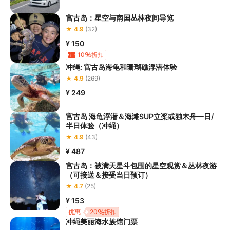
宫古岛：星空与南国丛林夜间导览
★ 4.9
(32)
¥ 150
10
折扣
冲绳: 宫古岛海龟和珊瑚礁浮潜体验
★ 4.9
(269)
¥ 249
宫古岛 海龟浮潜＆海滩SUP立桨或独木舟一日/
半日体验（冲绳）
★ 4.9
(43)
¥ 487
宫古岛：被满天星斗包围的星空观赏＆丛林夜游
（可接送＆接受当日预订）
★ 4.7
(25)
¥ 153
优惠
20
折扣
冲绳美丽海水族馆门票