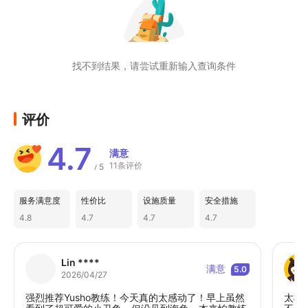
找不到结果，请尝试重新输入查询条件
评价
4.7
满意
11条评价
5
/
服务满意度
性价比
设施质量
安全措施
4.8
4.7
4.7
4.7
Lin ****
满意
5.0
2026/04/27
强烈推荐Yusho教练！今天真的太感动了！早上虽然
太棒