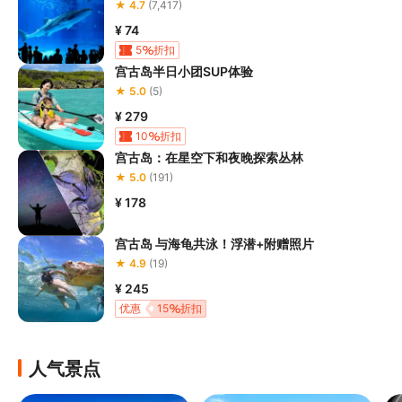
★ 4.7
(7,417)
¥ 74
5
折扣
宫古岛半日小团SUP体验
★ 5.0
(5)
¥ 279
10
折扣
宫古岛：在星空下和夜晚探索丛林
★ 5.0
(191)
¥ 178
宫古岛 与海龟共泳！浮潜+附赠照片
★ 4.9
(19)
¥ 245
优惠
15
折扣
人气景点