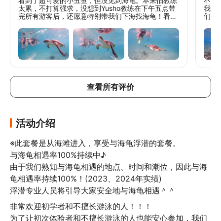
看到了超可爱的小丑鱼，但没见到海龟。本来怕教练
不胜
太累，不打算强求，没想到Yusho教练在下午五点带
我们
完所有游客后，还愿意特别带我们下海找海龟！看到
们捕
海龟的那一刻真的超开心，教练拍的照片更是漂亮得
好的
不可思议😭😭（真的！）教练专业、贴心又敬业，下
练带
次来宫古岛一定会再找他！台湾的朋友们，找Yusho
教练准没错！ Yusho先生，非常感谢您带来最棒的体
验！早上看到的小丑鱼很可爱，但最让我感动的是
Yusho先生的热情好客。他一直带客人到下午五点，
肯定很累了，却还特意带我们下海寻找海龟。多亏了
他，我们才见到了梦寐以求的海龟，还拍了许多最棒
查看所有评价
的照片，真的太幸福了😭😭。如果来宫古岛，我真心
推荐Yusho先生！我们一定会再来的！ 强烈推荐
Yusho教练！我们度过了难忘的一天。虽然早上看到
了可爱的小丑鱼，但错过了海龟。我们知道Yusho教
练一整天都很忙，不想强求，但他竟然在下午5点又
活动介绍
特意带我们出去寻找海龟！看到海龟真是梦想成真，
他拍的照片也美得令人惊叹😭😭。Yusho教练专业、
敬业又善良。如果你来宫古岛，他就是最棒的选择！
※此套餐是从海滩进入，享受与海龟浮潜的套餐。

期待再次光临！
与海龟相遇率100%持续中♪

由于我们熟知与海龟相遇的地点、时间和潮位，因此与海
龟相遇率持续100%！(2023、2024年实绩)

浮潜专业人员将引导大家安全地与海龟相遇＾＾
非常欢迎初学者和不擅长游泳的人！！！

为了让初次体验者和不擅长游泳的人也能安心参加，我们