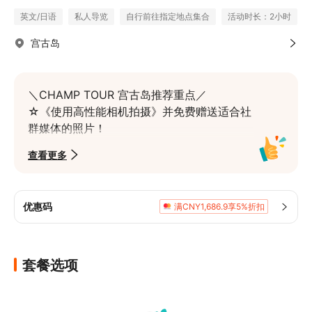
英文/日语
私人导览
自行前往指定地点集合
活动时长：2小时
宫古岛
＼CHAMP TOUR 宫古岛推荐重点／

☆《使用高性能相机拍摄》并免费赠送适合社
群媒体的照片！

☆从海滩浮潜，不擅长搭船的人也能安心♪

查看更多
☆海龟遭遇率持续100%！(2023,2024年实
绩)

☆完全包场，推荐给想按照自己步调享受的
优惠码
满CNY1,686.9享5%折扣
人。

☆免费赠送照片、视频资料！

☆广受好评!!还会赠送宫古岛推荐景点、餐厅
等的笔记(^^)
套餐选项