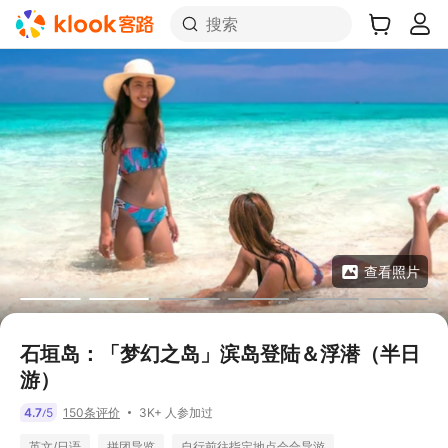
搜索
查看照片
石垣岛：「梦幻之岛」滨岛登陆＆浮潜（半日
游）
3K+ 人参加过
4.7
5
150条评价
/
英文/日语
拼团导览
自行前往指定地点会合导游