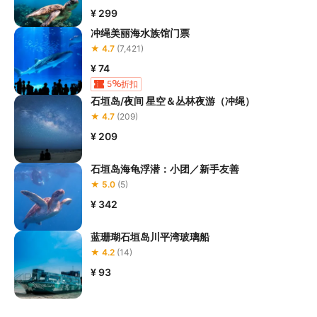
¥ 299
冲绳美丽海水族馆门票
★ 4.7
(7,421)
¥ 74
5
折扣
石垣岛/夜间 星空＆丛林夜游（冲绳）
★ 4.7
(209)
¥ 209
石垣岛海龟浮潜：小团／新手友善
★ 5.0
(5)
¥ 342
蓝珊瑚石垣岛川平湾玻璃船
★ 4.2
(14)
¥ 93