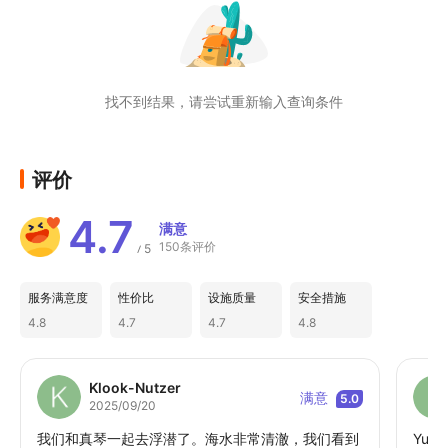
找不到结果，请尝试重新输入查询条件
评价
4.7
满意
150条评价
5
/
服务满意度
性价比
设施质量
安全措施
4.8
4.7
4.7
4.8
Klook-Nutzer
满意
5.0
2025/09/20
我们和真琴一起去浮潜了。海水非常清澈，我们看到
Yu