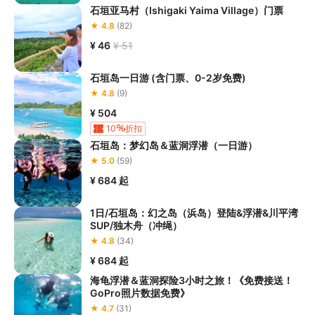
石垣亚马村（Ishigaki Yaima Village）门票
★ 4.8
(82)
¥ 46
¥ 51
石垣岛一日游 (含门票、0-2岁免费)
★ 4.8
(9)
¥ 504
10
折扣
石垣岛：梦幻岛＆蓝洞浮潜（一日游）
★ 5.0
(59)
¥ 684
起
1日/石垣岛：幻之岛（浜岛）登陆&浮潜&川平湾
SUP/独木舟（冲绳）
★ 4.8
(34)
¥ 684
起
海龟浮潜＆蓝洞探险3小时之旅！《免费接送！
GoPro照片数据免费》
★ 4.7
(31)