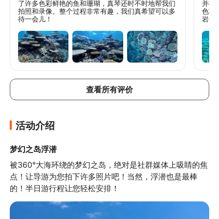
了许多色彩鲜艳的鱼和珊瑚，真琴还时不时地帮我们
并确
拍照和录像。整个过程非常有趣，我们真希望可以多
色壮
待一会儿！
岩石
确保
至如
查看所有评价
活动介绍
梦幻之岛浮潜
被360°大海环绕的梦幻之岛，绝对是社群媒体上吸睛的焦
点！让导游为您拍下许多照片吧！当然，浮潜也是最棒
的！半日游行程让您轻松安排！