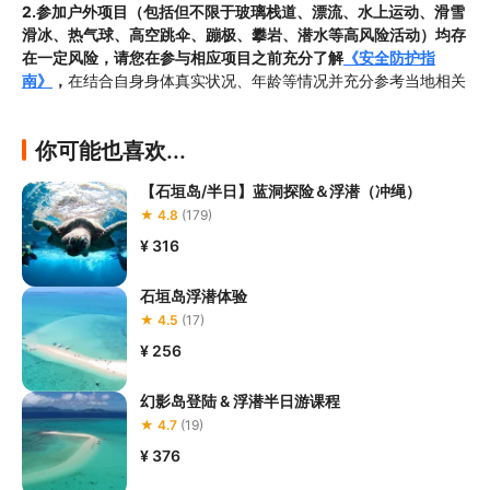
2.参加户外项目（包括但不限于玻璃栈道、漂流、水上运动、滑雪
滑冰、热气球、高空跳伞、蹦极、攀岩、潜水等高风险活动）均存
在一定风险，请您在参与相应项目之前充分了解
《安全防护指
南》
，
在结合自身身体真实状况、年龄等情况并充分参考当地相关
部门及其他专业机构的相关公告和建议后慎重参与；

3.孕妇、处于生理期的女性不得参加本项目。另外，请您在潜水项
你可能也喜欢...
目中
全程正确穿戴救生衣及其他安全防护器具
，确保项目
全程均不
离开项目工作人员的视线，不得在潜水过程中私自前往礁石区等危
【石垣岛/半日】蓝洞探险＆浮潜（冲绳）
险区域；
★ 4.8
(179)
4.若您在参加项目过程中感到任何不适，请及时与工作人员反馈，
不得隐瞒自身身体情况盲目下水；

¥ 316
5.
请您不要以从船上跳海的方式下水
，否则您有可能因恐慌而造成
呛水。在您浮潜开始前，工作人员会告知您需要安全救助时的手势
石垣岛浮潜体验
动作，若您在浮潜过程中发生呛水的，请您及时做出相关手势动作
★ 4.5
(17)
告知给现场工作人员，工作人员将及时为您提供安全支持。

¥ 256
6.若您乘坐快艇出海，则请您尽量
不要靠近快艇尾部的发动机区
域
幻影岛登陆 & 浮潜半日游课程
★ 4.7
(19)
¥ 376