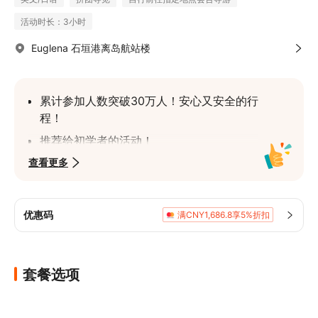
活动时长：3小时
Euglena 石垣港离岛航站楼
累计参加人数突破30万人！安心又安全的行
程！
推荐给初学者的活动！
查看更多
免费提供照片数据、设备租借和温水淋浴！
提供免费接送服务！※接送地点将在预订后
另行确认
优惠码
满CNY1,686.8享5%折扣
附赠参加者优惠（可在餐厅等使用的优惠
券、私房景点信息）！
套餐选项