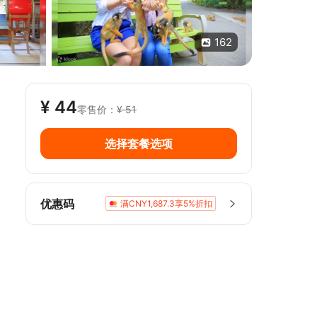
162
¥ 44
零售价：
¥ 51
选择套餐选项
优惠码
满CNY1,687.3享5%折扣