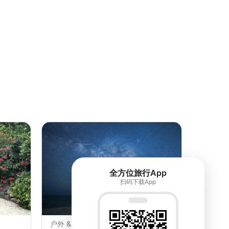
全方位旅行App
扫码下载App
户外 & 运动 • 石垣岛
游览 • 