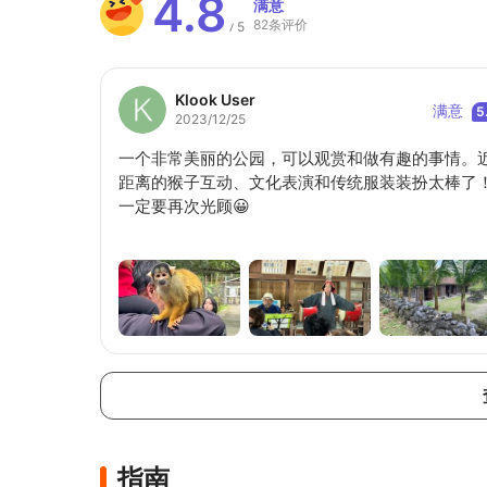
4.8
满意
82条评价
5
/
Klook User
满意
5
2023/12/25
一个非常美丽的公园，可以观赏和做有趣的事情。
距离的猴子互动、文化表演和传统服装装扮太棒了
一定要再次光顾😀
指南