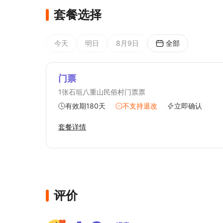
套餐选择
今天
明日
8月9日
全部
门票
1张石垣八重山民俗村门票票
有效期180天
不支持退改
立即确认
套餐详情
评价