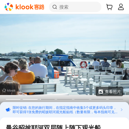
搜索
查看照片
限时促销: 在您的旅行期间，在指定指南中收集5个或更多码头印章，
即可获得1张免费的昭披耶河观光船贴纸（数量有限，每本指南可兑
换1次）。
曼谷昭披耶河双层随上随下观光船