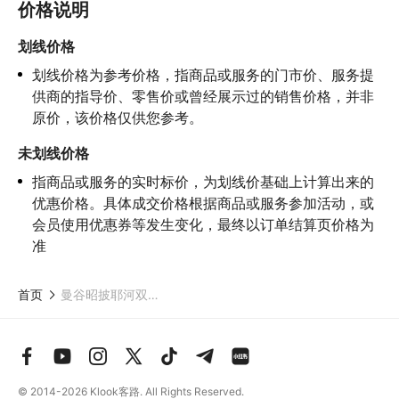
价格说明
患者及严重恐高、体质较弱的游客参加本产品内包含的项目，
若您
隐瞒前述情况参加项目发生意外的，由您本人承担一切责任，因此
划线价格
给旅行社造成损失的，还需对旅行社进行全额赔偿；

划线价格为参考价格，指商品或服务的门市价、服务提
4.因本产品内可能包含多个旅游项目，请您在
预订本产品之前与客
服工作人员沟通了解本产品内各项目的准入年龄、准入身高及准入
供商的指导价、零售价或曾经展示过的销售价格，并非
体重等准入要求
，否则预订失败或预订后无法成行的后果由您自行
原价，该价格仅供您参考。
承担；

5.请您在
参与项目期间全程穿戴好安全护具，避免发生意外事件；
未划线价格
6.若您在项目进行过程中感到任何不适，请及时与工作人员进行沟
指商品或服务的实时标价，为划线价基础上计算出来的
通，工作人员将会及时为您提供必要支持。
优惠价格。具体成交价格根据商品或服务参加活动，或
会员使用优惠券等发生变化，最终以订单结算页价格为
准
首页
曼谷昭披耶河双层随上随下观光船
© 2014-2026
Klook客路. All Rights Reserved.