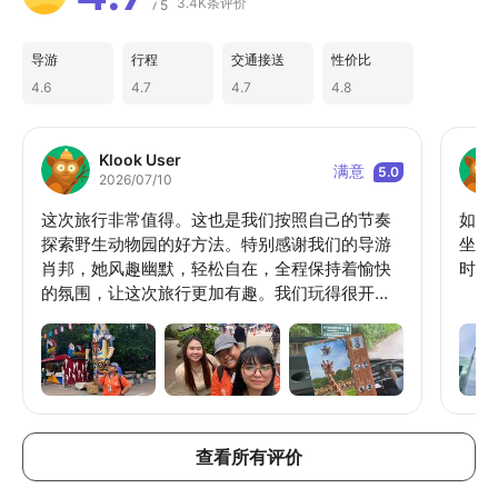
3.4K条评价
5
/
导游
行程
交通接送
性价比
4.6
4.7
4.7
4.8
Klook User
满意
5.0
2026/07/10
这次旅行非常值得。这也是我们按照自己的节奏
如果
探索野生动物园的好方法。特别感谢我们的导游
坐。
肖邦，她风趣幽默，轻松自在，全程保持着愉快
时停
的氛围，让这次旅行更加有趣。我们玩得很开
心，绝对会再来一次。
查看所有评价