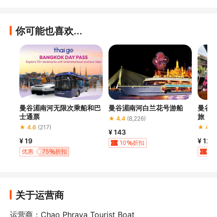
你可能也喜欢...
曼谷湄南河无限次乘船和巴
曼谷湄南河白兰花号游船
曼谷
士通票
旅
★ 4.4
(8,226)
★ 4.6
(217)
★ 4.9
¥ 143
¥ 19
¥ 129
10
折扣
优惠
75
折扣
10
优惠
买4享25
折扣
关于运营商
运营商：Chao Phraya Tourist Boat