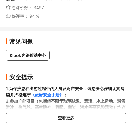
总评价数： 3497
好评率： 94 %
常见问题
Klook客路帮助中心
安全提示
1.为保护您在出游过程中的人身及财产安全，请您务必仔细认真阅
读并严格遵守
《旅游安全手册》
；
2.参加户外项目（包括但不限于玻璃栈道、漂流、水上运动、滑雪
滑冰、热气球、高空跳伞、蹦极、攀岩、潜水等高风险活动）均存
在一定风险，请您在参与相应项目之前充分了解
《安全防护指
查看更多
南》
，在结合自身身体真实状况、年龄等情况并充分参考当地相关
部门及其他专业机构的相关公告和建议后慎重参与
3.禁止孕妇、患有高血压、心脏病等不适合刺激性游玩项目的疾病