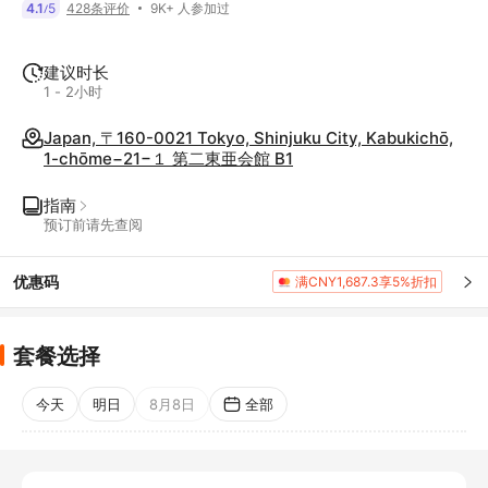
9K+ 人参加过
4.1
5
428条评价
/
建议时长
1 - 2小时
Japan, 〒160-0021 Tokyo, Shinjuku City, Kabukichō,
1-chōme−21−１ 第二東亜会館 B1
指南
预订前请先查阅
优惠码
满CNY1,687.3享5%折扣
套餐选择
今天
明日
8月8日
全部