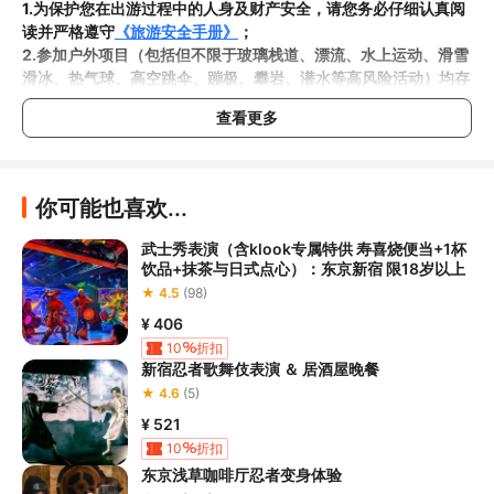
1.为保护您在出游过程中的人身及财产安全，请您务必仔细认真阅
读并严格遵守
《旅游安全手册》
；
2.参加户外项目（包括但不限于玻璃栈道、漂流、水上运动、滑雪
滑冰、热气球、高空跳伞、蹦极、攀岩、潜水等高风险活动）均存
在一定风险，请您在参与相应项目之前充分了解
《安全防护指
查看更多
南》
，在结合自身身体真实状况、年龄等情况并充分参考当地相关
部门及其他专业机构的相关公告和建议后慎重参与
；

3.请您在预订
本项目之前与客服工作人员沟通了解本项目的准入年
龄、准入身高及准入体重等准入要求
，否则预订失败或预订后无法
你可能也喜欢...
成行的后果由您自行承担；

4.
禁止孕妇、患有高血压、心脏病等不适合刺激性游玩项目的疾病
武士秀表演（含klook专属特供 寿喜烧便当+1杯
患者及严重恐高、体质较弱的游客参加本项目，
若您隐瞒前述情况
饮品+抹茶与日式点心）：东京新宿 限18岁以上
参加本项目发生意外的，由您本人承担一切责任，因此给旅行社造
★ 4.5
(98)
¥ 406
5.在项目过程中您需要全程正确穿戴安全护具，戴眼镜的游客应当
10
折扣
做好相应防护，避免发生意外事件
。若本项目因天气恶劣或其他不
新宿忍者歌舞伎表演 ＆ 居酒屋晚餐
可抗力导致无法成行的，请您听从旅行社工作人员的安排参加活
★ 4.6
(5)
动；

¥ 521
6.若您在项目过程中感到任何不适，请及时与项目工作人员进行沟
10
折扣
东京浅草咖啡厅忍者变身体验