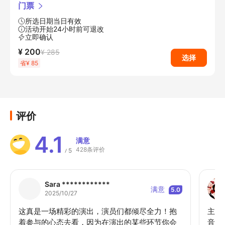
门票
所选日期当日有效
活动开始24小时前可退改
立即确认
¥ 200
¥ 285
选择
省¥ 85
评价
4.1
满意
428条评价
5
/
Sara ************
满意
5.0
2025/10/27
这真是一场精彩的演出，演员们都倾尽全力！抱
主持
着参与的心态去看，因为在演出的某些环节你会
音乐