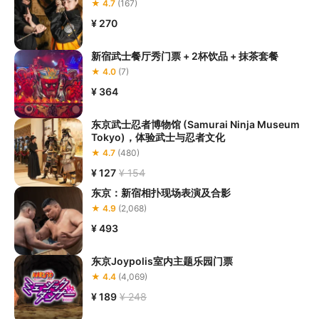
★ 4.7
(167)
¥ 270
新宿武士餐厅秀门票 + 2杯饮品 + 抹茶套餐
★ 4.0
(7)
¥ 364
东京武士忍者博物馆 (Samurai Ninja Museum
Tokyo)，体验武士与忍者文化
★ 4.7
(480)
¥ 127
¥ 154
东京：新宿相扑现场表演及合影
★ 4.9
(2,068)
¥ 493
东京Joypolis室内主题乐园门票
★ 4.4
(4,069)
¥ 189
¥ 248