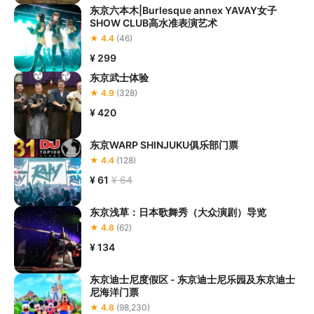
东京六本木|Burlesque annex YAVAY女子
SHOW CLUB高水准表演艺术
★ 4.4
(46)
¥ 299
东京武士体验
★ 4.9
(328)
¥ 420
东京WARP SHINJUKU俱乐部门票
★ 4.4
(128)
¥ 61
¥ 64
东京浅草：日本歌舞秀（大众演剧）导览
★ 4.8
(62)
¥ 134
东京迪士尼度假区 - 东京迪士尼乐园及东京迪士
尼海洋门票
★ 4.8
(98,230)