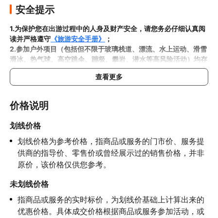
安全提示
1.为保护您在出游过程中的人身及财产安全，请您务必仔细认真阅
读并严格遵守
《旅游安全手册》
；
2.参加户外项目（包括但不限于玻璃栈道、漂流、水上运动、滑雪
滑冰、热气球、高空跳伞、蹦极、攀岩、潜水等高风险活动）均存
在一定风险，请您在参与相应项目之前充分了解
《安全防护指
查看更多
南》
，在结合自身身体真实状况、年龄等情况并充分参考当地相关
部门及其他专业机构的相关公告和建议后慎重参与
3.禁止孕妇、患有高血压、心脏病等不适合刺激性游玩项目的疾病
价格说明
患者及严重恐高、体质较弱的游客参加本产品内包含的项目，
若您
隐瞒前述情况参加项目发生意外的，由您本人承担一切责任，因此
划线价格
给旅行社造成损失的，还需对旅行社进行全额赔偿；

划线价格为参考价格，指商品或服务的门市价、服务提
4.因本产品内可能包含多个旅游项目，请您在
预订本产品之前与客
服工作人员沟通了解本产品内各项目的准入年龄、准入身高及准入
供商的指导价、零售价或曾经展示过的销售价格，并非
体重等准入要求
，否则预订失败或预订后无法成行的后果由您自行
原价，该价格仅供您参考。
承担；

5.请您在
参与项目期间全程穿戴好安全护具，避免发生意外事件；
未划线价格
6.若您在项目进行过程中感到任何不适，请及时与工作人员进行沟
指商品或服务的实时标价，为划线价基础上计算出来的
通，工作人员将会及时为您提供必要支持。
优惠价格。具体成交价格根据商品或服务参加活动，或