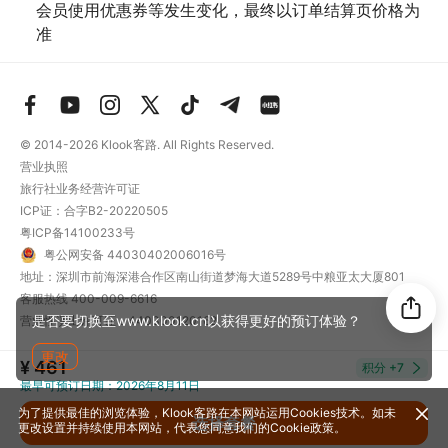
会员使用优惠券等发生变化，最终以订单结算页价格为
准
© 2014-2026
Klook客路. All Rights Reserved.
营业执照
旅行社业务经营许可证
ICP证：合字B2-20220505
粤ICP备14100233号
粤公网安备 44030402006016号
地址：深圳市前海深港合作区南山街道梦海大道5289号中粮亚太大厦801
客服热线
400-009-6616
是否要切换至www.klook.cn以获得更好的预订体验？
营业性演出许可证：440300120162
更改
¥ 461
积分
+7
最早可预订日期：2026年8月11日
为了提供最佳的浏览体验，Klook客路在本网站运用Cookies技术。如未
选择套餐
更改设置并持续使用本网站，代表您同意我们的
Cookie政策
。