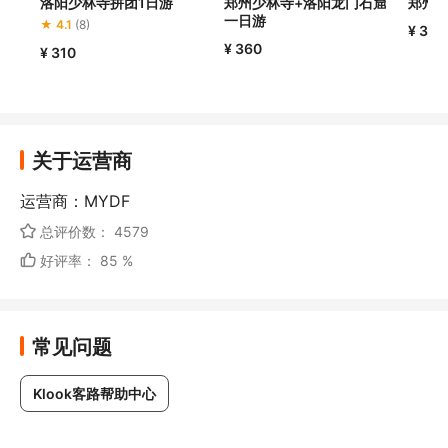
洛阳少林寺拼团1日游
郑州少林寺+洛阳龙门石窟
郑州
一日游
★ 4.1
(8)
¥ 310
¥ 360
¥ 310
关于运营商
运营商：MYDF
总评价数： 4579
好评率： 85 %
常见问题
Klook客路帮助中心