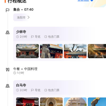
行程概述
集合
07:40
洛阳市
少林寺
2小时
导览
包含门票
午餐
中国料理
1小时
白马寺
2小时
导览
包含门票