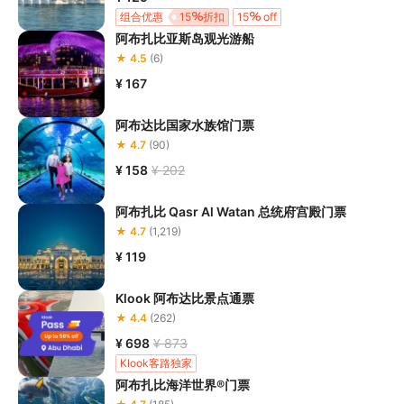
空中，像一个活生生的能量场一样不断重塑。
组合优惠
15
折扣
15
off
阿布扎比亚斯岛观光游船
无质量非物质雕塑
：欣赏由肥皂泡般的光线构成的漂浮发光
★ 4.5
(6)
形态，其形状会不断变化，一旦受损便会消失。
¥ 167
光之雕塑 – 流动
 - 观赏光束盘旋流动，形成无形状、纯粹由
动态与能量构成的造型。
阿布达比国家水族馆门票
★ 4.7
(90)
行前须知
¥ 158
¥ 202
阿布扎比 teamLab Phenomena 是由享誉全球的东京艺术团
阿布扎比 Qasr Al Watan 总统府宫殿门票
体 teamLab 构思打造。

★ 4.7
(1,219)
teamLab Phenomena 阿布扎比已于2025年4月18日开幕。

阿布扎比 teamLab Phenomena 是阿布扎比萨迪亚特文化区
¥ 119
蓬勃发展的文化机构网络之一，预计于 2025 年完工。
Klook 阿布达比景点通票
这场多感官体验设有干区与湿区两大主要区域，并举办大规
★ 4.4
(262)
模的沉浸式展览，总楼地板面积达17,000平方公尺。

由首席建筑师 MZ Architects 与 teamLab Architects 合作
¥ 698
¥ 873
构思和设计，并坐落于专门建造的建筑中。

Klook客路独家
teamLab Phenomena 的建筑设计是 teamLab 全新「环境
阿布扎比海洋世界®门票
现象」概念的一部分，其建筑结构由内而外、由外而内地设