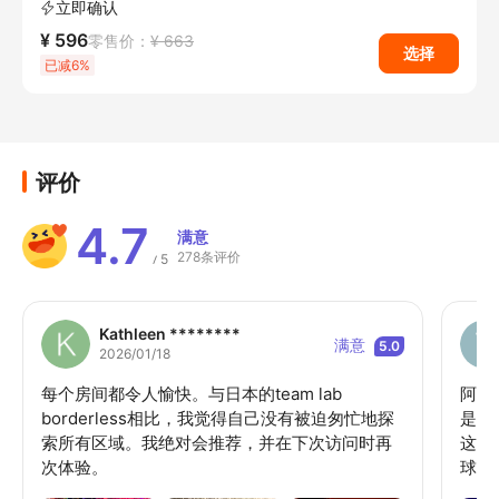
立即确认
¥ 596
零售价：
¥ 663
选择
已减6%
评价
4.7
满意
278条评价
5
/
Kathleen ********
满意
5.0
2026/01/18
每个房间都令人愉快。与日本的team lab
阿布扎
borderless相比，我觉得自己没有被迫匆忙地探
是的
索所有区域。我绝对会推荐，并在下次访问时再
这里
次体验。
球，
不知道