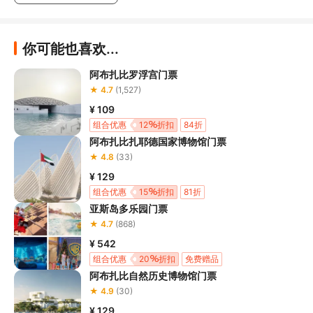
群蝶飞舞
：触摸墙壁和地板，释放翩翩起舞的蝴蝶，牠们将
在空间中飞舞并对您的动作做出反应。
你可能也喜欢...
Biocosmos
 - 站在巨大的数码鸟群下方，看着牠们如生物
般在天空中移动，变换队形。
阿布扎比罗浮宫门票
★ 4.7
(1,527)
涂鸦自然与鼓动大地
 - 画出生物，看着牠们在共享的数码生
态系统中活起来，动物们在此互动、演化并消失。
¥ 109
组合优惠
12
折扣
84折
Sketch Waterfall Droplets
：画出一个水滴，看它如何汇
阿布扎比扎耶德国家博物馆门票
入由众人创作组成的数码瀑布，感受水流的真实动态。
★ 4.8
(33)
彩绘工厂
 - 将您的数码画作变成独一无二的客制化纪念品，
¥ 129
如T恤、徽章或托特包，让您带回家。
组合优惠
15
折扣
81折
固化的认知火花 (Sketch Factory 内)
：伸向漂浮的红色球
亚斯岛多乐园门票
体，它们闪烁发光，但当你试图触摸时就会消失。
★ 4.7
(868)
漂浮的呼应小宇宙
 - 触摸或移动发光的蛋状物，它们会弹
¥ 542
回、发光，并在房间中散发出色彩和声音的涟漪。
组合优惠
20
折扣
免费赠品
混乱中的秩序
：观看旋转的光线笔触突然同步，然后随着人
阿布扎比自然历史博物馆门票
们穿梭其中而分解并重组。
★ 4.9
(30)
变形连续体
：接近一个发光、自我修复的团块，它漂浮在半
¥ 129