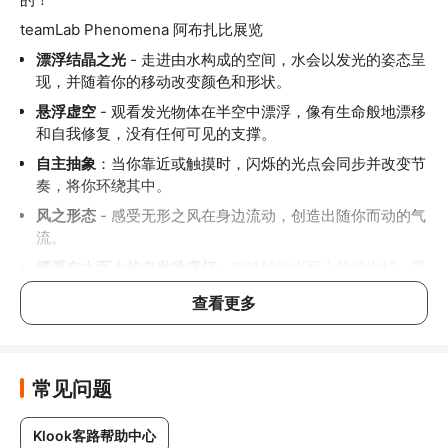
teamLab Phenomena 阿布扎比展览
漂浮结晶之光
 - 走进由水构成的空间，水会以发光的姿态呈
现，并随着你的移动改变颜色和形状。
悬浮虚空
 - 观看发光物体在半空中漂浮，像有生命般地漂移
和自我修复，没有任何可见的支撑。
自主抽象
：当你靠近或触摸时，闪烁的光点会同步并改变节
奏，将你环绕其中。
风之形态
 - 感受无形之风在身边流动，创造出随你而动的气
流。
漂浮在水面上的自发秩序灯
 - 轻轻触碰水面上的发光灯，看
它们同步闪烁着色彩与声波。
查看更多
自发秩序之茶
：品尝一杯会发光的茶（需额外付费），当茶
与灯光互动时，会改变颜色和节奏，饮毕后便会逐渐消失。
流动与形塑的连续轨迹
 - 走进不断旋转的光轨中，这些光轨
常见问题
形成一个活生生的雕塑，并由您和周围的人不断重塑。
水粒子世界
：当你走动时，数码水粒子会流动环绕你的身
Klook客路帮助中心
体，你的每一步都将创造出独特的艺术作品。