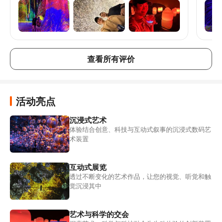
很棒
混乱
能看到的东
门票
1 
查看所有评价
活动亮点
沉浸式艺术
体验结合创意、科技与互动式叙事的沉浸式数码艺
术装置
互动式展览
透过不断变化的艺术作品，让您的视觉、听觉和触
觉沉浸其中
艺术与科学的交会