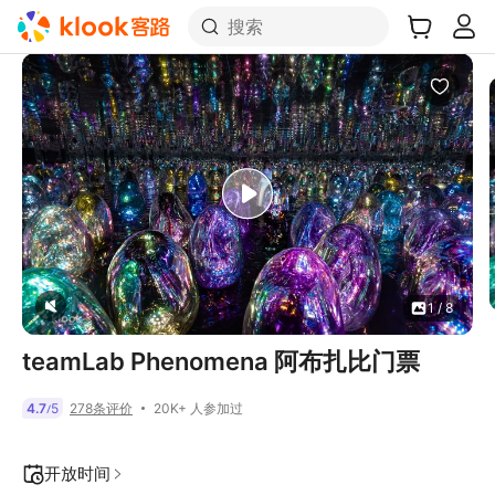
搜索
1 / 8
teamLab Phenomena 阿布扎比门票
20K+ 人参加过
4.7
5
278条评价
/
开放时间