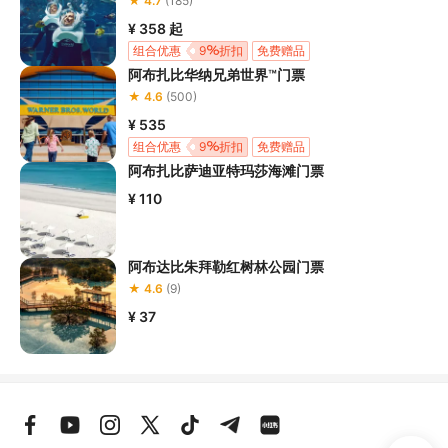
★ 4.7
(185)
计，将体验完全包覆其中。
¥ 358
起
展出的艺术品由产生现象的环境所创造和塑造。
组合优惠
9
折扣
免费赠品
阿布扎比华纳兄弟世界™门票
独特的建筑设计，为艺术品提供自由有机的演化环境，仿佛
★ 4.6
(500)
它们本身就是生命体。
¥ 535
1 次 Lamp Café 咖啡厅体验。

组合优惠
9
折扣
免费赠品
1 次精品体验。
阿布扎比萨迪亚特玛莎海滩门票
¥ 110
阿布达比朱拜勒红树林公园门票
★ 4.6
(9)
¥ 37