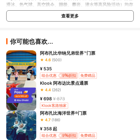
滑冰、热气球、高空跳伞、蹦极、攀岩、潜水等高风险活动）均存
在一定风险，请您在参与相应项目之前充分了解
《安全防护指
查看更多
南》
，在结合自身身体真实状况、年龄等情况并充分参考当地相关
部门及其他专业机构的相关公告和建议后慎重参与
；

3.请您在预订
本项目之前与客服工作人员沟通了解本项目的准入年
龄、准入身高及准入体重等准入要求
，否则预订失败或预订后无法
你可能也喜欢...
成行的后果由您自行承担；

4.
禁止孕妇、患有高血压、心脏病等不适合刺激性游玩项目的疾病
阿布扎比华纳兄弟世界™门票
患者及严重恐高、体质较弱的游客参加本项目，
若您隐瞒前述情况
★ 4.6
(500)
参加本项目发生意外的，由您本人承担一切责任，因此给旅行社造
¥ 535
组合优惠
9
折扣
免费赠品
5.在项目过程中您需要全程正确穿戴安全护具，戴眼镜的游客应当
Klook 阿布达比景点通票
做好相应防护，避免发生意外事件
。若本项目因天气恶劣或其他不
可抗力导致无法成行的，请您听从旅行社工作人员的安排参加活
★ 4.4
(262)
动；

¥ 698
¥ 873
6.若您在项目过程中感到任何不适，请及时与项目工作人员进行沟
Klook客路独家
阿布扎比海洋世界®门票
★ 4.7
(186)
¥ 358
起
组合优惠
9
折扣
免费赠品