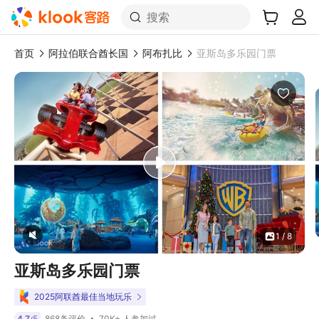
搜索
首页
阿拉伯联合酋长国
阿布扎比
亚斯岛多乐园门票
1 / 8
亚斯岛多乐园门票
2025阿联酋最佳当地玩乐
70K+ 人参加过
4.7
5
868条评价
/