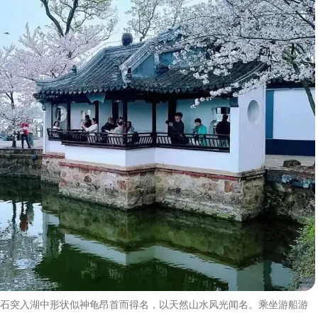
石突入湖中形状似神龟昂首而得名，以天然山水风光闻名。乘坐游船游