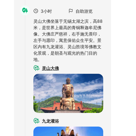
3小时
自助游览
灵山大佛坐落于无锡太湖之滨，高88
米，是世界上最高的青铜释迦牟尼佛
像。大佛庄严慈祥，右手施无畏印，
左手与愿印，寓意保佑众生平安。景
区内有九龙灌浴、灵山胜境等佛教文
化景观，是朝圣与观光的热门目的
地。
灵山大佛
九龙灌浴