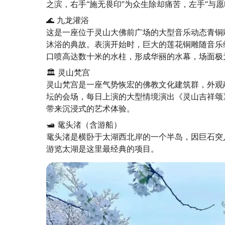
之滨，右手“施无畏印”为众生除却痛苦，左手“与愿
🌊 九龙灌浴

这是一座位于灵山大佛前广场的大型音乐动态青铜
沐浴的典故。表演开始时，巨大的莲花铜雕随音乐缓
口喷高达数十米的水柱，形成华丽的水幕，场面极
🏛️ 灵山梵宫

灵山梵宫是一座气势恢宏的佛教文化建筑群，外观
坛的会场，每日上演的大型情境演出《灵山吉祥颂
带来沉浸式的艺术体验。
🛥️ 鼋头渚（含游船）

鼋头渚是横卧于太湖西北岸的一个半岛，因巨石突
游览太湖是这里最经典的项目。