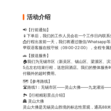
活动介绍
📢【行前通知】

📱下单后，我们的工作人员会在一个工作日内联系您
📩行程出发前一天，我们将通过微信/Whatsap
💬双语客服在线守候（09:00-22:00），全
🚗【接送服务】

🏠我们为无锡市区（新吴区、锡山区、梁溪区、
5点左右结束行程，送您回酒店。我们的整体服务
付额外的超时费用。
🗺️【参考路线】

🛣️路线1：无锡市区——灵山大佛——九龙灌浴
🏞️【行程精彩景点介绍】

🏯 灵山大佛

灵山大佛是无锡灵山胜境的标志性景观，通高88