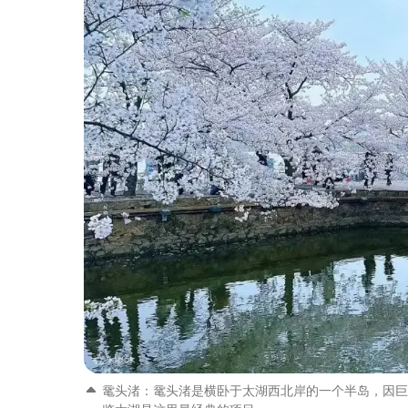
鼋头渚：鼋头渚是横卧于太湖西北岸的一个半岛，因巨