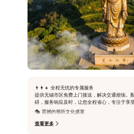
👨‍👩‍👧 全程无忧的专属服务

提供无锡市区免费上门接送，解决交通烦恼。
碍，服务响应及时，让您全程省心，专注于享
🎭 震撼的视听文化盛宴

在灵山胜境，不仅瞻仰88米高的灵山大佛，更
查看更多
宫殿梵宫，观看《灵山吉祥颂》演出，获得多