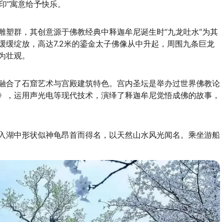
印”寓意给予快乐。
雕塑群，其创意源于佛教经典中释迦牟尼诞生时“九龙吐水”为其
缓绽放，高达7.2米的鎏金太子佛像从中升起，周围九条巨龙
为壮观。
融合了石窟艺术与宫殿建筑特色。宫内圣坛是举办过世界佛教论
》，运用声光电等现代技术，演绎了释迦牟尼觉悟成佛的故事，
入湖中形状似神龟昂首而得名，以天然山水风光闻名。乘坐游船