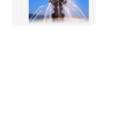
灵山梵宫
+1
灵山大佛
2小时
自助游览
鼋头渚是横卧于太湖西北岸的一个半
岛，因巨石突入湖中形状似神龟昂首
而得名，以天然山水风光闻名。乘坐
游船游览太湖是这里最经典的项目。