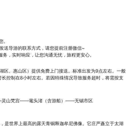
。

p等发送导游的联系方式，请您提前注册微信~

程专属服务，实时响应，让您沟通无忧，旅程更安心。
滨湖区、惠山区）提供免费上门接送。标准出发为9点左右。一般
时长控制在8小时左右。若因特殊情况导致服务超时，将需按支
——灵山梵宫——鼋头渚（含游船）——无锡市区
米，是世界上最高的露天青铜释迦牟尼佛像。它庄严矗立于太湖