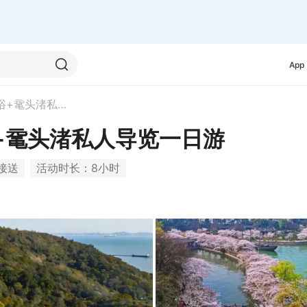
App
无锡灵山大佛+九龙灌浴+鼋头渚私人导览一日游
+鼋头渚私人导览一日游
接送
活动时长：8小时