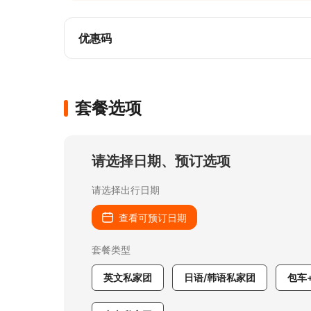
🗺️ 一日尽览无锡双绝

一天内深度游览无锡两大核心地标：震撼的佛教
能感受神圣庄严的佛国气象，又能享受太湖的
优惠码
套餐选项
请选择日期、预订选项
请选择出行日期
查看可预订日期
套餐类型
英文私家团
日语/韩语私家团
包车