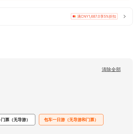
文化圣地灵山胜境与“太湖第一名胜”鼋头渚。既
天然山水画卷，行程饱满，性价比极高。
满CNY1,687.0享5%折扣
清除全部
+门票（无导游）
包车一日游（无导游和门票）