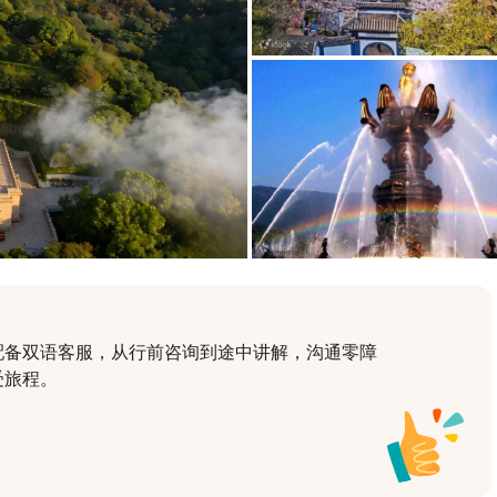
配备双语客服，从行前咨询到途中讲解，沟通零障
受旅程。
能观赏大型动态音乐奇观“九龙灌浴”，并步入艺术
重感官震撼的深度文化体验。