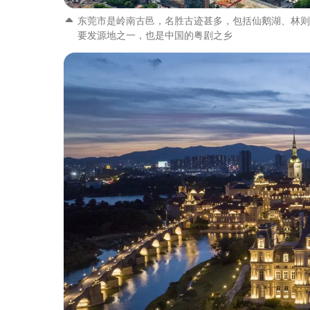
东莞市是岭南古邑，名胜古迹甚多，包括仙鹅湖、林则
要发源地之一，也是中国的粤剧之乡