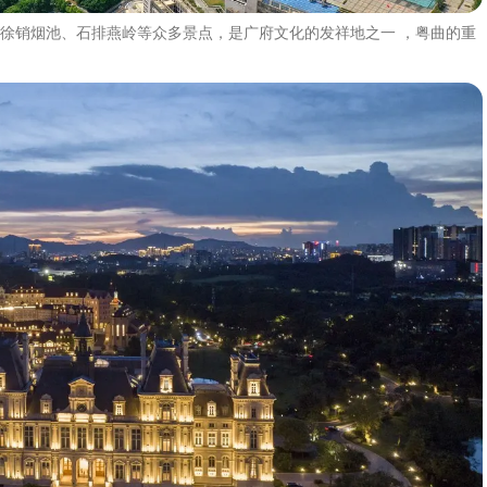
徐销烟池、石排燕岭等众多景点，是广府文化的发祥地之一 ，粤曲的重