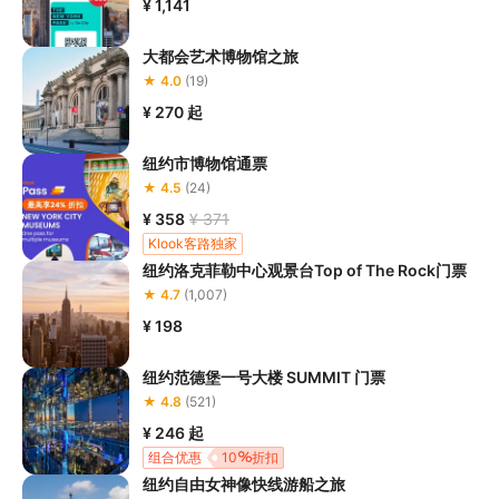
¥ 1,141
大都会艺术博物馆之旅
★ 4.0
(19)
¥ 270
起
纽约市博物馆通票
★ 4.5
(24)
¥ 358
¥ 371
Klook客路独家
纽约洛克菲勒中心观景台Top of The Rock门票
★ 4.7
(1,007)
¥ 198
纽约范德堡一号大楼 SUMMIT 门票
★ 4.8
(521)
¥ 246
起
组合优惠
10
折扣
纽约自由女神像快线游船之旅