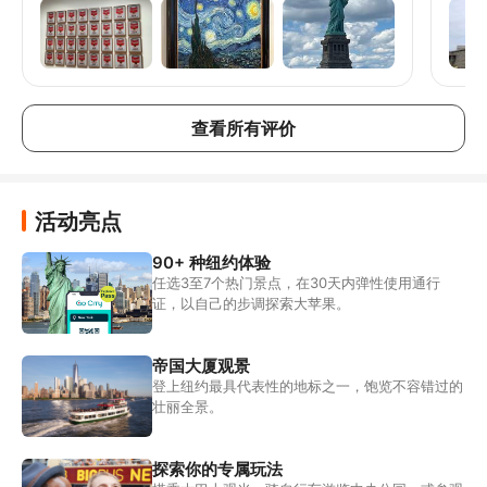
厦、杜莎夫人蜡像馆、美国自然历史博物馆、自
由号邮轮、Spyscape、勇敢号和纽约现代艺术博
物馆 :) 很遗憾错过了洋基队的比赛，但这取决于
你的运气和纽约的日期，因为他们有限制日期。
查看所有评价
活动亮点
90+ 种纽约体验
任选3至7个热门景点，在30天内弹性使用通行
证，以自己的步调探索大苹果。
帝国大厦观景
登上纽约最具代表性的地标之一，饱览不容错过的
壮丽全景。
探索你的专属玩法