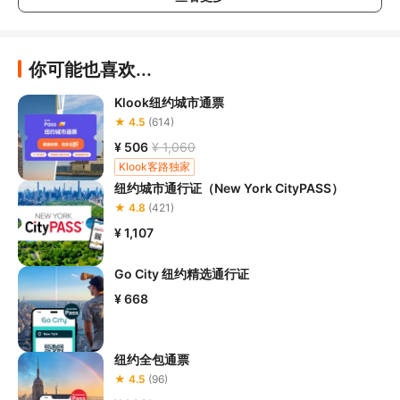
南》
，在结合自身身体真实状况、年龄等情况并充分参考当地相关
部门及其他专业机构的相关公告和建议后慎重参与
；

3.请您在预订
本项目之前与客服工作人员沟通了解本项目的准入年
龄、准入身高及准入体重等准入要求
，否则预订失败或预订后无法
你可能也喜欢...
成行的后果由您自行承担；

4.
禁止孕妇、患有高血压、心脏病等不适合刺激性游玩项目的疾病
Klook纽约城市通票
患者及严重恐高、体质较弱的游客参加本项目，
若您隐瞒前述情况
★ 4.5
(614)
参加本项目发生意外的，由您本人承担一切责任，因此给旅行社造
¥ 506
¥ 1,060
Klook客路独家
5.在项目过程中您需要全程正确穿戴安全护具，戴眼镜的游客应当
纽约城市通行证（New York CityPASS）
做好相应防护，避免发生意外事件
。若本项目因天气恶劣或其他不
可抗力导致无法成行的，请您听从旅行社工作人员的安排参加活
★ 4.8
(421)
动；

¥ 1,107
6.若您在项目过程中感到任何不适，请及时与项目工作人员进行沟
Go City 纽约精选通行证
¥ 668
纽约全包通票
★ 4.5
(96)