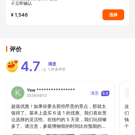
立即确认
¥ 1,546
选择
评价
4.7
满意
1.2K条评价
5
/
Yew ****************
满意
5.0
2024/06/12
超值优惠！如果你要去那些昂贵的景点，那就太
这些
值得了。基本上是买 6 送 1 的优惠。我们喜欢景
们时
点选择的灵活性。在纽约的 5 天里，我们玩得够
钱（
多了。请注意，参观博物馆的时间比你预期的要
个成
长，所以你应该相应地计划。我们去了帝国大
约。