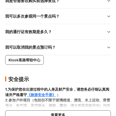
我是否需要在购买前选择景点？
票券预订 & 使用说明
现在入手纽约自选景点通票，即可自选3／4／5／7个景点入
我可以多次参观同一个景点吗？
场参观，免去现场排队购票的麻烦。探索者通行证效期长达
30天，提供90多种精心挑选的行程选择，满足每个人的需
求。登上帝国大厦顶楼，饱览无与伦比的城市美景；搭乘随上
我的通行证有效期是多久？
随下观光巴士，以独特视角探索大苹果；骑自行车畅游中央公
园，或参观古根汉美术馆——这张通行证是您实现愿望清单、
同时节省荷包的完美选择。
我可以取消我的景点预订吗？
Klook客路帮助中心
行前须知
2选探索者通行证 = 相较分开购买，最高可省下 US$37

3个景点探索通行证 = 比单独购买最多可省下 US$63
安全提示
4选探索者通行证 = 比单独购买最多可省下 US$101
1.为保护您在出游过程中的人身及财产安全，请您务必仔细认真阅
5项景点弹性通票：比单独购买最多可省下US$146
读并严格遵守
《旅游安全手册》
；
2.参加户外项目（包括但不限于玻璃栈道、漂流、水上运动、滑雪
7选景点弹性通票 = 相较於单独购买，最高可省下 US$281
滑冰、热气球、高空跳伞、蹦极、攀岩、潜水等高风险活动）均存
在一定风险，请您在参与相应项目之前充分了解
《安全防护指
查看更多