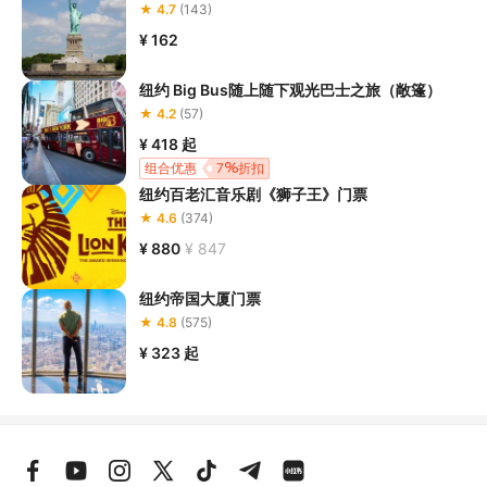
★ 4.7
(143)
¥ 162
纽约 Big Bus随上随下观光巴士之旅（敞篷）
★ 4.2
(57)
¥ 418
起
组合优惠
7
折扣
纽约百老汇音乐剧《狮子王》门票
★ 4.6
(374)
¥ 880
¥ 847
纽约帝国大厦门票
★ 4.8
(575)
¥ 323
起