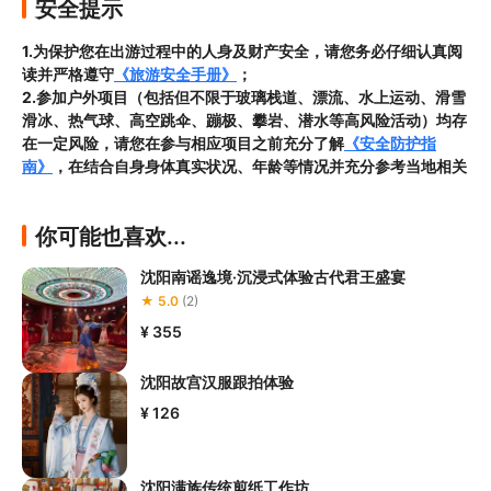
安全提示
1.为保护您在出游过程中的人身及财产安全，请您务必仔细认真阅
读并严格遵守
《旅游安全手册》
；
2.参加户外项目（包括但不限于玻璃栈道、漂流、水上运动、滑雪
滑冰、热气球、高空跳伞、蹦极、攀岩、潜水等高风险活动）均存
在一定风险，请您在参与相应项目之前充分了解
《安全防护指
南》
，在结合自身身体真实状况、年龄等情况并充分参考当地相关
部门及其他专业机构的相关公告和建议后慎重参与
3.禁止孕妇、患有高血压、心脏病等不适合刺激性游玩项目的疾病
你可能也喜欢...
患者及严重恐高、体质较弱的游客参加本产品内包含的项目，
若您
隐瞒前述情况参加项目发生意外的，由您本人承担一切责任，因此
沈阳南谣逸境·沉浸式体验古代君王盛宴
给旅行社造成损失的，还需对旅行社进行全额赔偿；

★ 5.0
(2)
4.因本产品内可能包含多个旅游项目，请您在
预订本产品之前与客
服工作人员沟通了解本产品内各项目的准入年龄、准入身高及准入
¥ 355
体重等准入要求
，否则预订失败或预订后无法成行的后果由您自行
承担；

沈阳故宫汉服跟拍体验
5.请您在
参与项目期间全程穿戴好安全护具，避免发生意外事件；
¥ 126
6.若您在项目进行过程中感到任何不适，请及时与工作人员进行沟
通，工作人员将会及时为您提供必要支持。
沈阳满族传统剪纸工作坊