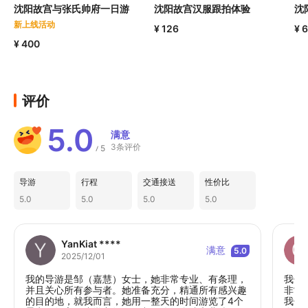
沈阳故宫与张氏帅府一日游
沈阳故宫汉服跟拍体验
沈
新上线活动
¥ 126
¥ 
¥ 400
评价
5.0
满意
3条评价
5
/
导游
行程
交通接送
性价比
5.0
5.0
5.0
5.0
YanKiat ****
满意
5.0
2025/12/01
我的导游是邹（嘉慧）女士，她非常专业、有条理，
我们
并且关心所有参与者。她准备充分，精通所有感兴趣
非常
的目的地，就我而言，她用一整天的时间游览了4个
我们