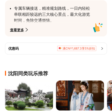
专属车辆接送，精准规划路线，一日内轻松
串联相距较远的三大核心景点，最大化游览
时间，免除交通烦恼。
精选最具代表性的清文化源头（故宫、北
查看更多
陵）与民国历史见证（张学良旧居），高效
体验沈阳近四百年的历史精华。
专业导游全程陪同，深入解读三处世界文化
优惠码
满CNY1,687.3享5%折扣
遗产/国保单位背后的清朝起源，告别走马
观花。
沈阳同类玩乐推荐