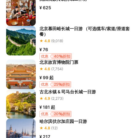
¥ 625
北京慕田峪长城一日游 （可选缆车/索道/滑道套
餐）
★ 4.8
(9,018)
¥ 76
优惠
40
折扣
北京故宫博物院门票
★ 4.6
(7,754)
¥ 99
起
优惠
25
折扣
古北水镇 & 司马台长城一日游
★ 4.9
(2,273)
¥ 181
起
优惠
20
折扣
哈尔滨伏尔加庄园一日游
★ 4.8
(12)
¥ 217