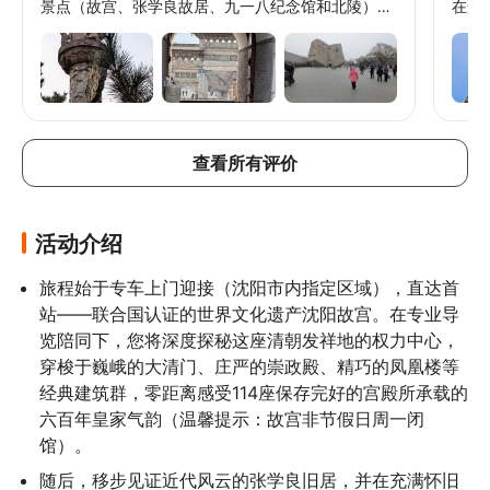
景点（故宫、张学良故居、九一八纪念馆和北陵），
在景
包括这些地方的历史背景。
速游
查看所有评价
活动介绍
旅程始于专车上门迎接（沈阳市内指定区域），直达首
站——联合国认证的世界文化遗产沈阳故宫。在专业导
览陪同下，您将深度探秘这座清朝发祥地的权力中心，
穿梭于巍峨的大清门、庄严的崇政殿、精巧的凤凰楼等
经典建筑群，零距离感受114座保存完好的宫殿所承载的
六百年皇家气韵（温馨提示：故宫非节假日周一闭
馆）。
随后，移步见证近代风云的张学良旧居，并在充满怀旧