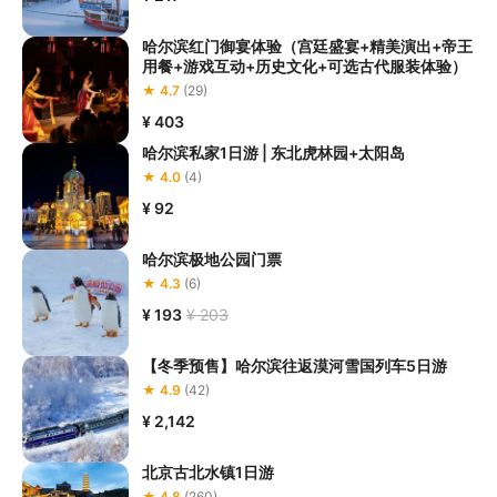
哈尔滨红门御宴体验（宫廷盛宴+精美演出+帝王
用餐+游戏互动+历史文化+可选古代服装体验）
★ 4.7
(29)
¥ 403
哈尔滨私家1日游 | 东北虎林园+太阳岛
★ 4.0
(4)
¥ 92
哈尔滨极地公园门票
★ 4.3
(6)
¥ 193
¥ 203
【冬季预售】哈尔滨往返漠河雪国列车5日游
★ 4.9
(42)
¥ 2,142
北京古北水镇1日游
★ 4.8
(260)