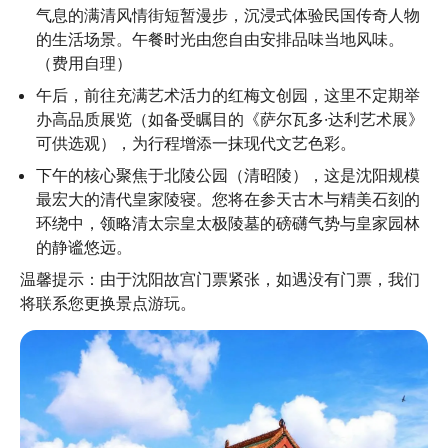
气息的满清风情街短暂漫步，沉浸式体验民国传奇人物
的生活场景。午餐时光由您自由安排品味当地风味。
（费用自理）
午后，前往充满艺术活力的红梅文创园，这里不定期举
办高品质展览（如备受瞩目的《萨尔瓦多·达利艺术展》
可供选观），为行程增添一抹现代文艺色彩。
下午的核心聚焦于北陵公园（清昭陵），这是沈阳规模
最宏大的清代皇家陵寝。您将在参天古木与精美石刻的
环绕中，领略清太宗皇太极陵墓的磅礴气势与皇家园林
的静谧悠远。
温馨提示：由于沈阳故宫门票紧张，如遇没有门票，我们
将联系您更换景点游玩。