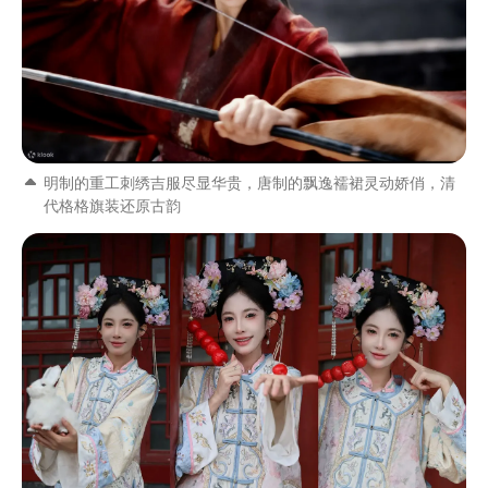
明制的重工刺绣吉服尽显华贵，唐制的飘逸襦裙灵动娇俏，清
代格格旗装还原古韵