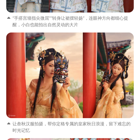
“手搭宫墙指尖微屈”“转身让裙摆轻扬”，连眼神方向都细心提
醒，小白也能拍出自然灵动的大片
让叁秋汉服拍摄，帮你定格专属的皇家秋日浪漫，留下难忘的
时光记忆