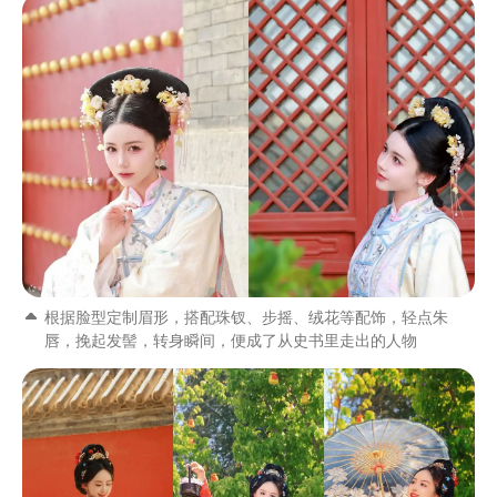
根据脸型定制眉形，搭配珠钗、步摇、绒花等配饰，轻点朱
唇，挽起发髻，转身瞬间，便成了从史书里走出的人物