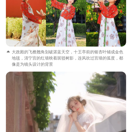
大政殿的飞檐翘角划破湛蓝天空，十王亭前的银杏叶铺成金色
地毯，清宁宫的红墙映着斑驳树影，连风吹过宫墙的弧度，都
像是为镜头设计的背景