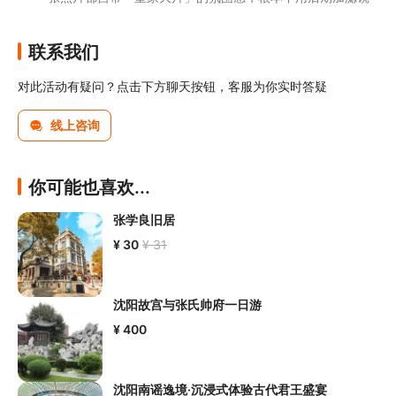
联系我们
对此活动有疑问？点击下方聊天按钮，客服为你实时答疑
线上咨询
你可能也喜欢...
张学良旧居
¥ 30
¥ 31
沈阳故宫与张氏帅府一日游
¥ 400
沈阳南谣逸境·沉浸式体验古代君王盛宴