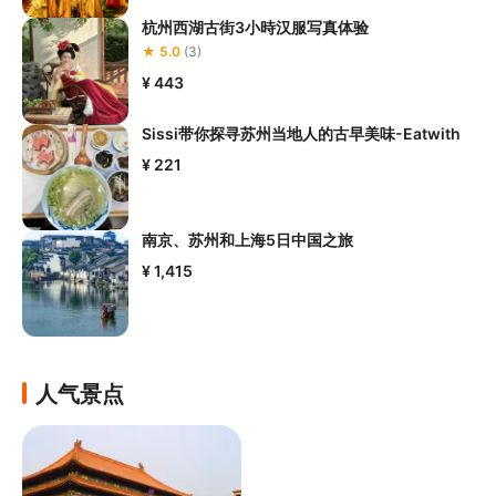
杭州西湖古街3小時汉服写真体验
★ 5.0
(3)
¥ 443
Sissi带你探寻苏州当地人的古早美味-Eatwith
¥ 221
南京、苏州和上海5日中国之旅
¥ 1,415
人气景点