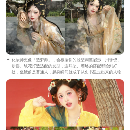
化妆师更像「造梦师」，会根据你的脸型调整眉形，用珠钗、
步摇、绒花打造适配的发型，连耳坠、璎珞的搭配都恰到好
处，坐镜前是普通人，起身瞬间就成了从史书里走出来的人物