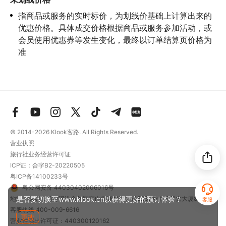
指商品或服务的实时标价，为划线价基础上计算出来的
优惠价格。具体成交价格根据商品或服务参加活动，或
会员使用优惠券等发生变化，最终以订单结算页价格为
准
© 2014-2026
Klook客路. All Rights Reserved.
营业执照
旅行社业务经营许可证
ICP证：合字B2-20220505
粤ICP备14100233号
粤公网安备 44030402006016号
地址：深圳市前海深港合作区南山街道梦海大道5289号中粮亚太大厦801
是否要切换至www.klook.cn以获得更好的预订体验？
客服
客服热线
400-009-6616
更改
营业性演出许可证：440300120162