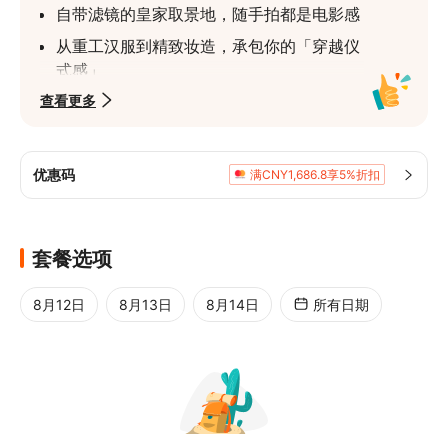
自带滤镜的皇家取景地，随手拍都是电影感
从重工汉服到精致妆造，承包你的「穿越仪
式感」
查看更多
专业团队跟着你一起「抠细节」，小白也能
当主角
拒绝僵硬摆拍，摄影师会引导你自然互动，
优惠码
满CNY1,686.8享5%折扣
每个动作都藏着故事
套餐选项
8月12日
8月13日
8月14日
所有日期