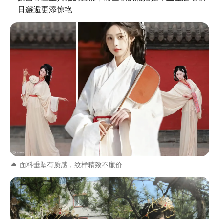
日邂逅更添惊艳
面料垂坠有质感，纹样精致不廉价