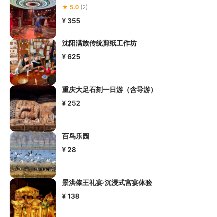
★ 5.0
(2)
¥ 355
沈阳满族传统剪纸工作坊
¥ 625
重庆大足石刻一日游（含导游）
¥ 252
百鸟乐园
¥ 28
景洪傣王礼宴·沉浸式宫宴体验
¥ 138