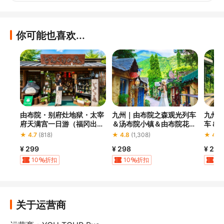
你可能也喜欢...
由布院・别府灶地狱・太宰
九州｜由布院之森观光列车
九州一
府天满宫一日游（福冈出
＆汤布院小镇＆由布院花卉
车 &
发）｜中文导游・含灶地狱
村＆太宰府＆别府缆车一日
& 太
★ 4.7
(818)
★ 4.8
(1,308)
★ 4.9
门票
游｜福冈出发
出发)
¥ 299
¥ 298
¥ 298
10
折扣
10
折扣
10
优惠
50
折扣
优惠
30
折扣
优惠
关于运营商