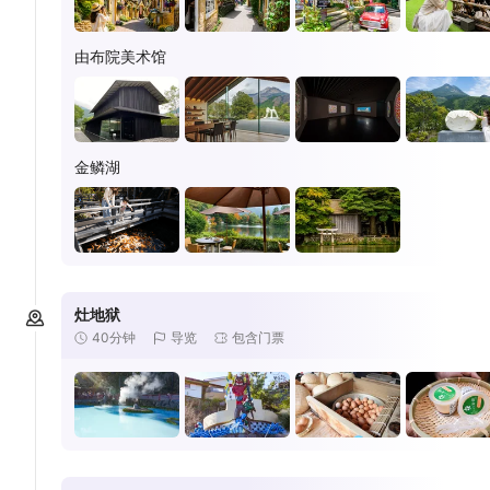
由布院美术馆
金鳞湖
灶地狱
40分钟
导览
包含门票