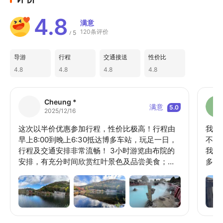
4.8
满意
120条评价
5
/
导游
行程
交通接送
性价比
4.8
4.8
4.8
4.8
Cheung *
满意
5.0
2025/12/16
这次以半价优惠参加行程，性价比极高！行程由
我是
早上8:00到晚上6:30抵达博多车站，玩足一日，
不要
行程及交通安排非常流畅！ 3小时游览由布院的
我留
安排，有充分时间欣赏红叶景色及品尝美食；在
多当
别府短时间参观温泉之余，又可以足泡温泉及尝
点都
温泉蛋，是很好的体验；只是最后一站太宰府的
完由
游览时间短及已接近黄昏，很多店铺准备关门，
伴手
未有足够时间参观带有浓厚日式风情及历史悠久
非常
的花园，略有少许美中不足！