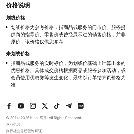
3.禁止孕妇、患有高血压、心脏病等不适合刺激性游玩项目的疾病
价格说明
患者及严重恐高、体质较弱的游客参加本产品内包含的项目，
若您
隐瞒前述情况参加项目发生意外的，由您本人承担一切责任，因此
划线价格
给旅行社造成损失的，还需对旅行社进行全额赔偿；

划线价格为参考价格，指商品或服务的门市价、服务提
4.因本产品内可能包含多个旅游项目，请您在
预订本产品之前与客
服工作人员沟通了解本产品内各项目的准入年龄、准入身高及准入
供商的指导价、零售价或曾经展示过的销售价格，并非
体重等准入要求
，否则预订失败或预订后无法成行的后果由您自行
原价，该价格仅供您参考。
承担；

5.请您在
参与项目期间全程穿戴好安全护具，避免发生意外事件；
未划线价格
6.若您在项目进行过程中感到任何不适，请及时与工作人员进行沟
指商品或服务的实时标价，为划线价基础上计算出来的
通，工作人员将会及时为您提供必要支持。
优惠价格。具体成交价格根据商品或服务参加活动，或
会员使用优惠券等发生变化，最终以订单结算页价格为
准
© 2014-2026
Klook客路. All Rights Reserved.
营业执照
旅行社业务经营许可证