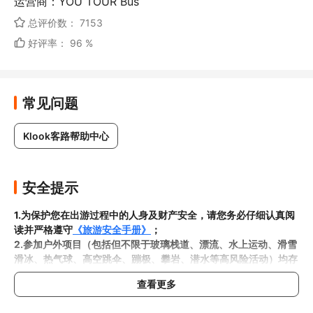
运营商：YOU TOUR Bus
总评价数： 7153
好评率： 96 %
常见问题
Klook客路帮助中心
安全提示
1.为保护您在出游过程中的人身及财产安全，请您务必仔细认真阅
读并严格遵守
《旅游安全手册》
；
2.参加户外项目（包括但不限于玻璃栈道、漂流、水上运动、滑雪
滑冰、热气球、高空跳伞、蹦极、攀岩、潜水等高风险活动）均存
在一定风险，请您在参与相应项目之前充分了解
《安全防护指
查看更多
南》
，在结合自身身体真实状况、年龄等情况并充分参考当地相关
部门及其他专业机构的相关公告和建议后慎重参与