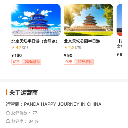
北京天坛半日游（含导览）
北京天坛公园半日游
【语
文/英
★ 4.7
(21)
★ 4.5
(79)
服务
¥ 80
¥ 160
¥ 90
优惠
20
折扣
优惠
20
折扣
关于运营商
运营商：PANDA HAPPY JOURNEY IN CHINA
总评价数： 77
好评率： 84 %