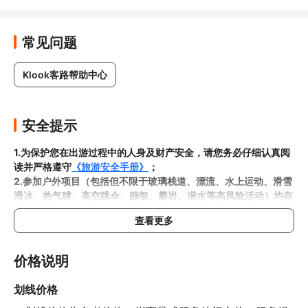
常见问题
Klook客路帮助中心
安全提示
1.为保护您在出游过程中的人身及财产安全，请您务必仔细认真阅
读并严格遵守
《旅游安全手册》
；
2.参加户外项目（包括但不限于玻璃栈道、漂流、水上运动、滑雪
滑冰、热气球、高空跳伞、蹦极、攀岩、潜水等高风险活动）均存
在一定风险，请您在参与相应项目之前充分了解
《安全防护指
查看更多
南》
，在结合自身身体真实状况、年龄等情况并充分参考当地相关
部门及其他专业机构的相关公告和建议后慎重参与
3.禁止孕妇、患有高血压、心脏病等不适合刺激性游玩项目的疾病
价格说明
患者及严重恐高、体质较弱的游客参加本产品内包含的项目，
若您
隐瞒前述情况参加项目发生意外的，由您本人承担一切责任，因此
划线价格
给旅行社造成损失的，还需对旅行社进行全额赔偿；
