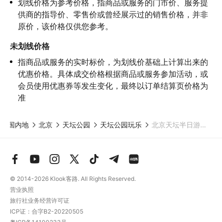
划线价格为参考价格，指商品或服务的门市价、服务提
4.因本产品内可能包含多个旅游项目，请您在
预订本产品之前与客
服工作人员沟通了解本产品内各项目的准入年龄、准入身高及准入
供商的指导价、零售价或曾经展示过的销售价格，并非
体重等准入要求
，否则预订失败或预订后无法成行的后果由您自行
原价，该价格仅供您参考。
承担；

5.请您在
参与项目期间全程穿戴好安全护具，避免发生意外事件；
未划线价格
6.若您在项目进行过程中感到任何不适，请及时与工作人员进行沟
指商品或服务的实时标价，为划线价基础上计算出来的
通，工作人员将会及时为您提供必要支持。
优惠价格。具体成交价格根据商品或服务参加活动，或
会员使用优惠券等发生变化，最终以订单结算页价格为
准
中国内地
北京
天坛公园
天坛公园玩乐
北京天坛半日游（含语音导览）
© 2014-2026
Klook客路. All Rights Reserved.
营业执照
旅行社业务经营许可证
ICP证：合字B2-20220505