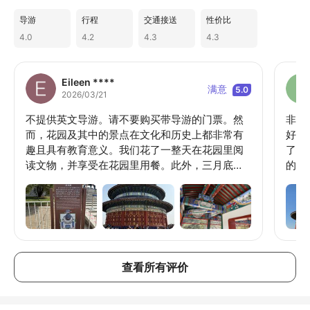
导游
行程
交通接送
性价比
4.0
4.2
4.3
4.3
Eileen ****
满意
5.0
2026/03/21
不提供英文导游。请不要购买带导游的门票。然
非常
而，花园及其中的景点在文化和历史上都非常有
好。
趣且具有教育意义。我们花了一整天在花园里阅
了一
读文物，并享受在花园里用餐。此外，三月底的
的概
天气非常好，阳光明媚，绝对值得在这些日子里
参观如此美丽而巨大的花园。
查看所有评价