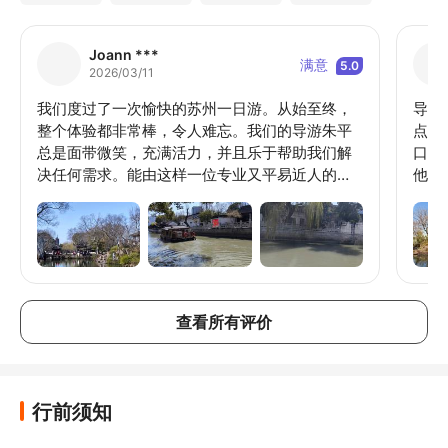
Joann ***
满意
5.0
2026/03/11
我们度过了一次愉快的苏州一日游。从始至终，
导游
整个体验都非常棒，令人难忘。我们的导游朱平
点和
总是面带微笑，充满活力，并且乐于帮助我们解
口，
决任何需求。能由这样一位专业又平易近人的人
他地
带领游览，真是令人愉快。
朱）
拙政
40
时间
了一
查看所有评价
行前须知