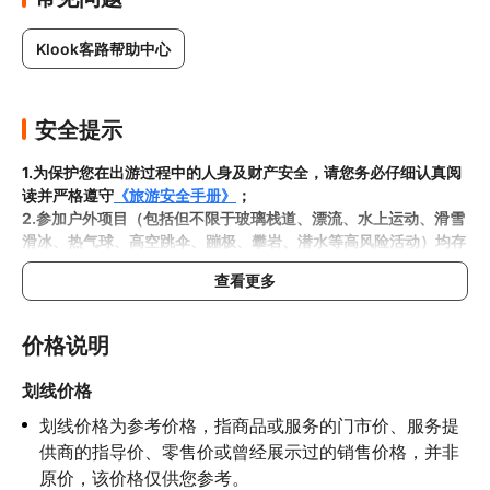
Klook客路帮助中心
安全提示
1.为保护您在出游过程中的人身及财产安全，请您务必仔细认真阅
读并严格遵守
《旅游安全手册》
；
2.参加户外项目（包括但不限于玻璃栈道、漂流、水上运动、滑雪
滑冰、热气球、高空跳伞、蹦极、攀岩、潜水等高风险活动）均存
在一定风险，请您在参与相应项目之前充分了解
《安全防护指
查看更多
南》
，在结合自身身体真实状况、年龄等情况并充分参考当地相关
部门及其他专业机构的相关公告和建议后慎重参与
3.禁止孕妇、患有高血压、心脏病等不适合刺激性游玩项目的疾病
价格说明
患者及严重恐高、体质较弱的游客参加本产品内包含的项目，
若您
隐瞒前述情况参加项目发生意外的，由您本人承担一切责任，因此
划线价格
给旅行社造成损失的，还需对旅行社进行全额赔偿；

划线价格为参考价格，指商品或服务的门市价、服务提
4.因本产品内可能包含多个旅游项目，请您在
预订本产品之前与客
服工作人员沟通了解本产品内各项目的准入年龄、准入身高及准入
供商的指导价、零售价或曾经展示过的销售价格，并非
体重等准入要求
，否则预订失败或预订后无法成行的后果由您自行
原价，该价格仅供您参考。