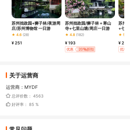
苏州拙政园+狮子林/夜游周
苏州拙政园/狮子林＋寒山
苏州
庄/苏州博物馆 一日游
寺+七里山塘/周庄一日游
+七里
丘任
★ 4.6
(28)
★ 4.8
(182)
★ 5.0
¥ 251
¥ 193
¥ 210
优惠
20
折扣
优惠
关于运营商
运营商：MYDF
总评价数： 4563
好评率： 85 %
常见问题