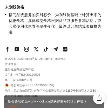
承担；

5.请您在
参与项目期间全程穿戴好安全护具，避免发生意外事件；
未划线价格
6.若您在项目进行过程中感到任何不适，请及时与工作人员进行沟
指商品或服务的实时标价，为划线价基础上计算出来的
通，工作人员将会及时为您提供必要支持。
优惠价格。具体成交价格根据商品或服务参加活动，或
会员使用优惠券等发生变化，最终以订单结算页价格为
准
© 2014-2026
Klook客路. All Rights Reserved.
营业执照
旅行社业务经营许可证
ICP证：合字B2-20220505
粤ICP备14100233号
粤公网安备 44030402006016号
地址：深圳市前海深港合作区南山街道梦海大道5289号中粮亚太大厦801
客服热线
400-009-6616
是否要切换至www.klook.cn以获得更好的预订体验？
营业性演出许可证：440300120162