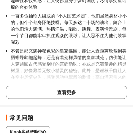
趣味性和仪式感，让人仿佛置身于梦幻国度，尽情享受童话
般的奇妙体验
一百多位袖珍人组成的 “小人国艺术团”，他们虽然身材小小
的，但个个都身怀绝技呀。每天多达二十场的演出，舞台上
的他们活力满满、热情洋溢，唱歌、跳舞、表演情景剧，每
一个节目都能牢牢抓住观众的眼球，让人忍不住为他们鼓掌
喝彩
不管是那充满神秘色彩的皇家蝶园，能让人近距离欣赏到美
丽蝴蝶翩翩起舞；还是有着别样风情的皇家城苑，仿佛能让
人穿越回古代感受别样的宫廷韵味；亦或是充满童趣的精灵
树屋，好像藏着无数小精灵的秘密。此外，悬崖秋千能让人
在空中尽情尖叫，感受风驰电掣般的刺激；高山溜索带来的
是在山林间穿梭的快感；旱冰滑道又能让人体验风一般的滑
行乐趣
查看更多
常见问题
Klook客路帮助中心