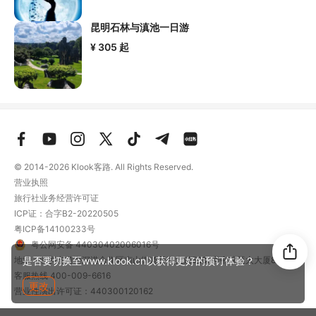
昆明石林与滇池一日游
¥ 305
起
© 2014-2026
Klook客路. All Rights Reserved.
营业执照
旅行社业务经营许可证
ICP证：合字B2-20220505
粤ICP备14100233号
粤公网安备 44030402006016号
地址：深圳市前海深港合作区南山街道梦海大道5289号中粮亚太大厦801
是否要切换至www.klook.cn以获得更好的预订体验？
客服热线
400-009-6616
更改
营业性演出许可证：440300120162