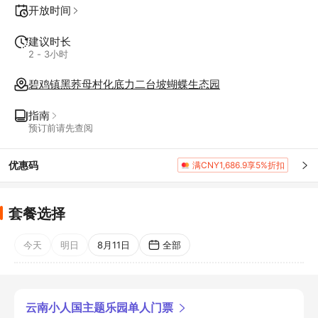
开放时间
建议时长
2 - 3小时
碧鸡镇黑荞母村化底力二台坡蝴蝶生态园
指南
预订前请先查阅
优惠码
满CNY1,686.9享5%折扣
套餐选择
今天
明日
8月11日
全部
云南小人国主题乐园单人门票