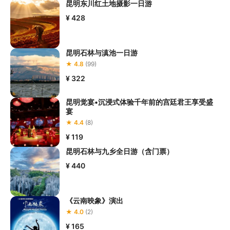
昆明东川红土地摄影一日游
¥ 428
昆明石林与滇池一日游
★ 4.8
(99)
¥ 322
昆明觉宴•沉浸式体验千年前的宫廷君王享受盛
宴
★ 4.4
(8)
¥ 119
昆明石林与九乡全日游（含门票）
¥ 440
《云南映象》演出
★ 4.0
(2)
¥ 165