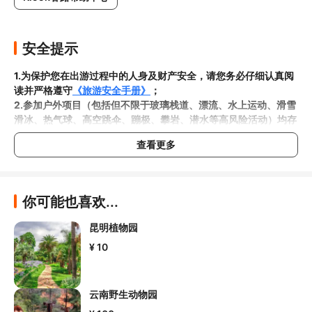
安全提示
1.为保护您在出游过程中的人身及财产安全，请您务必仔细认真阅
读并严格遵守
《旅游安全手册》
；
2.参加户外项目（包括但不限于玻璃栈道、漂流、水上运动、滑雪
滑冰、热气球、高空跳伞、蹦极、攀岩、潜水等高风险活动）均存
在一定风险，请您在参与相应项目之前充分了解
《安全防护指
查看更多
南》
，在结合自身身体真实状况、年龄等情况并充分参考当地相关
部门及其他专业机构的相关公告和建议后慎重参与
；

3.请您在预订
本项目之前与客服工作人员沟通了解本项目的准入年
龄、准入身高及准入体重等准入要求
，否则预订失败或预订后无法
你可能也喜欢...
成行的后果由您自行承担；

4.
禁止孕妇、患有高血压、心脏病等不适合刺激性游玩项目的疾病
昆明植物园
患者及严重恐高、体质较弱的游客参加本项目，
若您隐瞒前述情况
¥ 10
参加本项目发生意外的，由您本人承担一切责任，因此给旅行社造
5.在项目过程中您需要全程正确穿戴安全护具，戴眼镜的游客应当
云南野生动物园
做好相应防护，避免发生意外事件
。若本项目因天气恶劣或其他不
可抗力导致无法成行的，请您听从旅行社工作人员的安排参加活