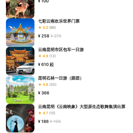
¥ 100
动；

6.若您在项目过程中感到任何不适，请及时与项目工作人员进行沟
七彩云南欢乐世界门票
★ 5.0
(86)
¥ 258
¥ 270
云南昆明市区包车一日游
★ 4.9
(13)
¥ 610
起
昆明石林一日游（跟团）
★ 4.6
(30)
¥ 366
云南昆明《云南映象》大型原生态歌舞集演出票
★ 4.7
(15)
¥ 186
¥ 198