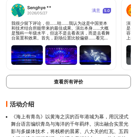
Senghye **
满意
5.0
2026/05/27
我很少留下评论，但……哇……我认为这是中国资本
演出
和技术结合所能带来的最佳成果。演出本身……大概
是谷
是预科一年级水平，但这不是去看表演，而是去看舞
容易
台装置和效果。首先，剧场位置比较偏僻……看完演
上很
出后，我百分之百理解了原因。一定要选择360度观
出租
看，非常适合小学男生或年长的父母观看。不过，因
为是和中国人一起看演出，所以有时候会有点……
嗯……你懂的，但以这个价格能看到这样的演出真的
很难得。因为是户外演出，所以今天（截至5月底）
防风外套是必不可少的。
查看所有评价
活动介绍
《海上有青岛》以黄海之滨的百年港城为幕，用沉浸式
舞台语言编织青岛与海洋的千年羁绊。演出融合实景光
影与多媒体技术，将栈桥的晨雾、八大关的红瓦、五四