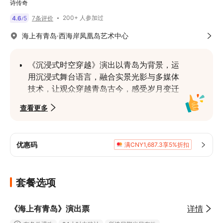
诗传奇
200+ 人参加过
4.6
5
7条评价
/
海上有青岛·西海岸凤凰岛艺术中心
《沉浸式时空穿越》演出以青岛为背景，运
用沉浸式舞台语言，融合实景光影与多媒体
技术，让观众穿越青岛古今，感受岁月变迁
《海洋元素交融》海浪音效贯穿全场，使海
查看更多
洋元素与舞台表演深度交融，带来独特视听
体验
《历史场景还原》从古代渔港渔火到近代帆
优惠码
满CNY1,687.3享5%折扣
船帆影，再到现代港城霓虹，重现 “青岛号” 
帆船环球航线
套餐选项
《城市记忆呈现》这是青岛写给大海的立体
情书，每一幕都是浪尖上的城市记忆。通过
舞台表演，营造史诗传奇氛围，诉说青岛与
《海上有青岛》演出票
详情
海洋的千年羁绊