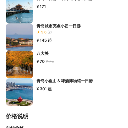
¥ 171
青岛城市亮点小团一日游
★ 5.0
(2)
¥ 145
起
八大关
¥ 70
¥ 75
青岛小鱼山 & 啤酒博物馆一日游
¥ 301
起
价格说明