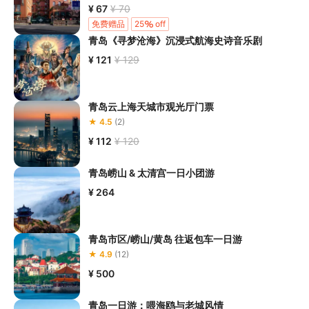
¥ 67
¥ 70
免费赠品
25
off
青岛《寻梦沧海》沉浸式航海史诗音乐剧
¥ 121
¥ 129
青岛云上海天城市观光厅门票
★ 4.5
(2)
¥ 112
¥ 120
青岛崂山 & 太清宫一日小团游
¥ 264
青岛市区/崂山/黄岛 往返包车一日游
★ 4.9
(12)
¥ 500
青岛一日游：喂海鸥与老城风情