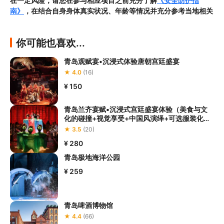
在一定风险，请您在参与相应项目之前充分了解
《安全防护指
南》
，在结合自身身体真实状况、年龄等情况并充分参考当地相关
部门及其他专业机构的相关公告和建议后慎重参与
；

3.请您在预订
本项目之前与客服工作人员沟通了解本项目的准入年
你可能也喜欢...
龄、准入身高及准入体重等准入要求
，否则预订失败或预订后无法
成行的后果由您自行承担；

青岛观赋宴•沉浸式体验唐朝宫廷盛宴
4.
禁止孕妇、患有高血压、心脏病等不适合刺激性游玩项目的疾病
★ 4.0
(16)
患者及严重恐高、体质较弱的游客参加本项目，
若您隐瞒前述情况
参加本项目发生意外的，由您本人承担一切责任，因此给旅行社造
¥ 150
5.在项目过程中您需要全程正确穿戴安全护具，戴眼镜的游客应当
青岛兰齐宴赋▪沉浸式宫廷盛宴体验（美食与文
做好相应防护，避免发生意外事件
。若本项目因天气恶劣或其他不
化的碰撞+视觉享受+中国风演绎+可选服装化妆
可抗力导致无法成行的，请您听从旅行社工作人员的安排参加活
体验）
★ 3.5
(20)
动；

¥ 280
6.若您在项目过程中感到任何不适，请及时与项目工作人员进行沟
青岛极地海洋公园
¥ 259
青岛啤酒博物馆
★ 4.4
(66)