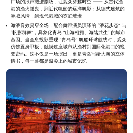
广场的浪声搬进剧场，让观众穿越时空 —— 从古代渔
港的渔火摇曳，到近代帆船的远洋帆影；从德式建筑的
异域风情，到现代港城的霓虹璀璨
海浪音效贯穿全场，配合舞蹈演员演绎的 “浪花步态” 与 
“帆影群舞”，具象化青岛 “山海相拥、海陆共生” 的城市
基因。当全息投影重现 “青岛号” 帆船环球航线时，观众
仿佛置身甲板，触摸这座城市从渔村到国际化港口的蜕
变密码。这不仅是一场演出，更是青岛写给大海的立体
情书，每一幕都是浪尖上的城市记忆