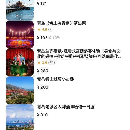
¥ 171
青岛《海上有青岛》演出票
★ 4.6
(7)
¥ 102
¥ 108
青岛兰齐宴赋▪沉浸式宫廷盛宴体验（美食与文
化的碰撞+视觉享受+中国风演绎+可选服装化妆
体验）
★ 3.5
(20)
¥ 280
青岛崂山赶海小团游
¥ 206
青岛老城区 & 啤酒博物馆一日游
¥ 310