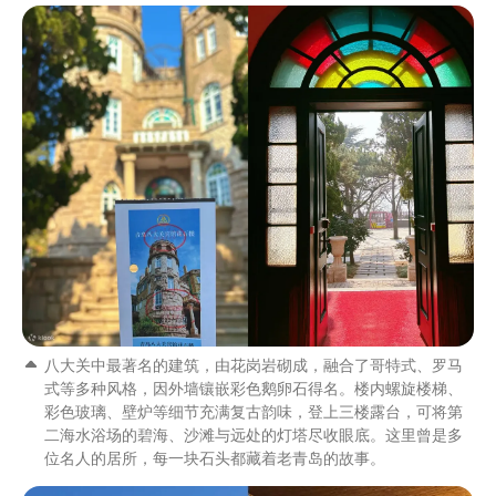
八大关中最著名的建筑，由花岗岩砌成，融合了哥特式、罗马
式等多种风格，因外墙镶嵌彩色鹅卵石得名。楼内螺旋楼梯、
彩色玻璃、壁炉等细节充满复古韵味，登上三楼露台，可将第
二海水浴场的碧海、沙滩与远处的灯塔尽收眼底。这里曾是多
位名人的居所，每一块石头都藏着老青岛的故事。