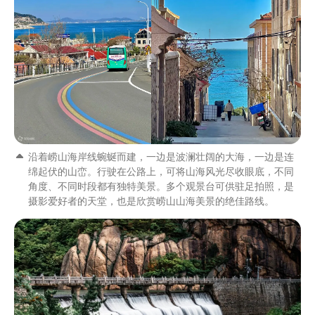
沿着崂山海岸线蜿蜒而建，一边是波澜壮阔的大海，一边是连
绵起伏的山峦。行驶在公路上，可将山海风光尽收眼底，不同
角度、不同时段都有独特美景。多个观景台可供驻足拍照，是
摄影爱好者的天堂，也是欣赏崂山山海美景的绝佳路线。