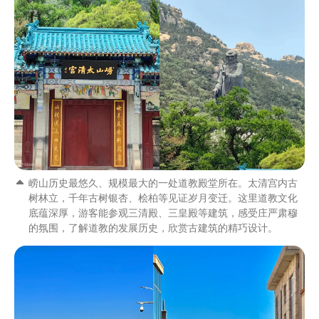
崂山历史最悠久、规模最大的一处道教殿堂所在。太清宫内古
树林立，千年古树银杏、桧柏等见证岁月变迁。这里道教文化
底蕴深厚，游客能参观三清殿、三皇殿等建筑，感受庄严肃穆
的氛围，了解道教的发展历史，欣赏古建筑的精巧设计。