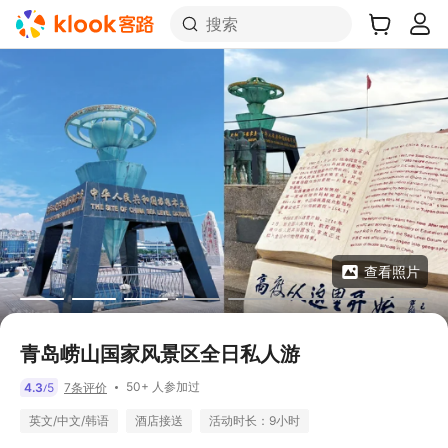
搜索
查看照片
青岛崂山国家风景区全日私人游
50+ 人参加过
4.3
5
7条评价
/
英文/中文/韩语
酒店接送
活动时长：9小时