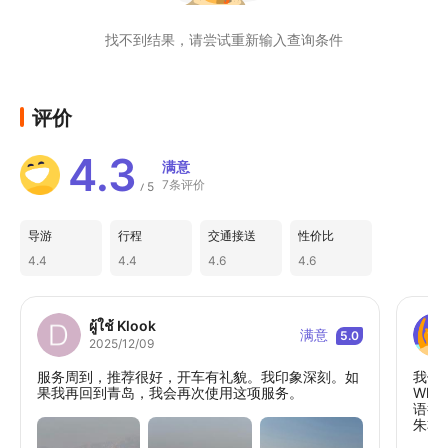
找不到结果，请尝试重新输入查询条件
评价
4.3
满意
7条评价
5
/
导游
行程
交通接送
性价比
4.4
4.4
4.6
4.6
ผู้ใช้ Klook
满意
5.0
2025/12/09
服务周到，推荐很好，开车有礼貌。我印象深刻。如
我们的
果我再回到青岛，我会再次使用这项服务。
Wh
语很
朱非
而落