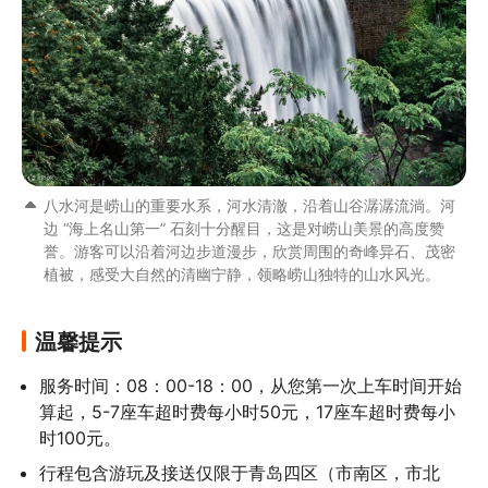
八水河是崂山的重要水系，河水清澈，沿着山谷潺潺流淌。河
边 “海上名山第一” 石刻十分醒目，这是对崂山美景的高度赞
誉。游客可以沿着河边步道漫步，欣赏周围的奇峰异石、茂密
植被，感受大自然的清幽宁静，领略崂山独特的山水风光。
温馨提示
服务时间：08：00-18：00，从您第一次上车时间开始
算起，5-7座车超时费每小时50元，17座车超时费每小
时100元。
行程包含游玩及接送仅限于青岛四区（市南区，市北