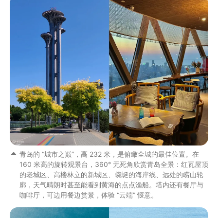
青岛的 “城市之巅”，高 232 米，是俯瞰全城的最佳位置。在
160 米高的旋转观景台，360° 无死角欣赏青岛全景：红瓦屋顶
的老城区、高楼林立的新城区、蜿蜒的海岸线、远处的崂山轮
廓，天气晴朗时甚至能看到黄海的点点渔船。塔内还有餐厅与
咖啡厅，可边用餐边赏景，体验 “云端” 惬意。