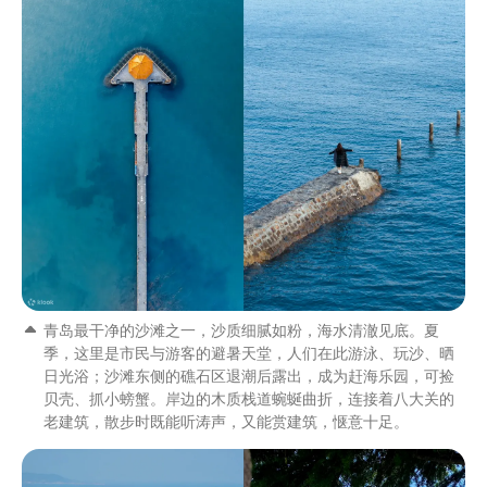
青岛最干净的沙滩之一，沙质细腻如粉，海水清澈见底。夏
季，这里是市民与游客的避暑天堂，人们在此游泳、玩沙、晒
日光浴；沙滩东侧的礁石区退潮后露出，成为赶海乐园，可捡
贝壳、抓小螃蟹。岸边的木质栈道蜿蜒曲折，连接着八大关的
老建筑，散步时既能听涛声，又能赏建筑，惬意十足。