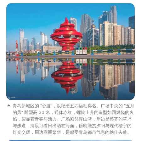
青岛新城区的 “心脏”，以纪念五四运动得名。广场中央的 “五月
的风” 雕塑高 30 米，通体赤红，螺旋上升的造型如同燃烧的火
焰，彰显着青春与活力。广场紧邻浮山湾，岸边是整齐的草坪
与步道，清晨可看日出洒在海面，傍晚能赏夕阳与现代楼宇的
灯光交辉，周边商圈繁华，是感受青岛都市气息的绝佳去处。