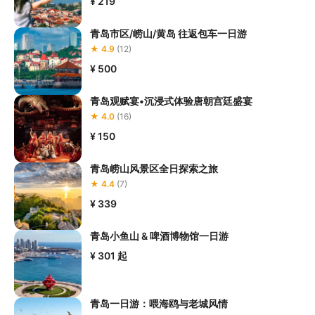
¥ 219
青岛市区/崂山/黄岛 往返包车一日游
★ 4.9
(12)
¥ 500
青岛观赋宴•沉浸式体验唐朝宫廷盛宴
★ 4.0
(16)
¥ 150
青岛崂山风景区全日探索之旅
★ 4.4
(7)
¥ 339
青岛小鱼山 & 啤酒博物馆一日游
¥ 301
起
青岛一日游：喂海鸥与老城风情