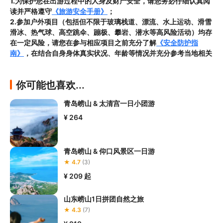
1.为保护您在出游过程中的人身及财产安全，请您务必仔细认真阅
读并严格遵守
《旅游安全手册》
；
2.参加户外项目（包括但不限于玻璃栈道、漂流、水上运动、滑雪
滑冰、热气球、高空跳伞、蹦极、攀岩、潜水等高风险活动）均存
在一定风险，请您在参与相应项目之前充分了解
《安全防护指
南》
，在结合自身身体真实状况、年龄等情况并充分参考当地相关
部门及其他专业机构的相关公告和建议后慎重参与
3.禁止孕妇、患有高血压、心脏病等不适合刺激性游玩项目的疾病
你可能也喜欢...
患者及严重恐高、体质较弱的游客参加本产品内包含的项目，
若您
隐瞒前述情况参加项目发生意外的，由您本人承担一切责任，因此
青岛崂山 & 太清宫一日小团游
给旅行社造成损失的，还需对旅行社进行全额赔偿；

4.因本产品内可能包含多个旅游项目，请您在
预订本产品之前与客
¥ 264
服工作人员沟通了解本产品内各项目的准入年龄、准入身高及准入
体重等准入要求
，否则预订失败或预订后无法成行的后果由您自行
承担；

青岛崂山 & 仰口风景区一日游
5.请您在
参与项目期间全程穿戴好安全护具，避免发生意外事件；
★ 4.7
(3)
6.若您在项目进行过程中感到任何不适，请及时与工作人员进行沟
¥ 209
起
通，工作人员将会及时为您提供必要支持。
山东崂山1日拼团自然之旅
★ 4.3
(7)