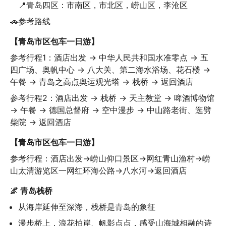
📍青岛四区：市南区，市北区，崂山区，李沧区
🚗参考路线
【青岛市区包车一日游】
参考行程1：酒店出发 → 中华人民共和国水准零点 → 五
四广场、奥帆中心 → 八大关、第二海水浴场、花石楼 → 
午餐 → 青岛之高点奥运观光塔 → 栈桥 → 返回酒店
参考行程2：酒店出发 → 栈桥 → 天主教堂 → 啤酒博物馆 
→ 午餐 → 德国总督府 → 空中漫步 → 中山路老街、逛劈
柴院 → 返回酒店
【青岛市区包车一日游】
参考行程：酒店出发→崂山仰口景区→网红青山渔村→崂
山太清游览区一网红环海公路→八水河→返回酒店
🌌 青岛栈桥
从海岸延伸至深海，栈桥是青岛的象征
漫步桥上，浪花拍岸、帆影点点，感受山海城相融的诗