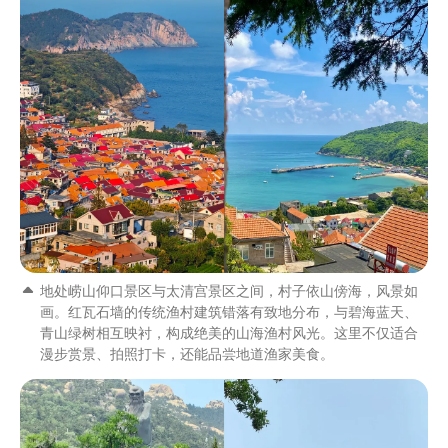
地处崂山仰口景区与太清宫景区之间，村子依山傍海，风景如
画。红瓦石墙的传统渔村建筑错落有致地分布，与碧海蓝天、
青山绿树相互映衬，构成绝美的山海渔村风光。这里不仅适合
漫步赏景、拍照打卡，还能品尝地道渔家美食。