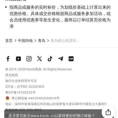
6.若您在项目进行过程中感到任何不适，请及时与工作人员进行沟
指商品或服务的实时标价，为划线价基础上计算出来的
通，工作人员将会及时为您提供必要支持。
优惠价格。具体成交价格根据商品或服务参加活动，或
会员使用优惠券等发生变化，最终以订单结算页价格为
准
首页
中国内地
青岛
青岛崂山风景区全日探索之旅
© 2014-2026
Klook客路. All Rights Reserved.
营业执照
旅行社业务经营许可证
ICP证：合字B2-20220505
粤ICP备14100233号
粤公网安备 44030402006016号
地址：深圳市前海深港合作区南山街道梦海大道5289号中粮亚太大厦801
客服热线
400-009-6616
是否要切换至www.klook.cn以获得更好的预订体验？
营业性演出许可证：440300120162