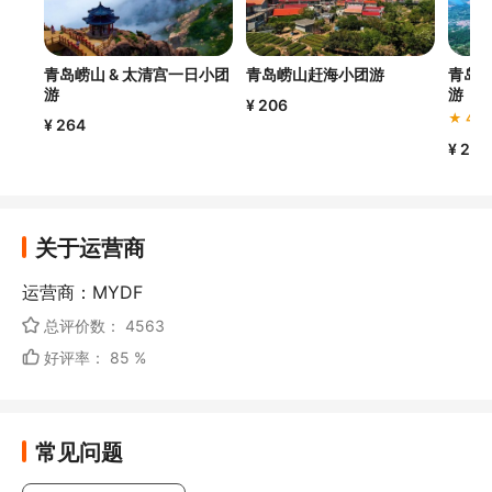
青岛崂山 & 太清宫一日小团
青岛崂山赶海小团游
青岛崂
游
游
¥ 206
★ 4.7
¥ 264
¥ 20
关于运营商
运营商：MYDF
总评价数： 4563
好评率： 85 %
常见问题