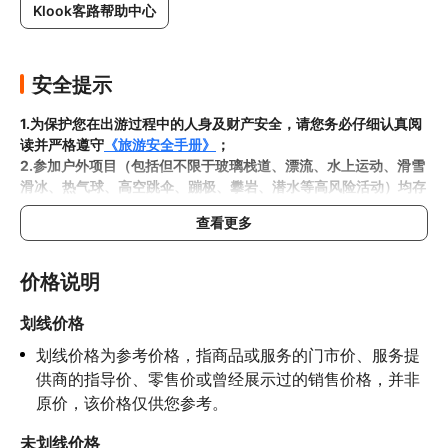
Klook客路帮助中心
安全提示
1.为保护您在出游过程中的人身及财产安全，请您务必仔细认真阅
读并严格遵守
《旅游安全手册》
；
2.参加户外项目（包括但不限于玻璃栈道、漂流、水上运动、滑雪
滑冰、热气球、高空跳伞、蹦极、攀岩、潜水等高风险活动）均存
在一定风险，请您在参与相应项目之前充分了解
《安全防护指
查看更多
南》
，在结合自身身体真实状况、年龄等情况并充分参考当地相关
部门及其他专业机构的相关公告和建议后慎重参与
3.禁止孕妇、患有高血压、心脏病等不适合刺激性游玩项目的疾病
价格说明
患者及严重恐高、体质较弱的游客参加本产品内包含的项目，
若您
隐瞒前述情况参加项目发生意外的，由您本人承担一切责任，因此
划线价格
给旅行社造成损失的，还需对旅行社进行全额赔偿；

划线价格为参考价格，指商品或服务的门市价、服务提
4.因本产品内可能包含多个旅游项目，请您在
预订本产品之前与客
服工作人员沟通了解本产品内各项目的准入年龄、准入身高及准入
供商的指导价、零售价或曾经展示过的销售价格，并非
体重等准入要求
，否则预订失败或预订后无法成行的后果由您自行
原价，该价格仅供您参考。
承担；

5.请您在
参与项目期间全程穿戴好安全护具，避免发生意外事件；
未划线价格