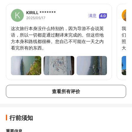
KIRILL *******
满意
4.0
2025/05/17
这次旅行本身没什么特别的，因为导游不会说英
我们
语，所以一切都是通过翻译来完成的。但这些地
们非
方本身和路线都很棒。您自己不可能在一天之内
照顾
看完所有的东西。
大汗
下午
司机
香烟
查看所有评价
行前须知
重要信息