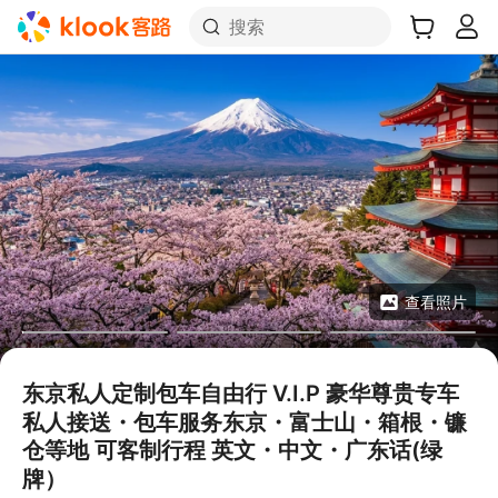
搜索
查看照片
东京私人定制包车自由行 V.I.P 豪华尊贵专车
私人接送・包车服务东京・富士山・箱根・镰
仓等地 可客制行程 英文・中文・广东话(绿
牌）