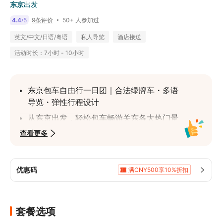
东京
出发
50+ 人参加过
4.4
5
9条评价
/
英文/中文/日语/粤语
私人导览
酒店接送
活动时长：7小时 - 10小时
东京包车自由行一日团｜合法绿牌车・多语
导览・弹性行程设计
从东京出发，轻松包车畅游关东各大热门景
点，包括富士山、河口湖、箱根、镰仓、日
查看更多
光、轻井泽等
行程可依照您的需求客制化，行程弹性、纯
玩无购物，适合家庭、朋友、小型- 合法营
优惠码
满CNY500享10%折扣
运保障：所有车辆为日本国土交通省核准的
满CNY1,687.3享5%折扣
绿牌车，附设商业乘客保险
多语服务支援：可安排中文、英文或广东
套餐选项
话、韩文导游／司机，沟通无障碍