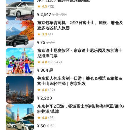
★ 4.5
(12)
¥ 2,917
¥ 3,223
东京包车含司机 - 2至7日富士山、箱根、镰仓及
更多地区私人旅游
★ 3.3
(4)
¥ 75
¥ 77
东京迪士尼度假区 - 东京迪士尼乐园及东京迪士
尼海洋门票
★ 4.8
(98,242)
¥ 364
起
关东私人包车客制一日游｜镰仓＆横滨＆箱根＆
富士山＆轻井泽｜东京出发
★ 4.6
(32)
¥ 2,223
东京包车2日游，畅游富士/箱根/热海/伊豆/镰仓/
轻井泽/草津
★ 4.8
(26)
¥ 50
¥ 51