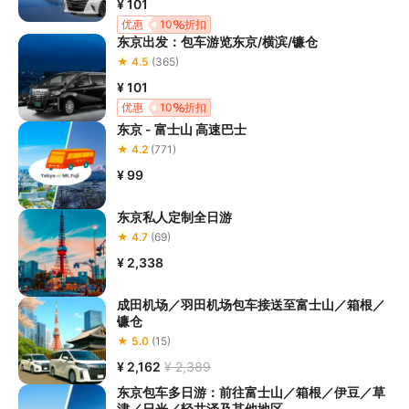
¥ 101
优惠
10
折扣
东京出发：包车游览东京/横滨/镰仓
★ 4.5
(365)
¥ 101
优惠
10
折扣
东京 - 富士山 高速巴士
★ 4.2
(771)
¥ 99
东京私人定制全日游
★ 4.7
(69)
¥ 2,338
成田机场／羽田机场包车接送至富士山／箱根／
镰仓
★ 5.0
(15)
¥ 2,162
¥ 2,389
东京包车多日游：前往富士山／箱根／伊豆／草
津／日光／轻井泽及其他地区