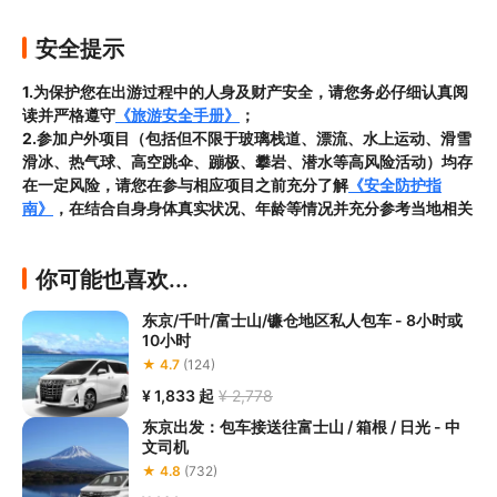
安全提示
1.为保护您在出游过程中的人身及财产安全，请您务必仔细认真阅
读并严格遵守
《旅游安全手册》
；
2.参加户外项目（包括但不限于玻璃栈道、漂流、水上运动、滑雪
滑冰、热气球、高空跳伞、蹦极、攀岩、潜水等高风险活动）均存
在一定风险，请您在参与相应项目之前充分了解
《安全防护指
南》
，在结合自身身体真实状况、年龄等情况并充分参考当地相关
部门及其他专业机构的相关公告和建议后慎重参与
3.禁止孕妇、患有高血压、心脏病等不适合刺激性游玩项目的疾病
你可能也喜欢...
患者及严重恐高、体质较弱的游客参加本产品内包含的项目，
若您
隐瞒前述情况参加项目发生意外的，由您本人承担一切责任，因此
东京/千叶/富士山/镰仓地区私人包车 - 8小时或
给旅行社造成损失的，还需对旅行社进行全额赔偿；

10小时
4.因本产品内可能包含多个旅游项目，请您在
预订本产品之前与客
★ 4.7
(124)
服工作人员沟通了解本产品内各项目的准入年龄、准入身高及准入
体重等准入要求
，否则预订失败或预订后无法成行的后果由您自行
¥ 1,833
起
¥ 2,778
承担；

东京出发：包车接送往富士山 / 箱根 / 日光 - 中
5.请您在
参与项目期间全程穿戴好安全护具，避免发生意外事件；
文司机
6.若您在项目进行过程中感到任何不适，请及时与工作人员进行沟
★ 4.8
(732)
通，工作人员将会及时为您提供必要支持。