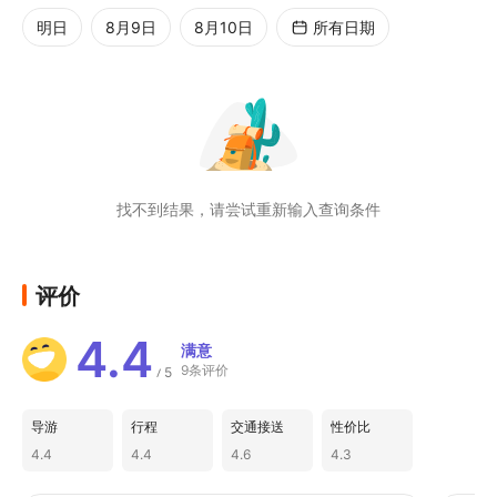
明日
8月9日
8月10日
所有日期
专业司机团队：司机具多年专业经验，熟悉
关东地区路况与观光动线，行车稳定、服务
细心
多款车型选择：提供 5至7座高级商务车
（如Alphard / Vellfire）
同时可升级 顶级豪华车型（劳斯莱斯 
Rolls-Royce / 宾利 Bentley），适合婚礼
找不到结果，请尝试重新输入查询条件
接送、商务接待及VIP行程
灵活对应不同人数与行李需求，兼顾舒适与
评价
尊贵体验
专属客服支援：由一对一多语言客服协助安
4.4
满意
排行程与当日即时联系，让您安心无忧
9条评价
5
/
导游
行程
交通接送
性价比
4.4
4.4
4.6
4.3