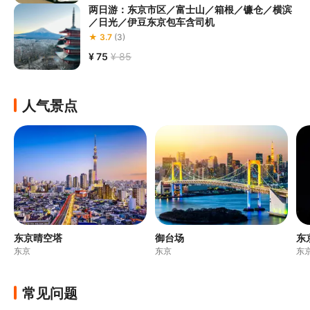
两日游：东京市区／富士山／箱根／镰仓／横滨
／日光／伊豆东京包车含司机
★ 3.7
(3)
¥ 75
¥ 85
人气景点
东京晴空塔
御台场
东
东京
东京
东
常见问题