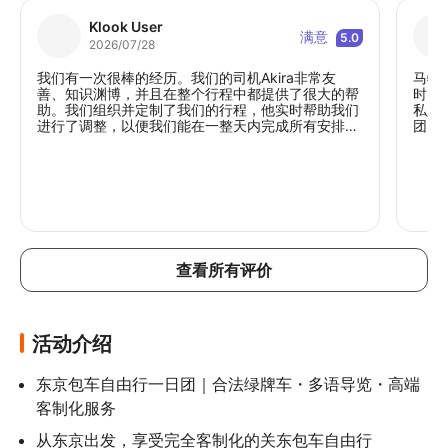
Klook User
满意
5.0
2026/07/28
我们有一次很棒的经历。我们的司机Akira非常友
马特
善、知识渊博，并且在整个行程中都提供了很大的帮
时间
助。我们组织并定制了我们的行程，他实时帮助我们
私人
进行了调整，以便我们能在一整天内完成所有安排。
团。
绝对值得推荐。
查看所有评价
活动介绍
东京包车自由行一日团｜合法绿牌车・多语导览・高端
客制化服务
从东京出发，享受完全客制化的关东包车自由行